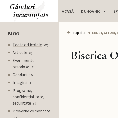
ACASĂ
DUHOVNICI
SP
Inapoi la
INTERNET, SITURI,
BLOG
Toate articolele
85
Biserica O
Articole
0
Evenimente
ortodoxe
21
Gânduri
18
Imagini
4
Programe,
confidențialitate,
securitate
7
Proverbe comentate
5