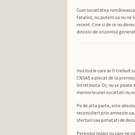
Cum societatea româneasca do
fatalist, nu putem sa nu ne 
recent. Cine si de ce nu dore
dincolo de orizontul generat
Institutie care ar fi trebuit
CNSAS a plecat de la premisa 
întretinuta. Or, nu se poate 
memoria unei societati nu est
Pe de alta parte, este absol
reconcilieri prin amnezie sau
sferturi sau jumatati de do
Pericolul major cu care ne 