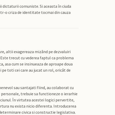
dictaturii comuniste. Si aceasta în ciuda
ntr-o criza de identitate tocmai din cauza
are, altii exagereaza mizând pe dezvaluiri
. Este trecut cu vederea faptul ca problema
ica, asa cum se insinueaza de aproape doua
pe toti cei care au jucat un rol, oricât de
 benevol sau santajati fiind, au colaborat cu
tii personale, trebuie sa functioneze o ierarhie
iciunul. În virtutea acestei logici pervertite,
ortura nu exista nicio diferenta. Introducerea
determinare civica si constructie legislativa.