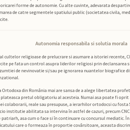
 oricarei forme de autonomie. Cu alte cuvinte, adevarata despartir
umarea de catre segmentele spatiului public (societatea civila, medi
cite.
Autonomia responsabila si solutia morala
al cultelor religioase de prelucrare si asumare a istoriei recente,
cite pe fata un control asupra liderilor religiosi prin declansarea s
mtiei de nevinovatie si/sau pe ignorarea nuantelor biografice difer
nzational.
ica Ortodoxa din România mai are sansa de a alege libertatea profet
a plateasca pretul obligatoriu al acesteia. Numai asa poate fi oprit
 colaborarii, reale sau presupuse, a ierarhilor ortodocsi cu fosta 
io institutie abilitata sa intervina în astfel de cazuri, precum CN
atriarh, asa cum o face si în continuare cu concursul mediatic. În 
 laicatului care o formeaza în proportie covârsitoare, aceasta discr