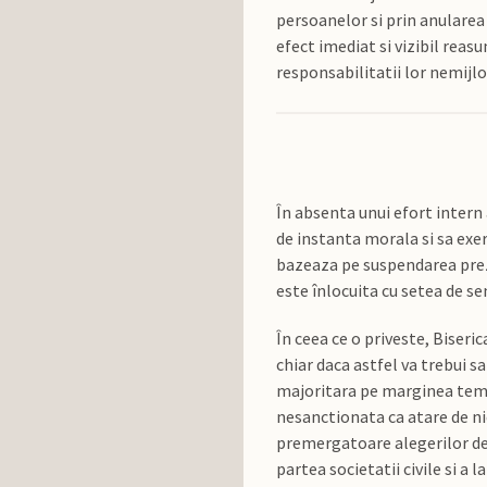
persoanelor si prin anularea
efect imediat si vizibil reas
responsabilitatii lor nemijlo
În absenta unui efort intern 
de instanta morala si sa exer
bazeaza pe suspendarea prezu
este înlocuita cu setea de se
În ceea ce o priveste, Biser
chiar daca astfel va trebui s
majoritara pe marginea temei
nesanctionata ca atare de nic
premergatoare alegerilor de p
partea societatii civile si a