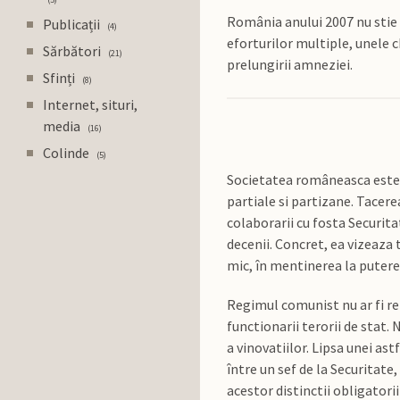
România anului 2007 nu stie 
Publicații
4
eforturilor multiple, unele c
Sărbători
21
prelungirii amneziei.
Sfinți
8
Internet, situri,
media
16
Colinde
5
Societatea româneasca este di
partiale si partizane. Tacer
colaborarii cu fosta Securit
decenii. Concret, ea vizeaza t
mic, în mentinerea la putere
Regimul comunist nu ar fi rez
functionarii terorii de stat. 
a vinovatiilor. Lipsa unei astf
între un sef de la Securitate
acestor distinctii obligatorii