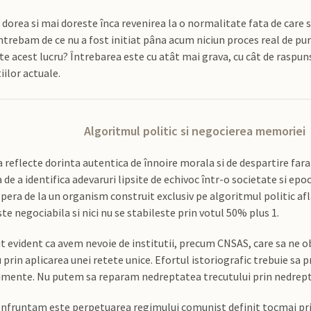
rea si mai doreste înca revenirea la o normalitate fata de care se
întrebam de ce nu a fost initiat pâna acum niciun proces real de pu
ste acest lucru? Întrebarea este cu atât mai grava, cu cât de raspu
iilor actuale.
Algoritmul politic si negocierea memoriei
 sa reflecte dorinta autentica de înnoire morala si de despartire fa
de a identifica adevaruri lipsite de echivoc într-o societate si ep
spera de la un organism construit exclusiv pe algoritmul politic afl
e negociabila si nici nu se stabileste prin votul 50% plus 1.
ut evident ca avem nevoie de institutii, precum CNSAS, care sa ne o
 prin aplicarea unei retete unice. Efortul istoriografic trebuie sa 
cumente. Nu putem sa reparam nedreptatea trecutului prin nedrept
confruntam este perpetuarea regimului comunist definit tocmai pri