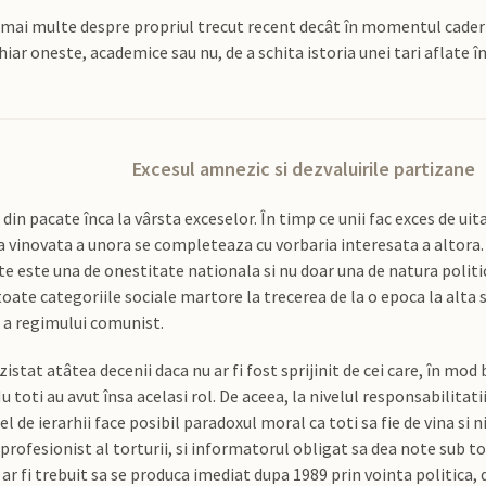
mai multe despre propriul trecut recent decât în momentul caderii 
hiar oneste, academice sau nu, de a schita istoria unei tari aflate î
Excesul amnezic si dezvaluirile partizane
n pacate înca la vârsta exceselor. În timp ce unii fac exces de uit
ea vinovata a unora se completeaza cu vorbaria interesata a altora
ate este una de onestitate nationala si nu doar una de natura polit
oate categoriile sociale martore la trecerea de la o epoca la alta si 
 a regimului comunist.
istat atâtea decenii daca nu ar fi fost sprijinit de cei care, în mod
Nu toti au avut însa acelasi rol. De aceea, la nivelul responsabilita
el de ierarhii face posibil paradoxul moral ca toti sa fie de vina si n
, profesionist al torturii, si informatorul obligat sa dea note sub t
 ar fi trebuit sa se produca imediat dupa 1989 prin vointa politica, 