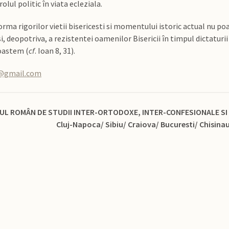
olul politic în viata ecleziala.
ma rigorilor vietii bisericesti si momentului istoric actual nu poa
si, deopotriva, a rezistentei oamenilor Bisericii în timpul dictaturi
noastem (
cf
. Ioan 8, 31).
t@gmail.com
UL ROMÂN DE STUDII INTER-ORTODOXE, INTER-CONFESIONALE SI 
Cluj-Napoca/ Sibiu/ Craiova/ Bucuresti/ Chisina