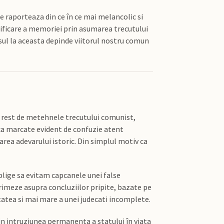
 raporteaza din ce în ce mai melancolic si
rificare a memoriei prin asumarea trecutului
nsul la aceasta depinde viitorul nostru comun
ra rest de metehnele trecutului comunist,
oca marcate evident de confuzie atent
area adevarului istoric. Din simplul motiv ca
blige sa evitam capcanele unei false
primeze asupra concluziilor pripite, bazate pe
atea si mai mare a unei judecati incomplete.
n intruziunea permanenta a statului în viata