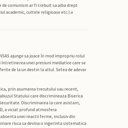
e de comunism ar fi trebuit sa aiba drept
ul academic, cultele religioase etc.) a
 CNSAS ajunge sa joace în mod impropriu rolul
i întretinerea unei presiuni mediatice care se
ite de la un destin la altul. Setea de adevar
ica, prin asumarea trecutului sau recent,
 abuzul Statului care discrimineaza Biserica
Securitate. Discriminarea la care asistam,
CD, a viciat profund atmosfera
absenta unei reactii ferme, inclusiv din
iminare risca sa devina o ingerinta sistematica