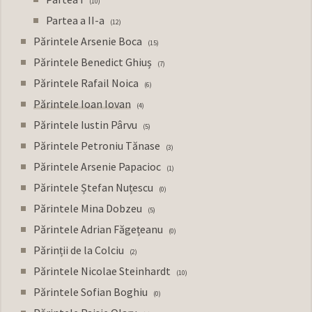
10
Partea a II-a
12
Părintele Arsenie Boca
15
Părintele Benedict Ghiuș
7
Părintele Rafail Noica
6
Părintele Ioan Iovan
4
Părintele Iustin Pârvu
5
Părintele Petroniu Tănase
3
Părintele Arsenie Papacioc
1
Părintele Ștefan Nuțescu
0
Părintele Mina Dobzeu
5
Părintele Adrian Făgețeanu
0
Părinții de la Colciu
2
Părintele Nicolae Steinhardt
10
Părintele Sofian Boghiu
0