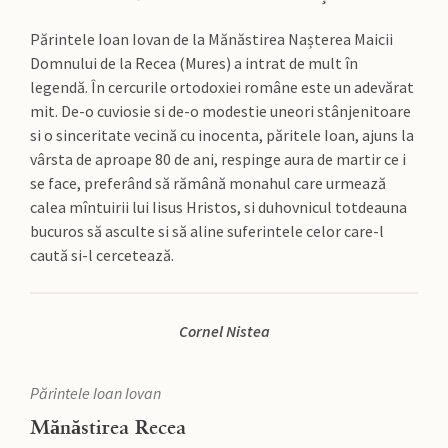
Părintele Ioan Iovan de la Mănăstirea Nașterea Maicii
Domnului de la Recea (Mures) a intrat de mult în
legendă. În cercurile ortodoxiei române este un adevărat
mit. De-o cuviosie si de-o modestie uneori stânjenitoare
si o sinceritate vecină cu inocenta, păritele Ioan, ajuns la
vârsta de aproape 80 de ani, respinge aura de martir ce i
se face, preferând să rămână monahul care urmează
calea mîntuirii lui Iisus Hristos, si duhovnicul totdeauna
bucuros să asculte si să aline suferintele celor care-l
caută si-l cercetează.
Cornel Nistea
Părintele Ioan Iovan
Mănăstirea Recea