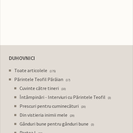
DUHOVNICI
Toate articolele
175
Părintele Teofil Părăian
17
Cuvinte către tineri
10
Întâmpinări - Interviuri cu Părintele Teofil
3
Prescuri pentru cuminecături
20
Din vistieria inimii mele
29
Gânduri bune pentru gânduri bune
3
Partea I