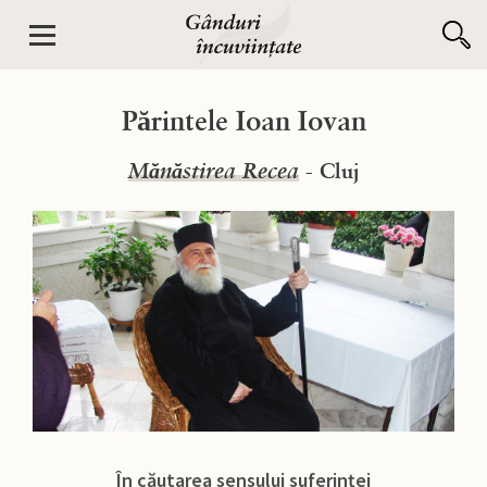
Părintele Ioan Iovan
Mănăstirea Recea
- Cluj
În căutarea sensului suferinței