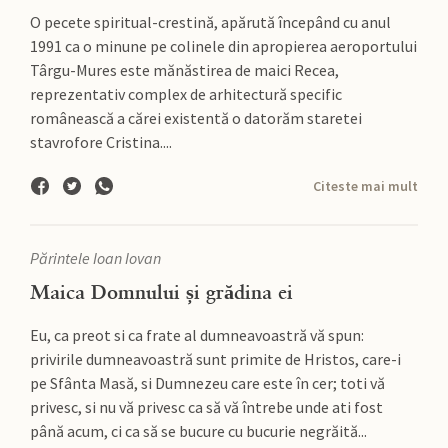
O pecete spiritual-crestină, apărută începând cu anul
1991 ca o minune pe colinele din apropierea aeroportului
Târgu-Mures este mănăstirea de maici Recea,
reprezentativ complex de arhitectură specific
românească a cărei existentă o datorăm staretei
stavrofore Cristina....
Citeste mai mult
Părintele Ioan Iovan
Maica Domnului și grădina ei
Eu, ca preot si ca frate al dumneavoastră vă spun:
privirile dumneavoastră sunt primite de Hristos, care-i
pe Sfânta Masă, si Dumnezeu care este în cer; toti vă
privesc, si nu vă privesc ca să vă întrebe unde ati fost
până acum, ci ca să se bucure cu bucurie negrăită...