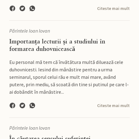
Citeste mai mult
Părintele Ioan Iovan
Importanța lecturii și a studiului în
formarea duhovnicească
Eu personal mă tem că învătătura multă diluează cele
duhovnicesti. Iesind din mânăstire pentru a urma
seminarul, sporul celui rău e mult mai mare, având
putere, prin mediu, să scoată din tine si putinul pe care l-
ai dobândit în mânăstire...
Citeste mai mult
Părintele Ioan Iovan
În căutarea sensului suferinței