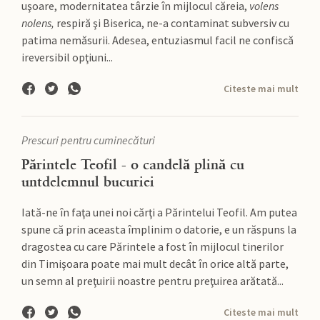
uşoare, modernitatea târzie în mijlocul căreia,
volens
nolens,
respiră şi Biserica, ne-a contaminat subversiv cu
patima nemăsurii. Adesea, entuziasmul facil ne confiscă
ireversibil opţiuni...
Citeste mai mult
Prescuri pentru cuminecături
Părintele Teofil - o candelă plină cu
untdelemnul bucuriei
Iată-ne în faţa unei noi cărţi a Părintelui Teofil. Am putea
spune că prin aceasta împlinim o datorie, e un răspuns la
dragostea cu care Părintele a fost în mijlocul tinerilor
din Timişoara poate mai mult decât în orice altă parte,
un semn al preţuirii noastre pentru preţuirea arătată...
Citeste mai mult