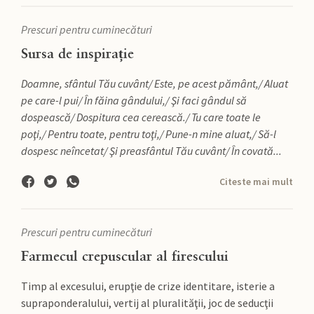
Prescuri pentru cuminecături
Sursa de inspirație
Doamne, sfântul Tău cuvânt/
Este, pe acest pământ,/
Aluat
pe care-l pui/
În făina gândului,/
Şi faci gândul să
dospească/
Dospitura cea cerească./
Tu care toate le
poţi,/
Pentru toate, pentru toţi,/
Pune-n mine aluat,/
Să-l
dospesc neîncetat/
Şi preasfântul Tău cuvânt/
În covată...
Citeste mai mult
Prescuri pentru cuminecături
Farmecul crepuscular al firescului
Timp al excesului, erupţie de crize identitare, isterie a
supraponderalului, vertij al pluralităţii, joc de seducţii