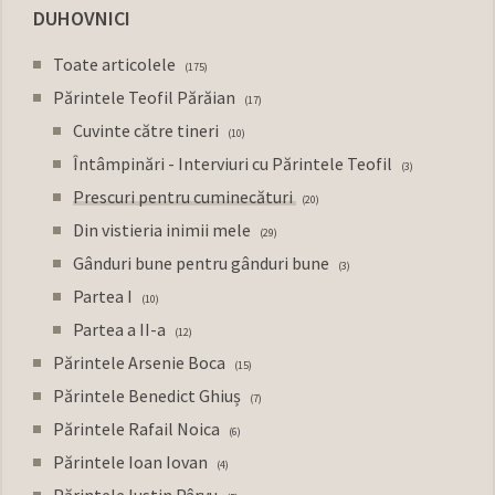
DUHOVNICI
Toate articolele
175
Părintele Teofil Părăian
17
Cuvinte către tineri
10
Întâmpinări - Interviuri cu Părintele Teofil
3
Prescuri pentru cuminecături
20
Din vistieria inimii mele
29
Gânduri bune pentru gânduri bune
3
Partea I
10
Partea a II-a
12
Părintele Arsenie Boca
15
Părintele Benedict Ghiuș
7
Părintele Rafail Noica
6
Părintele Ioan Iovan
4
Părintele Iustin Pârvu