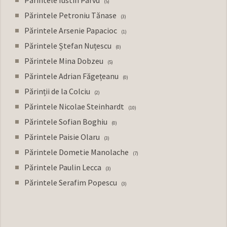
5
Părintele Petroniu Tănase
3
Părintele Arsenie Papacioc
1
Părintele Ștefan Nuțescu
0
Părintele Mina Dobzeu
5
Părintele Adrian Făgețeanu
0
Părinții de la Colciu
2
Părintele Nicolae Steinhardt
10
Părintele Sofian Boghiu
0
Părintele Paisie Olaru
3
Părintele Dometie Manolache
7
Părintele Paulin Lecca
3
Părintele Serafim Popescu
3