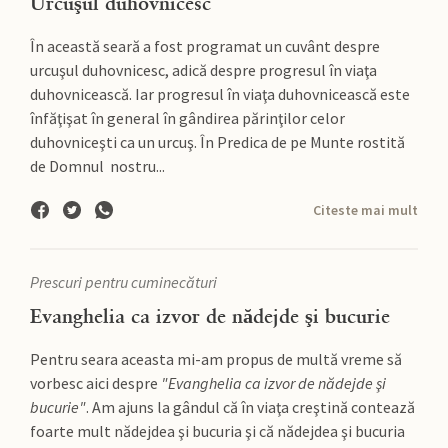
Urcuşul duhovnicesc
În această seară a fost programat un cuvânt despre
urcuşul duhovnicesc, adică despre progresul în viaţa
duhovnicească. Iar progresul în viaţa duhovnicească este
înfăţişat în general în gândirea părinţilor celor
duhovniceşti ca un urcuş. În Predica de pe Munte rostită
de Domnul nostru...
Citeste mai mult
Prescuri pentru cuminecături
Evanghelia ca izvor de nădejde şi bucurie
Pentru seara aceasta mi-am propus de multă vreme să
vorbesc aici despre
"Evanghelia ca izvor de nădejde şi
bucurie"
. Am ajuns la gândul că în viaţa creştină contează
foarte mult nădejdea şi bucuria şi că nădejdea şi bucuria