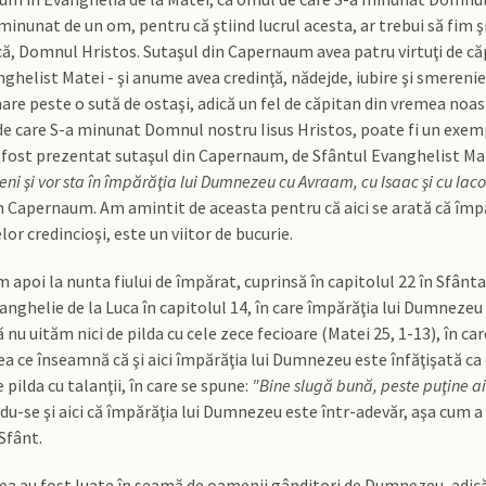
minunat de un om, pentru că ştiind lucrul acesta, ar trebui să fim şi 
, Domnul Hristos. Sutaşul din Capernaum avea patru virtuţi de căp
ghelist Matei - şi anume avea credinţă, nădejde, iubire şi smerenie 
are peste o sută de ostaşi, adică un fel de căpitan din vremea noast
de care S-a minunat Domnul nostru Iisus Hristos, poate fi un exempl
a fost prezentat sutaşul din Capernaum, de Sfântul Evanghelist Mat
veni şi vor sta în împărăţia lui Dumnezeu cu Avraam, cu Isaac şi cu Iac
n Capernaum. Am amintit de aceasta pentru că aici se arată că împăr
lor credincioşi, este un viitor de bucurie.
 apoi la nunta fiului de împărat, cuprinsă în capitolul 22 în Sfânta
anghelie de la Luca în capitolul 14, în care împărăţia lui Dumnezeu 
să nu uităm nici de pilda cu cele zece fecioare (Matei 25, 1-13), în
ea ce înseamnă că şi aici împărăţia lui Dumnezeu este înfăţişată ca o
 pilda cu talanţii, în care se spune:
"Bine slugă bună, peste puţine ai 
du-se şi aici că împărăţia lui Dumnezeu este într-adevăr, aşa cum a 
Sfânt.
ea au fost luate în seamă de oamenii gânditori de Dumnezeu, adică