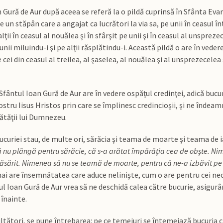
 Gură de Aur după aceea se referă la o pildă cuprinsă în Sfânta Evang
un stăpân care a angajat ca lucrători la via sa, pe unii în ceasul întâi 
lţii în ceasul al nouălea şi în sfârşit pe unii şi în ceasul al unspreze
 unii miluindu-i şi pe alţii răsplătindu-i. Această pildă o are în ved
e cei din ceasul al treilea, al şaselea, al nouălea şi al unsprezecelea
fântul Ioan Gură de Aur are în vedere ospăţul credinţei, adică bucur
tru Iisus Hristos prin care se împlinesc credincioşii, şi ne îndeam
ătăţii lui Dumnezeu.
curiei stau, de multe ori, sărăcia şi teama de moarte şi teama de ia
nu plângă pentru sărăcie, că s-a arătat împărăţia cea de obşte. Nim
sărit. Nimenea să nu se teamă de moarte, pentru că ne-a izbăvit pe
ai are însemnătatea care aduce nelinişte, cum o are pentru cei nec
l Ioan Gură de Aur vrea să ne deschidă calea către bucurie, asigur
 înainte.
ltători, se pune întrebarea: pe ce temeiuri se întemeiază bucuria c