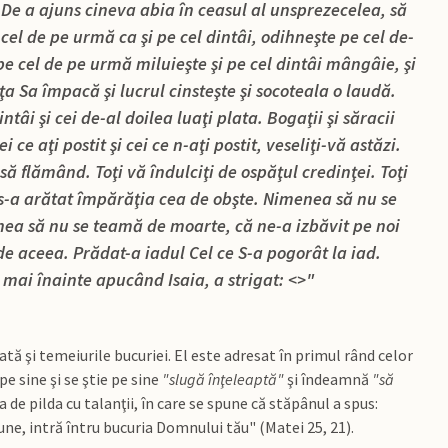
 De a ajuns cineva abia în ceasul al unsprezecelea, să
cel de pe urmă ca şi pe cel dintâi, odihneşte pe cel de-
 pe cel de pe urmă miluieşte şi pe cel dintâi mângâie, şi
ţa Sa împacă şi lucrul cinsteşte şi socoteala o laudă.
tâi şi cei de-al doilea luaţi plata. Bogaţii şi săracii
 ce aţi postit şi cei ce n-aţi postit, veseliţi-vă astăzi.
să flămând. Toţi vă îndulciţi de ospăţul credinţei. Toţi
s-a arătat împărăţia cea de obşte. Nimenea să nu se
ea să nu se teamă de moarte, că ne-a izbăvit pe noi
de aceea. Prădat-a iadul Cel ce S-a pogorât la iad.
 mai înainte apucând Isaia, a strigat: <
>"
ată şi temeiurile bucuriei. El este adresat în primul rând celor
e sine şi se ştie pe sine
"slugă înţeleaptă"
şi îndeamnă
"să
de pilda cu talanţii, în care se spune că stăpânul a spus:
une, intră întru bucuria Domnului tău" (Matei 25, 21).