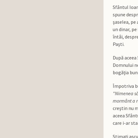
Sfântul Ioan
spune despre 
şaselea, pe a
un dinar, pe
întâi, despr
Paşti.
După aceea S
Domnului nos
bogăţia bun
Împotriva bu
"Nimenea să 
mormânt a ră
creştin nu m
aceea Sfântu
care i-ar sta
Stimaţi ascu