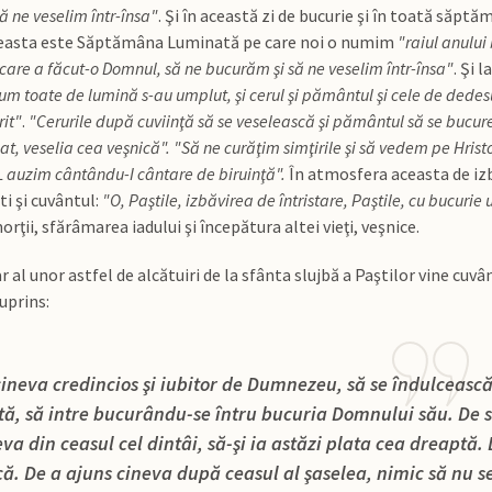
ă ne veselim într-însa"
. Şi în această zi de bucurie şi în toată săp
aceasta este Săptămâna Luminată pe care noi o numim
"raiul anului
 care a făcut-o Domnul, să ne bucurăm şi să ne veselim într-însa"
. Şi 
um toate de lumină s-au umplut, şi cerul şi pământul şi cele de dedesu
rit"
.
"Cerurile după cuviinţă să se veselească şi pământul să se bucur
iat, veselia cea veşnică". "Să ne curăţim simţirile şi să vedem pe Hris
L auzim cântându-I cântare de biruinţă".
În atmosfera aceasta de izbu
ti şi cuvântul:
"O, Paştile, izbăvirea de întristare, Paştile, cu bucurie 
ţii, sfărâmarea iadului şi începătura altei vieţi, veşnice.
r al unor astfel de alcătuiri de la sfânta slujbă a Paştilor vine cuvân
uprins:
cineva credincios şi iubitor de Dumnezeu, să se îndulcească
tă, să intre bucurându-se întru bucuria Domnului său. De s-
eva din ceasul cel dintâi, să-şi ia astăzi plata cea dreaptă
ă. De a ajuns cineva după ceasul al şaselea, nimic să nu se