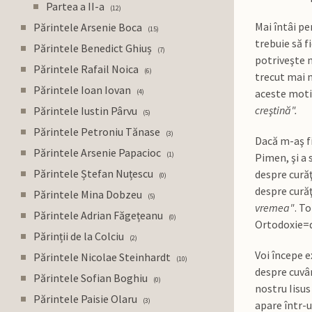
Partea a II-a
12
Mai întâi pe
Părintele Arsenie Boca
15
trebuie să f
Părintele Benedict Ghiuș
7
potriveşte m
Părintele Rafail Noica
6
trecut mai m
Părintele Ioan Iovan
aceste motiv
4
creştină".
Părintele Iustin Pârvu
5
Părintele Petroniu Tănase
3
Dacă m-aş fi
Părintele Arsenie Papacioc
1
Pimen, şi a 
Părintele Ștefan Nuțescu
despre curăţ
0
despre curăţ
Părintele Mina Dobzeu
5
vremea"
. T
Părintele Adrian Făgețeanu
0
Ortodoxie=d
Părinții de la Colciu
2
Voi începe 
Părintele Nicolae Steinhardt
10
despre cuvân
Părintele Sofian Boghiu
0
nostru Iisus
Părintele Paisie Olaru
3
apare într-u