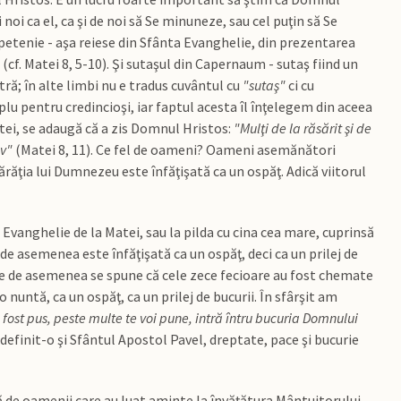
noi ca el, ca şi de noi să Se minuneze, sau cel puţin să Se
etenie - aşa reiese din Sfânta Evanghelie, din prezentarea
(cf. Matei 8, 5-10). Şi sutaşul din Capernaum - sutaş fiind un
ră; în alte limbi nu e tradus cuvântul cu
"sutaş"
ci cu
u pentru credincioşi, iar faptul acesta îl înţelegem din aceea
ei, se adaugă că a zis Domnul Hristos:
"Mulţi de la răsărit şi de
ov"
(Matei 8, 11). Ce fel de oameni? Oameni asemănători
ăţia lui Dumnezeu este înfăţişată ca un ospăţ. Adică viitorul
 Evanghelie de la Matei, sau la pilda cu cina cea mare, cuprinsă
de asemenea este înfăţişată ca un ospăţ, deci ca un prilej de
 care de asemenea se spune că cele zece fecioare au fost chemate
 nuntă, ca un ospăţ, ca un prilej de bucurii. În sfârşit am
fost pus, peste multe te voi pune, intră întru bucuria Domnului
definit-o şi Sfântul Apostol Pavel, dreptate, pace şi bucurie
 de oamenii care au luat aminte la învăţătura Mântuitorului