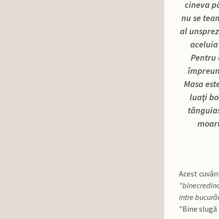
cineva pâ
nu se team
al unsprez
aceluia 
Pentru a
împreună 
Masa este
luaţi b
tânguias
moart
Acest cuvânt
"binecredinc
intre bucurâ
"Bine slugă 