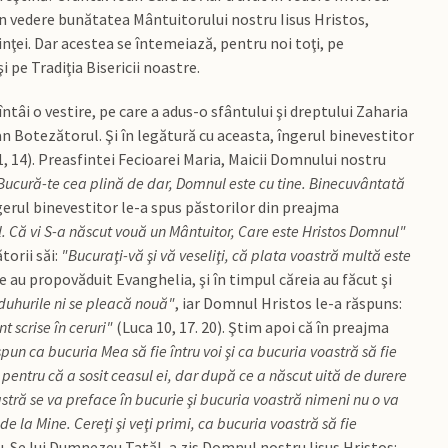
 în vedere bunătatea Mântuitorului nostru Iisus Hristos,
nţei. Dar acestea se întemeiază, pentru noi toţi, pe
 pe Tradiţia Bisericii noastre.
ntâi o vestire, pe care a adus-o sfântului şi dreptului Zaharia
Ioan Botezătorul. Şi în legătură cu aceasta, îngerul binevestitor
, 14). Preasfintei Fecioarei Maria, Maicii Domnului nostru
Bucură-te cea plină de dar, Domnul este cu tine. Binecuvântată
gerul binevestitor le-a spus păstorilor din preajma
. Că vi S-a născut vouă un Mântuitor, Care este Hristos Domnul"
torii săi:
"Bucuraţi-vă şi vă veseliţi, că plata voastră multă este
re au propovăduit Evanghelia, şi în timpul căreia au făcut şi
duhurile ni se pleacă nouă"
, iar Domnul Hristos le-a răspuns:
 scrise în ceruri"
(Luca 10, 17. 20). Ştim apoi că în preajma
spun ca bucuria Mea să fie întru voi şi ca bucuria voastră să fie
pentru că a sosit ceasul ei, dar după ce a născut uită de durere
astră se va preface în bucurie şi bucuria voastră nimeni nu o va
e la Mine. Cereţi şi veţi primi, ca bucuria voastră să fie
du-Se lui Dumnezeu Tatăl, a zis Domnul nostru Iisus Hristos: