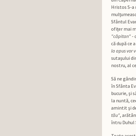
Hristos S-a 
mulţumească
Sfântul Evan
ofiţer mai m
"căpitan"
- 
că după ce 
la apus vor 
sutaşului di
nostru, al ce
Să ne gândim
în Sfânta Ev
bucurie, şi 
la nuntă, ce
amintit şi de
tău"
, arătân
întru Duhul 
Toate acest