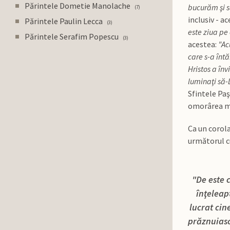
Părintele Dometie Manolache
bucurăm şi s
7
inclusiv - 
Părintele Paulin Lecca
3
este ziua pe
Părintele Serafim Popescu
3
acestea:
"Ac
care s-a întă
Hristos a înv
luminaţi să-
Sfintele Paş
omorârea mor
Ca un corola
următorul c
"De este 
înţeleap
lucrat cin
prăznuiasc