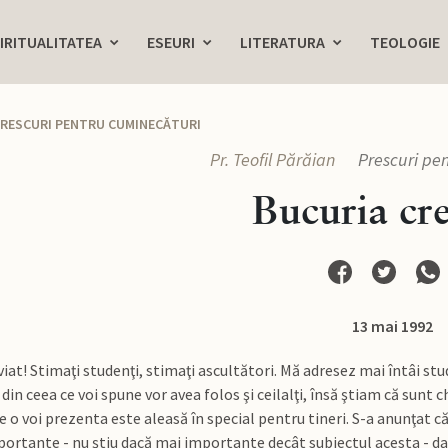
IRITUALITATEA
ESEURI
LITERATURA
TEOLOGIE
RESCURI PENTRU CUMINECĂTURI
Pr. Teofil Părăian
Prescuri pe
Bucuria cre
13 mai 1992
viat! Stimaţi studenţi, stimaţi ascultători. Mă adresez mai întâi st
 din ceea ce voi spune vor avea folos şi ceilalţi, însă ştiam că sunt 
 o voi prezenta este aleasă în special pentru tineri. S-a anunţat c
ortante - nu ştiu dacă mai importante decât subiectul acesta - da