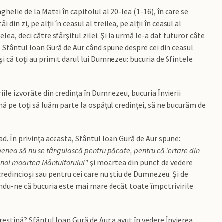
helie de la Matei în capitolul al 20-lea (1-16), în care se
din zi, pe alţii în ceasul al treilea, pe alţii în ceasul al
celea, deci către sfârşitul zilei. Şi la urmă le-a dat tuturor câte
ere Sfântul Ioan Gură de Aur când spune despre cei din ceasul
 şi că toţi au primit darul lui Dumnezeu: bucuria de Sfintele
iile izvorâte din credinţa în Dumnezeu, bucuria Învierii
nă pe toţi să luăm parte la ospăţul credinţei, să ne bucurăm de
d. În privinţa aceasta, Sfântul Ioan Gură de Aur spune:
enea să nu se tânguiască pentru păcate, pentru că iertare din
 noi moartea Mântuitorului"
şi moartea din punct de vedere
redincioşi sau pentru cei care nu ştiu de Dumnezeu. Şi de
ându-ne că bucuria este mai mare decât toate împotrivirile
reştină? Sfântul Ioan Gură de Aur a avut în vedere Învierea