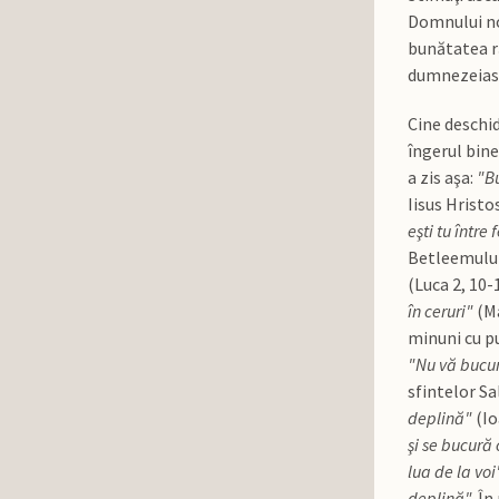
Domnului nos
bunătatea ră
dumnezeiasca
Cine deschid
îngerul bine
a zis aşa:
"Bu
Iisus Hristo
eşti tu între
Betleemulu
(Luca 2, 10-
în ceruri"
(Ma
minuni cu pu
"Nu vă bucura
sfintelor Sa
deplină"
(Io
şi se bucură 
lua de la voi
deplină".
În 