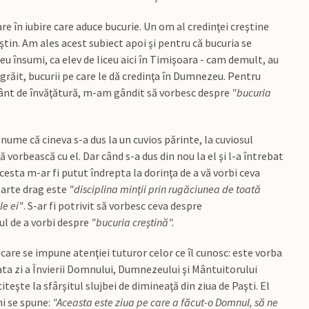
e în iubire care aduce bucurie. Un om al credinţei creştine
ştin. Am ales acest subiect apoi şi pentru că bucuria se
eu însumi, ca elev de liceu aici în Timişoara - cam demult, au
grăit, bucurii pe care le dă credinţa în Dumnezeu. Pentru
uvânt de învăţătură, m-am gândit să vorbesc despre
"bucuria
anume că cineva s-a dus la un cuvios părinte, la cuviosul
ă vorbească cu el. Dar când s-a dus din nou la el şi l-a întrebat
cesta m-ar fi putut îndrepta la dorinţa de a vă vorbi ceva
oarte drag este
"disciplina minţii prin rugăciunea de toată
le ei"
. S-ar fi potrivit să vorbesc ceva despre
l de a vorbi despre
"bucuria creştină".
re se impune atenţiei tuturor celor ce îl cunosc: este vorba
ata zi a Învierii Domnului, Dumnezeului şi Mântuitorului
iteşte la sfârşitul slujbei de dimineaţă din ziua de Paşti. El
ni se spune:
"Aceasta este ziua pe care a făcut-o Domnul, să ne