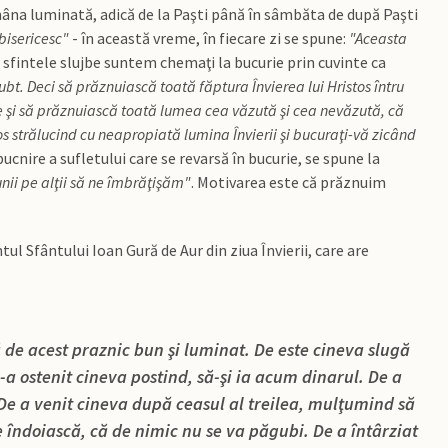
tămâna luminată, adică de la Paşti până în sâmbăta de după Paşti
 bisericesc"
- în această vreme, în fiecare zi se spune:
"Aceasta
la sfintele slujbe suntem chemaţi la bucurie prin cuvinte ca
bt. Deci să prăznuiască toată făptura Învierea lui Hristos întru
e şi să prăznuiască toată lumea cea văzută şi cea nevăzută, că
tos strălucind cu neapropiată lumina Învierii şi bucuraţi-vă zicând
cnire a sufletului care se revarsă în bucurie, se spune la
unii pe alţii să ne îmbrăţişăm"
. Motivarea este că prăznuim
tul Sfântului Ioan Gură de Aur din ziua Învierii, care are
 de acest praznic bun şi luminat. De este cineva slugă
a ostenit cineva postind, să-şi ia acum dinarul. De a
. De a venit cineva după ceasul al treilea, mulţumind să
 îndoiască, că de nimic nu se va păgubi. De a întârziat