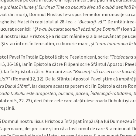
e grăiesc în lume şi Eu vin la Tine ca bucuria Mea să o aibă deplină în
viat din morţi, Domnul Hristos le-a spus femeilor mironosiţe cu care
ghelist Matei în capitolul al 28-lea -:
"Bucuraţi-vă!".
De întâlnirea 
bucurat ucenicii:
"Şi s-au bucurat ucenicii văzând pe Domnul"
(Ioan 2
 nostru Iisus Hristos Şi-a ridicat mâinile şi a binecuvântat pe ucenic
. Şi s-au întors în Ierusalim, cu bucurie mare, şi
"erau totdeauna în 
tol Pavel în întâia Epistolă către Tesaloniceni, scrie:
"Totdeauna să
 5, 16-18), iar în Epistola către Filipeni scrie Sfântul Apostol Pavel
 4). Iar în Epistola către Romani zice:
"Bucuraţi-vă cu cei ce se bucură
jdii"
(Romani 12, 12). De la Sfântul Apostol Pavel ştim că împărăţ
tru Duhul Sfânt"
, iar despre aceasta putem citi în Epistola către Rom
oada Duhului este dragostea, bucuria, pacea, îndelungă-răbdarea, b
lateni 5, 22-23), deci între cele care alcătuiesc roada Duhului îşi a
reştină.
 Domnul nostru Iisus Hristos a înfăţişat împărăţia lui Dumnezeu î
 Capernaum, despre care ştim că a fost omul de care S-a minunat Do
um în Evanghelia de la Matei, ca omul de care S-a minunat Domnul