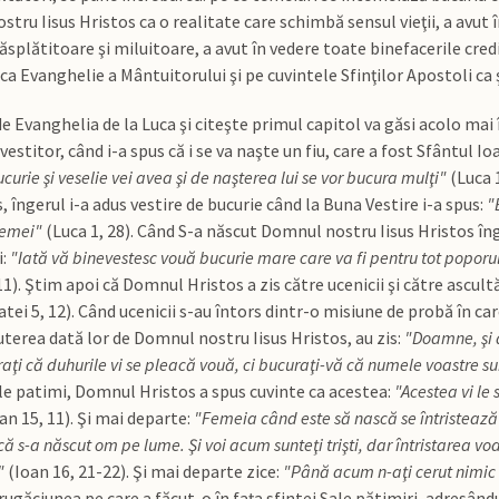
tru Iisus Hristos ca o realitate care schimbă sensul vieţii, a avut
splătitoare şi miluitoare, a avut în vedere toate binefacerile credi
 Evanghelie a Mântuitorului şi pe cuvintele Sfinţilor Apostoli ca şi
e Evanghelia de la Luca şi citeşte primul capitol va găsi acolo mai î
vestitor, când i-a spus că i se va naşte un fiu, care a fost Sfântul 
curie şi veselie vei avea şi de naşterea lui se vor bucura mulţi"
(Luca 1
s, îngerul i-a adus vestire de bucurie când la Buna Vestire i-a spus:
"
 femei"
(Luca 1, 28). Când S-a născut Domnul nostru Iisus Hristos în
i:
"Iată vă binevestesc vouă bucurie mare care va fi pentru tot poporul
11). Ştim apoi că Domnul Hristos a zis către ucenicii şi către ascultă
tei 5, 12). Când ucenicii s-au întors dintr-o misiune de probă în ca
terea dată lor de Domnul nostru Iisus Hristos, au zis:
"Doamne, şi 
ţi că duhurile vi se pleacă vouă, ci bucuraţi-vă că numele voastre sunt
le patimi, Domnul Hristos a spus cuvinte ca acestea:
"Acestea vi le 
an 15, 11). Şi mai departe:
"Femeia când este să nască se întristează 
că s-a născut om pe lume. Şi voi acum sunteţi trişti, dar întristarea vo
"
(Ioan 16, 21-22). Şi mai departe zice:
"Până acum n-aţi cerut nimic d
rugăciunea pe care a făcut-o în faţa sfintei Sale pătimiri, adresân