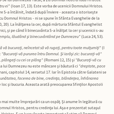
tru ei"
(Ioan 17, 13). Este vorba de ucenicii Domnului Hristos.
 S-a întâlnit, îndată după Înviere - aceasta o istoriseşte
cu Domnul Hristos - ni se spune în Sfânta Evanghelie de la
0, 20). La înălţarea la cer, după mărturia Sfântul Evanghelist
i, şi pe când îi binecuvânta S-a înălţat la cer şi ucenicii s-au
templu, lăudând şi binecuvântând pe Dumnezeu"
(Luca 24, 53).
 vă bucuraţi, neîncetat să vă rugaţi, pentru toate mulţumiţi"
(I
:
"Bucuraţi-vă pururea întru Domnul. Şi iarăşi zic: bucuraţi-vă"
, plângeţi cu cei ce plâng"
(Romani 12, 15) şi
"Bucuraţi-vă cu
ia lui Dumnezeu nu este mâncare şi băutură ci
"dreptate, pace
ani, capitolul 14, versetul 17. Iar în Epistola către Galateni se
unătatea, facerea de bine, credinţa, blândeţea, înfrânarea
re loc şi bucuria. Aceasta arată preocuparea Sfinţilor Apostoli
n mai multe împrejurări ca un ospăţ. Şi anume în legătură cu
mnul Hristos, pentru credinţa lui. Aşa e prezentat sutaşul
 Hristos. E un lucru foarte important să ştim că Domnul