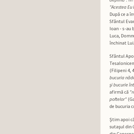
"Acestea Eu l
După ce a în
Sfântul Evan
Ioan - s-au 
Luca, Domnul
închinat Lui
Sfântul Apos
Tesaloniceni
(Filipeni 4,
bucuria năde
şi bucurie în
afirmă că
"r
poftelor"
(Ga
de bucuria c
Ştim apoi că
sutaşul din
din Caperna