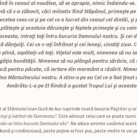
nă în ceasul al nouălea, să se apropie, nimic îndoindu-se.
ă că s-a zăbovit, căci milostiv fiind Stăpânul, primeşte pe 
ecelea ceas ca şi pe cel ce a lucrat din ceasul cel dintâi, şi
plăteşte şi acestuia dăruieşte şi faptele primeşte şi cu voin
ceasta, intraţi toţi întru bucuria Domnului nostru. Şi cei din
dănţuiţi. Cei ce v-aţi înfrânat şi cei leneşi, cinstiţi ziua. Cei
 plină, ospătaţi-vă toţi. Viţelul este mult, nimenea să nu ia
ogăţia bunătăţii. Nimenea să nu plângă pentru sărăcie, că 
că pentru păcate, că iertare din mormânt a răsărit. Nimen
ea Mântuitorului nostru. A stins-o pe ea Cel ce a fost ţinut 
Amărâtu-L-a pe El fiindcă a gustat Trupul Lui şi aceasta
 al Sfântului Ioan Gură de Aur cuprinde toată bucuria Paştilor şi ar
ioşi şi iubitori de Dumnezeu".
Este adresat celui care se poate numi p
ndu-se întru bucuria Domnului său"
. Ne aduce aminte cuvântul acesta 
bună şi credincioasă, peste puţine ai fost pus, peste multe te voi p