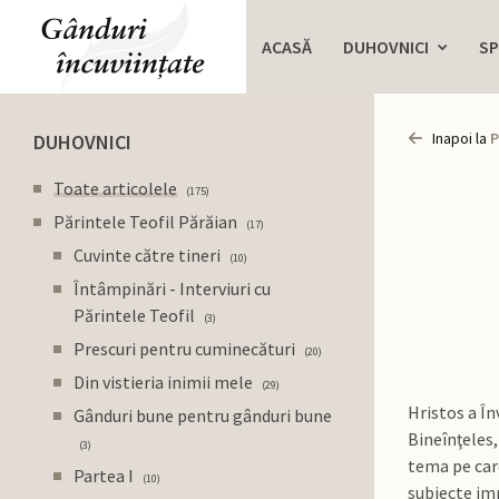
ACASĂ
DUHOVNICI
SP
Inapoi la
P
DUHOVNICI
Toate articolele
175
Părintele Teofil Părăian
17
Cuvinte către tineri
10
Întâmpinări - Interviuri cu
Părintele Teofil
3
Prescuri pentru cuminecături
20
Din vistieria inimii mele
29
Hristos a În
Gânduri bune pentru gânduri bune
Bineînţeles,
3
tema pe care
Partea I
10
subiecte imp