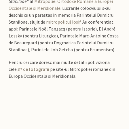
Staniloae"
al
Mitropoliei Ortodoxe Romane a Europei
Occidentale si Meridionale
. Lucrarile colocviului s-au
deschis cu un parastas in memoria Parintelui Dumitru
Staniloae, slujit de
mitropolitul Iosif
. Au conferentiat
apoi: Parintele Noël Tanzacq (pentru Istorie), Dl André
Lossky (pentru Liturgica), Parintele Marc-Antoine Costa
de Beauregard (pentru Dogmatica Parintelui Dumitru
Staniloae), Parintele Job Getcha (pentru Ecumenism).
Pentru cei care doresc mai multe detalii pot viziona
cele
37 de fotografii
pe site-ul Mitropoliei romane din
Europa Occidentala si Meridionala.