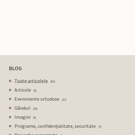
BLOG
Toate articolele
85
Articole
0
Evenimente ortodoxe
21
Gânduri
18
Imagini
4
Programe, confidențialitate, securitate
7
Proverbe comentate