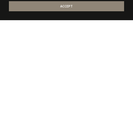
ACCEPT
Stati la curent
cu
noile publicatii
Sunt de acord sa primesc mail-uri referitoare la