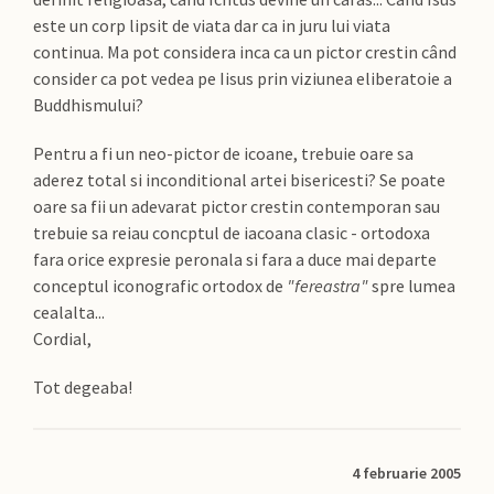
este un corp lipsit de viata dar ca in juru lui viata
continua. Ma pot considera inca ca un pictor crestin când
consider ca pot vedea pe Iisus prin viziunea eliberatoie a
Buddhismului?
Pentru a fi un neo-pictor de icoane, trebuie oare sa
aderez total si inconditional artei bisericesti? Se poate
oare sa fii un adevarat pictor crestin contemporan sau
trebuie sa reiau concptul de iacoana clasic - ortodoxa
fara orice expresie peronala si fara a duce mai departe
conceptul iconografic ortodox de
"fereastra"
spre lumea
cealalta...
Cordial,
Tot degeaba!
4 februarie 2005