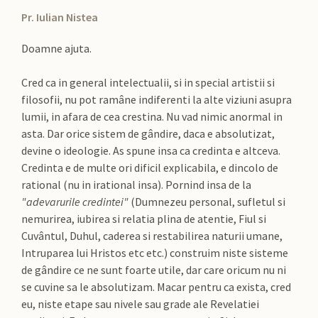
Pr. Iulian Nistea
Doamne ajuta.
Cred ca in general intelectualii, si in special artistii si
filosofii, nu pot ramâne indiferenti la alte viziuni asupra
lumii, in afara de cea crestina. Nu vad nimic anormal in
asta. Dar orice sistem de gândire, daca e absolutizat,
devine o ideologie. As spune insa ca credinta e altceva.
Credinta e de multe ori dificil explicabila, e dincolo de
rational (nu in irational insa). Pornind insa de la
"adevarurile credintei"
(Dumnezeu personal, sufletul si
nemurirea, iubirea si relatia plina de atentie, Fiul si
Cuvântul, Duhul, caderea si restabilirea naturii umane,
Intruparea lui Hristos etc etc.) construim niste sisteme
de gândire ce ne sunt foarte utile, dar care oricum nu ni
se cuvine sa le absolutizam. Macar pentru ca exista, cred
eu, niste etape sau nivele sau grade ale Revelatiei