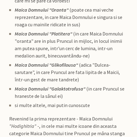
care mi se pare ca vorbesti
Maica Domnului "Oranta"
(poate cea mai veche
reprezentare, in care Maica Domnului e singura si se
roaga cu mainile ridicate in sus)
Maica Domnului "Platitera"
(in care Maica Domnului
"oranta" are in plus Pruncul in mijloc, in locul inimii
am putea spune, intr'un cerc de lumina, intr-un
medalion aurit, binecuvantându-ne)
Maica Domnului "Glikofilousa"
(adica "Dulcea-
sarutare", in care Pruncul are fata lipita de a Maicii,
într-un gest de mare tandrete)
Maica Domnului "Galaktotrofusa"
(in care Pruncul se
hraneste de la sânul ei)
si multe altele, mai putin cunoscute
Revenind la prima reprezentare - Maica Domnului
"Hodighitria"
-, in cele mai multe icoane din aceasta
categorie Maica Domnului tine Pruncul pe mâna stanga