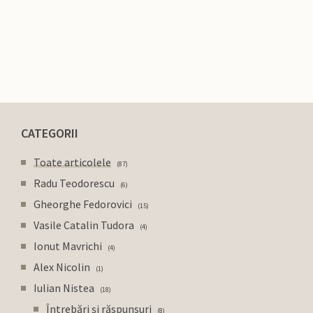
CATEGORII
Toate articolele
87
Radu Teodorescu
6
Gheorghe Fedorovici
15
Vasile Catalin Tudora
4
Ionut Mavrichi
4
Alex Nicolin
1
Iulian Nistea
18
Întrebări și răspunsuri
8