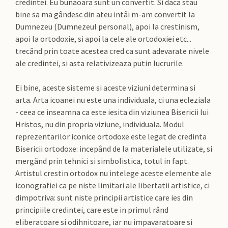
credintei. Eu bunaoara sunt un convertit. Si daca stau
bine sa ma gândesc din ateu intâi m-am convertit la
Dumnezeu (Dumnezeul personal), apoi la crestinism,
apoi la ortodoxie, si apoi la cele ale ortodoxiei etc...
trecând prin toate acestea cred ca sunt adevarate nivele
ale credintei, si asta relativizeaza putin lucrurile.
Ei bine, aceste sisteme si aceste viziuni determina si
arta. Arta icoanei nu este una individuala, ci una ecleziala
- ceea ce inseamna ca este iesita din viziunea Bisericii lui
Hristos, nu din propria viziune, individuala. Modul
reprezentarilor iconice ortodoxe este legat de credinta
Bisericii ortodoxe: incepând de la materialele utilizate, si
mergând prin tehnici si simbolistica, totul in fapt.
Artistul crestin ortodox nu intelege aceste elemente ale
iconografiei ca pe niste limitari ale libertatii artistice, ci
dimpotriva: sunt niste principii artistice care ies din
principiile credintei, care este in primul rând
eliberatoare si odihnitoare, iar nu impavaratoare si