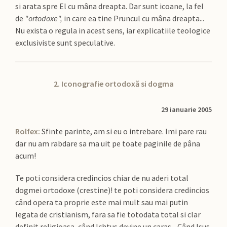
si arata spre El cu mâna dreapta. Dar sunt icoane, la fel
de
"ortodoxe",
in care ea tine Pruncul cu mâna dreapta...
Nu exista o regula in acest sens, iar explicatiile teologice
exclusiviste sunt speculative.
2. Iconografie ortodoxă si dogma
29 ianuarie 2005
Rolfex:
Sfinte parinte, am si eu o intrebare. Imi pare rau
dar nu am rabdare sa ma uit pe toate paginile de pâna
acum!
Te poti considera credincios chiar de nu aderi total
dogmei ortodoxe (crestine)! te poti considera credincios
când opera ta proprie este mai mult sau mai putin
legata de cristianism, fara sa fie totodata total si clar
definit religioasa, când Ichtus devine un caras... Când Isus