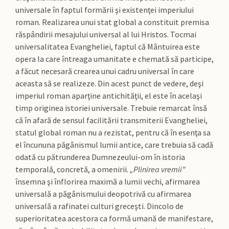
universale în faptul formării şi existenţei imperiului
roman. Realizarea unui stat global a constituit premisa
răspândirii mesajului universal al lui Hristos. Tocmai
universalitatea Evangheliei, faptul că Mântuirea este
opera la care întreaga umanitate e chemată să participe,
a făcut necesară crearea unui cadru universal în care
aceasta să se realizeze. Din acest punct de vedere, deşi
imperiul roman aparţine antichităţii, el este în acelaşi
timp originea istoriei universale. Trebuie remarcat însă
că în afară de sensul facilitării transmiterii Evangheliei,
statul global roman nu a rezistat, pentru că în esenţa sa
el încununa păgânismul lumii antice, care trebuia să cadă
odată cu pătrunderea Dumnezeului-om în istoria
temporală, concretă, a omenirii.
„Plinirea vremii”
însemna şi înflorirea maximă a lumii vechi, afirmarea
universală a păgânismului deopotrivă cu afirmarea
universală a rafinatei culturi greceşti. Dincolo de
superioritatea acestora ca formă umană de manifestare,