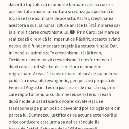
datorită faptului că neamurile barbare care au cucerit
occidentul au asimilat cultura şi civilizaţia apuseană în
loc să se lase asimilate de aceasta. Astfel, creştinarea
acestora a dus, la numai 100 de ani (de la întâmplarea sa)
la simplificarea creştinismului.
Prin Carol cel Mare se
realizează o replică la Imperiul de Răsărit, aceasta având
nevoie de o fundamentare creştină a structurii sale. Dar,
în loc să se asimileze în creştinismul răsăritean,
Occidentul asimilează creştinismul transformându-l
după caracterul său dat de structura neamurilor
migratoare. Această transformare pleacă de supunerea
juridică a mesajului evanghelic, perspectivă propusă de
Fericitul Augustin. Teoria justificării de mai târziu, prin
care raportul omului cu Dumnezeu se exteriorizează
după modelul satisfacerii onoarei cavalereşti, se
transpune şi pe plan politic devenind politologia care din
partea lui Dumnezeu justifica orice acţiune exterioară şi
orice conducere care urma sa aplice rânduielile
Acestuia.Astfel, Schisma de la 1054 înseamnă