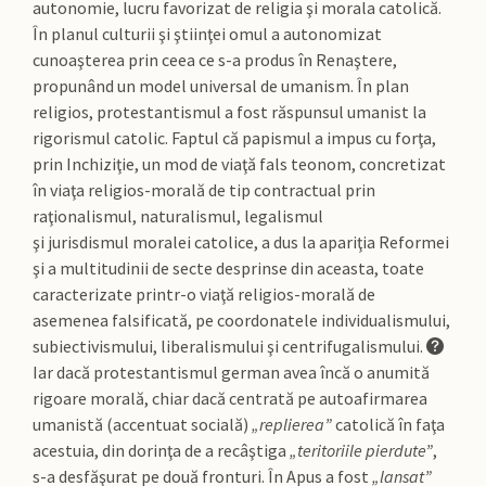
autonomie, lucru favorizat de religia şi morala catolică.
În planul culturii şi ştiinţei omul a autonomizat
cunoaşterea prin ceea ce s-a produs în Renaştere,
propunând un model universal de umanism. În plan
religios, protestantismul a fost răspunsul umanist la
rigorismul catolic. Faptul că papismul a impus cu forţa,
prin Inchiziţie, un mod de viaţă fals teonom, concretizat
în viaţa religios-morală de tip contractual prin
raţionalismul, naturalismul, legalismul
şi jurisdismul moralei catolice, a dus la apariţia Reformei
şi a multitudinii de secte desprinse din aceasta, toate
caracterizate printr-o viaţă religios-morală de
asemenea falsificată, pe coordonatele individualismului,
subiectivismului, liberalismului şi centrifugalismului.
Iar dacă protestantismul german avea încă o anumită
rigoare morală, chiar dacă centrată pe autoafirmarea
umanistă (accentuat socială)
„replierea”
catolică în faţa
acestuia, din dorinţa de a recâştiga
„teritoriile pierdute”
,
s-a desfăşurat pe două fronturi. În Apus a fost
„lansat”