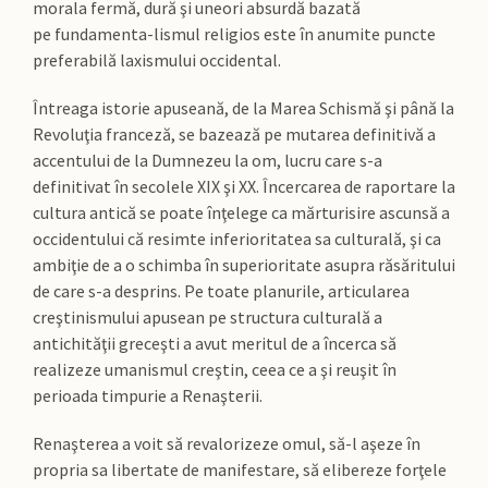
morala fermă, dură şi uneori absurdă bazată
pe fundamenta-lismul religios este în anumite puncte
preferabilă laxismului occidental.
Întreaga istorie apuseană, de la Marea Schismă şi până la
Revoluţia franceză, se bazează pe mutarea definitivă a
accentului de la Dumnezeu la om, lucru care s-a
definitivat în secolele XIX şi XX. Încercarea de raportare la
cultura antică se poate înţelege ca mărturisire ascunsă a
occidentului că resimte inferioritatea sa culturală, şi ca
ambiţie de a o schimba în superioritate asupra răsăritului
de care s-a desprins. Pe toate planurile, articularea
creştinismului apusean pe structura culturală a
antichităţii greceşti a avut meritul de a încerca să
realizeze umanismul creştin, ceea ce a şi reuşit în
perioada timpurie a Renaşterii.
Renaşterea a voit să revalorizeze omul, să-l aşeze în
propria sa libertate de manifestare, să elibereze forţele