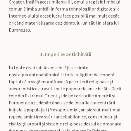
Creator. Însă în acest mileniu III, omul a regăsit limbajul
comun (limba unică) în forma tehnologiilor digitale şi a
Internet-ului şi acest lucru face posibilă mai mult decât
oricând materializarea dezideratului unităţii în afara lui
Dumnezeu.
1. Imperiile antichităţii
În toate civilizaţiile antichităţii se simte
nostalgia antebabilonică. Istoria religiilor descoperă
faptul că o viaţă morală axată pe criterii religioase şi
uneori mistice au avut toate popoarele antichităţii. Dacă
cele din Extremul Orient şi de pe teritoriile Americii şi
Europei de azi, depărtându-se de locurile concentrării
iniţiale a populaţiei (Mesopotamia), au pierdut mult mai
repede amintirea stării antebabilonice, construindu-şi
civilizaţii proprii şi sisteme religioase destul de ordonate
din punct de vedere moral, cele rămase în Orientul