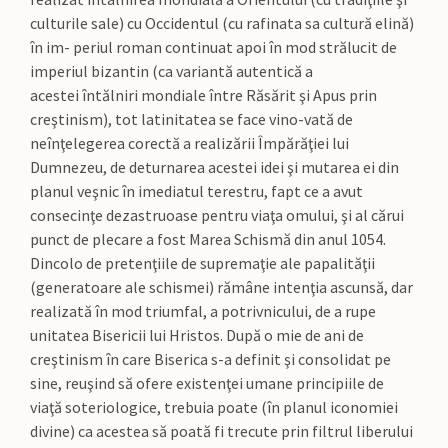
culturile sale) cu Occidentul (cu rafinata sa cultură elină)
în im- periul roman continuat apoi în mod strălucit de
imperiul bizantin (ca variantă autentică a
acestei întălniri mondiale între Răsărit şi Apus prin
creştinism), tot latinitatea se face vino-vată de
neînţelegerea corectă a realizării Împărăţiei lui
Dumnezeu, de deturnarea acestei idei şi mutarea ei din
planul veşnic în imediatul terestru, fapt ce a avut
consecinţe dezastruoase pentru viaţa omului, şi al cărui
punct de plecare a fost Marea Schismă din anul 1054.
Dincolo de pretenţiile de supremaţie ale papalităţii
(generatoare ale schismei) rămâne intenţia ascunsă, dar
realizată în mod triumfal, a potrivnicului, de a rupe
unitatea Bisericii lui Hristos. După o mie de ani de
creştinism în care Biserica s-a definit şi consolidat pe
sine, reuşind să ofere existenţei umane principiile de
viaţă soteriologice, trebuia poate (în planul iconomiei
divine) ca acestea să poată fi trecute prin filtrul liberului