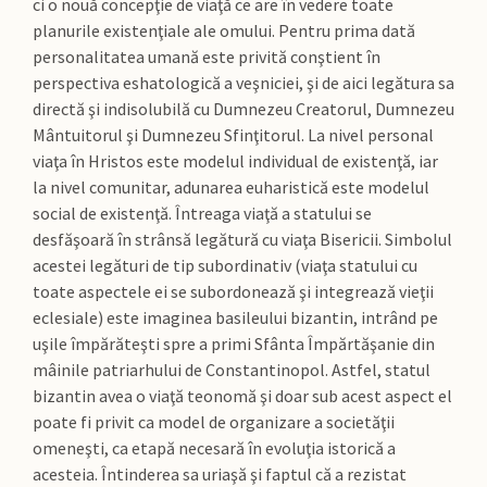
ci o nouă concepţie de viaţă ce are în vedere toate
planurile existenţiale ale omului. Pentru prima dată
personalitatea umană este privită conştient în
perspectiva eshatologică a veşniciei, şi de aici legătura sa
directă şi indisolubilă cu Dumnezeu Creatorul, Dumnezeu
Mântuitorul şi Dumnezeu Sfinţitorul. La nivel personal
viaţa în Hristos este modelul individual de existenţă, iar
la nivel comunitar, adunarea euharistică este modelul
social de existenţă. Întreaga viaţă a statului se
desfăşoară în strânsă legătură cu viaţa Bisericii. Simbolul
acestei legături de tip subordinativ (viaţa statului cu
toate aspectele ei se subordonează şi integrează vieţii
eclesiale) este imaginea basileului bizantin, intrând pe
uşile împărăteşti spre a primi Sfânta Împărtăşanie din
mâinile patriarhului de Constantinopol. Astfel, statul
bizantin avea o viaţă teonomă şi doar sub acest aspect el
poate fi privit ca model de organizare a societăţii
omeneşti, ca etapă necesară în evoluţia istorică a
acesteia. Întinderea sa uriaşă şi faptul că a rezistat