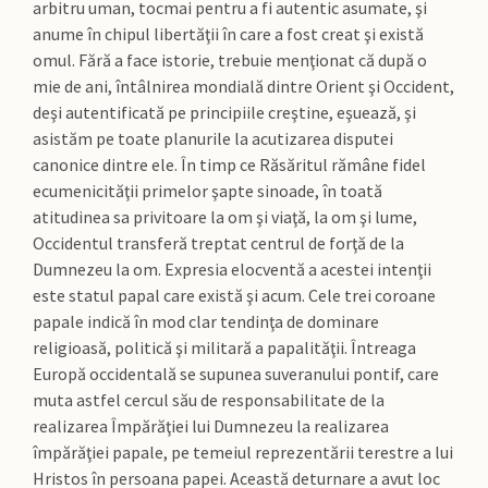
arbitru uman, tocmai pentru a fi autentic asumate, şi
anume în chipul libertăţii în care a fost creat şi există
omul. Fără a face istorie, trebuie menţionat că după o
mie de ani, întâlnirea mondială dintre Orient şi Occident,
deşi autentificată pe principiile creştine, eşuează, şi
asistăm pe toate planurile la acutizarea disputei
canonice dintre ele. În timp ce Răsăritul rămâne fidel
ecumenicităţii primelor şapte sinoade, în toată
atitudinea sa privitoare la om şi viaţă, la om şi lume,
Occidentul transferă treptat centrul de forţă de la
Dumnezeu la om. Expresia elocventă a acestei intenţii
este statul papal care există şi acum. Cele trei coroane
papale indică în mod clar tendinţa de dominare
religioasă, politică şi militară a papalităţii. Întreaga
Europă occidentală se supunea suveranului pontif, care
muta astfel cercul său de responsabilitate de la
realizarea Împărăţiei lui Dumnezeu la realizarea
împărăţiei papale, pe temeiul reprezentării terestre a lui
Hristos în persoana papei. Această deturnare a avut loc