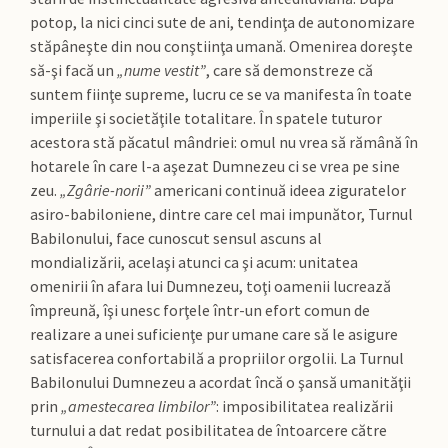
potop, la nici cinci sute de ani, tendinţa de autonomizare
stăpâneşte din nou conştiinţa umană. Omenirea doreşte
să-şi facă un
„nume vestit”
, care să demonstreze că
suntem fiinţe supreme, lucru ce se va manifesta în toate
imperiile şi societăţile totalitare. În spatele tuturor
acestora stă păcatul mândriei: omul nu vrea să rămână în
hotarele în care l-a aşezat Dumnezeu ci se vrea pe sine
zeu.
„Zgârie-norii”
americani continuă ideea ziguratelor
asiro-babiloniene, dintre care cel mai impunător, Turnul
Babilonului, face cunoscut sensul ascuns al
mondializării, acelaşi atunci ca şi acum: unitatea
omenirii în afara lui Dumnezeu, toţi oamenii lucrează
împreună, îşi unesc forţele într-un efort comun de
realizare a unei suficienţe pur umane care să le asigure
satisfacerea confortabilă a propriilor orgolii. La Turnul
Babilonului Dumnezeu a acordat încă o şansă umanităţii
prin
„amestecarea limbilor”
: imposibilitatea realizării
turnului a dat redat posibilitatea de întoarcere către