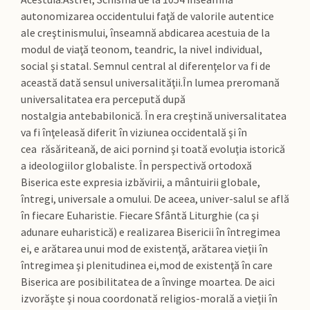
autonomizarea occidentului faţă de valorile autentice
ale creştinismului, înseamnă abdicarea acestuia de la
modul de viaţă teonom, teandric, la nivel individual,
social şi statal. Semnul central al diferenţelor va fi de
această dată sensul universalităţii.În lumea preromană
universalitatea era percepută după
nostalgia antebabilonică. În era creştină universalitatea
va fi înţeleasă diferit în viziunea occidentală şi în
cea răsăriteană, de aici pornind şi toată evoluţia istorică
a ideologiilor globaliste. În perspectivă ortodoxă
Biserica este expresia izbăvirii, a mântuirii globale,
întregi, universale a omului.
De aceea, univer-salul se află
în fiecare Euharistie. Fiecare Sfântă Liturghie (ca şi
adunare euharistică) e realizarea Bisericii în întregimea
ei, e arătarea unui mod de existenţă, arătarea vieţii în
întregimea şi plenitudinea ei,mod de existenţă în care
Biserica are posibilitatea de a învinge moartea. De aici
izvorăşte şi noua coordonată religios-morală a vieţii în