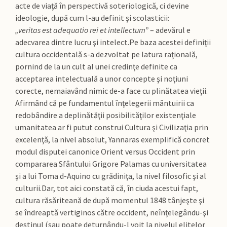
acte de viaţă în perspectivă soteriologică, ci devine
ideologie, după cum l-au definit şi scolasticii:
„veritas est adequatio rei et intellectum”
– adevărul e
adecvarea dintre lucru şi intelect.Pe baza acestei definiţii
cultura occidentală s-a dezvoltat pe latura raţională,
pornind de la un cult al unei credinţe definite ca
acceptarea intelectuală a unor concepte şi noţiuni
corecte, nemaiavând nimic de-a face cu plinătatea vieţii.
Afirmând că pe fundamentul înţelegerii mântuirii ca
redobândire a deplinătăţii posibilităţilor existenţiale
umanitatea ar fi putut construi Cultura şi Civilizaţia prin
excelenţă, la nivel absolut, Yannaras exemplifică concret
modul disputei canonice Orient versus Occident prin
compararea Sfântului Grigore Palamas cu universitatea
şi a lui Toma d-Aquino cu grădiniţa, la nivel filosofic şi al
culturii.Dar, tot aici constată că, în ciuda acestui fapt,
cultura răsăriteană de după momentul 1848 tânjeşte şi
se îndreaptă vertiginos către occident, neînţelegându-şi
destinul (sau poate deturnându-l voit la nivelul elitelor