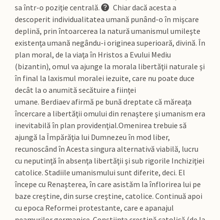
sa într-o poziţie centrală.
Chiar dacă acesta a
descoperit individualitatea umană punând-o în mişcare
deplină, prin întoarcerea la natură umanismul umileşte
existenţa umană negându-i originea superioară, divină. În
plan moral, de la viaţa în Hristos a Evului Mediu
(bizantin), omul va ajunge la morala libertăţii naturale şi
în final la laxismul moralei iezuite, care nu poate duce
decât la o anumită secătuire a fiinţei
umane. Berdiaev afirmă pe bună dreptate că măreaţa
încercare a libertăţii omului din renaştere şi umanism era
inevitabilă în plan providenţial.Omenirea trebuie să
ajungă la Împărăţia lui Dumnezeu în mod liber,
recunoscând în Acesta singura alternativă viabilă, lucru
cu neputinţă în absenţa libertăţii şi sub rigorile Inchiziţiei
catolice. Stadiile umanismului sunt diferite, deci. El
începe cu Renaşterea, în care asistăm la înflorirea lui pe
baze creştine, din surse creştine, catolice. Continuă apoi
cu epoca Reformei protestante, care e apanajul
neamurilor germanice. Conştiinţa creştină catolică (de la