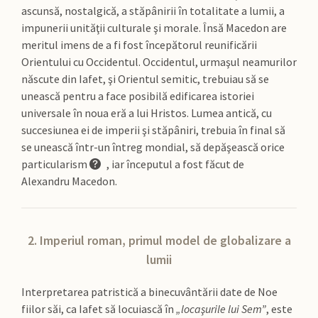
ascunsă, nostalgică, a stăpânirii în totalitate a lumii, a
impunerii unităţii culturale şi morale. Însă Macedon are
meritul imens de a fi fost începătorul reunificării
Orientului cu Occidentul. Occidentul, urmaşul neamurilor
născute din Iafet, şi Orientul semitic, trebuiau să se
unească pentru a face posibilă edificarea istoriei
universale în noua eră a lui Hristos. Lumea antică, cu
succesiunea ei de imperii şi stăpâniri, trebuia în final să
se unească într-un întreg mondial, să depăşească orice
particularism
, iar începutul a fost făcut de
Alexandru Macedon.
2. Imperiul roman, primul model de globalizare a
lumii
Interpretarea patristică a binecuvântării date de Noe
fiilor săi, ca Iafet să locuiască în
„locaşurile lui Sem”
, este