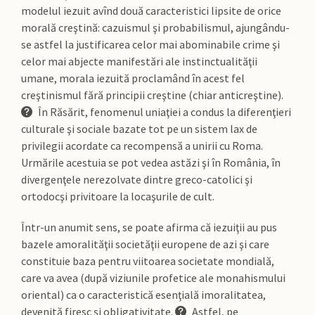
modelul iezuit avînd două caracteristici lipsite de orice
morală creştină: cazuismul şi probabilismul, ajungându-
se astfel la justificarea celor mai abominabile crime şi
celor mai abjecte manifestări ale instinctualităţii
umane, morala iezuită proclamând în acest fel
creştinismul fără principii creştine (chiar anticreştine).
În Răsărit, fenomenul uniaţiei a condus la diferenţieri
culturale şi sociale bazate tot pe un sistem lax de
privilegii acordate ca recompensă a unirii cu Roma.
Urmările acestuia se pot vedea astăzi şi în România, în
divergenţele nerezolvate dintre greco-catolici şi
ortodocşi privitoare la locaşurile de cult.
Într-un anumit sens, se poate afirma că iezuiţii au pus
bazele amoralităţii societăţii europene de azi şi care
constituie baza pentru viitoarea societate mondială,
care va avea (după viziunile profetice ale monahismului
oriental) ca o caracteristică esenţială imoralitatea,
devenită firesc şi obligativitate.
Astfel, pe