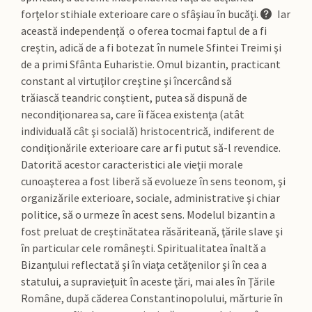
forţelor stihiale exterioare care o sfâşiau în bucăţi.
Iar
această independenţă o oferea tocmai faptul de a fi
creştin, adică de a fi botezat în numele Sfintei Treimi şi
de a primi Sfânta Euharistie. Omul bizantin, practicant
constant al virtuţilor creştine şi încercând să
trăiască teandric conştient, putea să dispună de
necondiţionarea sa, care îi făcea existenţa (atât
individuală cât şi socială) hristocentrică, indiferent de
condiţionările exterioare care ar fi putut să-l revendice.
Datorită acestor caracteristici ale vieţii morale
cunoaşterea a fost liberă să evolueze în sens teonom, şi
organizările exterioare, sociale, administrative şi chiar
politice, să o urmeze în acest sens. Modelul bizantin a
fost preluat de creştinătatea răsăriteană, ţările slave şi
în particular cele româneşti. Spiritualitatea înaltă a
Bizanţului reflectată şi în viaţa cetăţenilor şi în cea a
statului, a supravieţuit în aceste ţări, mai ales în Ţările
Române, după căderea Constantinopolului, mărturie în