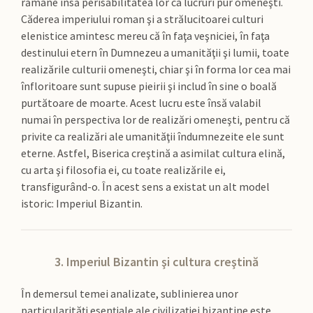
rămâne însă perisabilitatea lor ca lucruri pur omeneşti.
Căderea imperiului roman şi a strălucitoarei culturi
elenistice amintesc mereu că în faţa veşniciei, în faţa
destinului etern în Dumnezeu a umanităţii şi lumii, toate
realizările culturii omeneşti, chiar şi în forma lor cea mai
înfloritoare sunt supuse pieirii şi includ în sine o boală
purtătoare de moarte. Acest lucru este însă valabil
numai în perspectiva lor de realizări omeneşti, pentru că
privite ca realizări ale umanităţii îndumnezeite ele sunt
eterne. Astfel, Biserica creştină a asimilat cultura elină,
cu arta şi filosofia ei, cu toate realizările ei,
transfigurând-o. În acest sens a existat un alt model
istoric: Imperiul Bizantin.
3. Imperiul Bizantin şi cultura creştină
În demersul temei analizate, sublinierea unor
particularităţi esenţiale ale civilizaţiei bizantine este