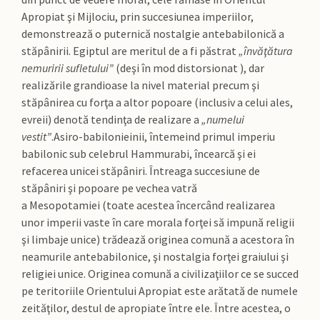
Apropiat şi Mijlociu, prin succesiunea imperiilor,
demonstrează o puternică nostalgie antebabilonică a
stăpânirii. Egiptul are meritul de a fi păstrat
„învăţătura
nemuririi sufletului”
(deşi în mod distorsionat ), dar
realizările grandioase la nivel material precum şi
stăpânirea cu forţa a altor popoare (inclusiv a celui ales,
evreii) denotă tendinţa de realizare a
„numelui
vestit”
.Asiro-babilonieinii, întemeind primul imperiu
babilonic sub celebrul Hammurabi, încearcă şi ei
refacerea unicei stăpâniri. Întreaga succesiune de
stăpâniri şi popoare pe vechea vatră
a Mesopotamiei (toate acestea încercând realizarea
unor imperii vaste în care morala forţei să impună religii
şi limbaje unice) trădează originea comună a acestora în
neamurile antebabilonice, şi nostalgia forţei graiului şi
religiei unice. Originea comună a civilizaţiilor ce se succed
pe teritoriile Orientului Apropiat este arătată de numele
zeităţilor, destul de apropiate între ele. Între acestea, o