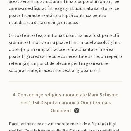
acest sens fiind structura intimă a poporului român, pe
care s-a desfăşurat întreaga şi zbuciumata sa istorie, ce
poate fi caracterizată ca o luptă continuă pentru
neabdicarea de la credinţa ortodoxă.
Cu toate acestea, simfonia bizantină nu a fost perfectă
şi din acest motiv ea nu poate fi nici model absolut şi nici
o soluţie prin simpla traducere în actualitate. Însă ea
poate fi, şi cred că trebuie cu necesitate să fie, un reper, o
referinţă şi un punct de plecare pentru găsirea unei
soluţii actuale, în acest context al globalizării.
4. Consecinţe religios-morale ale Marii Schisme
din 1054.Disputa canonică Orient versus
Occident
Dacă latinitatea a avut marele merit de a fi pregătit şi
realizat întâlnirea mondială a Orientului (cu tradiţiile şi