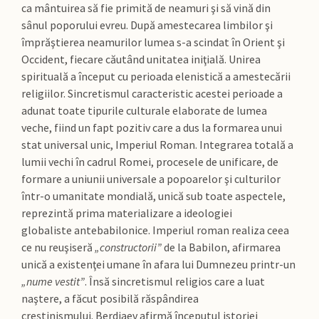
ca mântuirea să fie primită de neamuri şi să vină din
sânul poporului evreu. După amestecarea limbilor şi
împrăştierea neamurilor lumea s-a scindat în Orient şi
Occident, fiecare căutând unitatea iniţială. Unirea
spirituală a început cu perioada elenistică a amestecării
religiilor. Sincretismul caracteristic acestei perioade a
adunat toate tipurile culturale elaborate de lumea
veche, fiind un fapt pozitiv care a dus la formarea unui
stat universal unic, Imperiul Roman. Integrarea totală a
lumii vechi în cadrul Romei, procesele de unificare, de
formare a uniunii universale a popoarelor şi culturilor
într-o umanitate mondială, unică sub toate aspectele,
reprezintă prima materializare a ideologiei
globaliste antebabilonice. Imperiul roman realiza ceea
ce nu reuşiseră
„constructorii”
de la Babilon, afirmarea
unică a existenţei umane în afara lui Dumnezeu printr-un
„nume vestit”
. Însă sincretismul religios care a luat
naştere, a făcut posibilă răspândirea
creştinismului. Berdiaev afirmă începutul istoriei