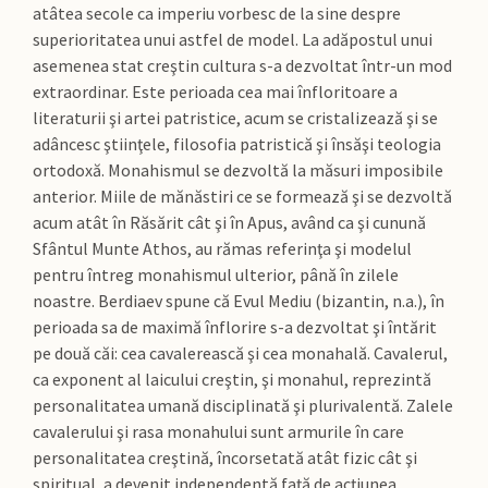
atâtea secole ca imperiu vorbesc de la sine despre
superioritatea unui astfel de model. La adăpostul unui
asemenea stat creştin cultura s-a dezvoltat într-un mod
extraordinar. Este perioada cea mai înfloritoare a
literaturii şi artei patristice, acum se cristalizează şi se
adâncesc ştiinţele, filosofia patristică şi însăşi teologia
ortodoxă. Monahismul se dezvoltă la măsuri imposibile
anterior. Miile de mănăstiri ce se formează şi se dezvoltă
acum atât în Răsărit cât şi în Apus, având ca şi cunună
Sfântul Munte Athos, au rămas referinţa şi modelul
pentru întreg monahismul ulterior, până în zilele
noastre. Berdiaev spune că Evul Mediu (bizantin, n.a.), în
perioada sa de maximă înflorire s-a dezvoltat şi întărit
pe două căi: cea cavalerească şi cea monahală. Cavalerul,
ca exponent al laicului creştin, şi monahul, reprezintă
personalitatea umană disciplinată şi plurivalentă. Zalele
cavalerului şi rasa monahului sunt armurile în care
personalitatea creştină, încorsetată atât fizic cât şi
spiritual, a devenit independentă faţă de acţiunea