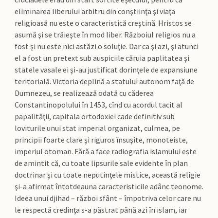
eliminarea liberului arbitru din conştiinţa şi viaţa
religioasă nu este o caracteristică creştină. Hristos se
asumă şi se trăieşte în mod liber. Războiul religios nu a
fost şi nu este nici astăzi o soluţie. Dar ca şi azi, şi atunci
el a fost un pretext sub auspiciile căruia paplitatea şi
statele vasale ei şi-au justificat dorinţele de expansiune
teritorială. Victoria deplină a statului autonom faţă de
Dumnezeu, se realizează odată cu căderea
Constantinopolului în 1453, cînd cu acordul tacit al
papalităţii, capitala ortodoxiei cade definitiv sub
loviturile unui stat imperial organizat, culmea, pe
principii foarte clare şi riguros însuşite, monoteiste,
imperiul otoman. Fără a face radiografia islamului este
de amintit că, cu toate lipsurile sale evidente în plan
doctrinar şi cu toate neputinţele mistice, această religie
şi-a afirmat întotdeauna caracteristicile adânc teonome.
Ideea unui djihad – război sfânt – împotriva celor care nu
le respectă credinţa s-a păstrat până azi în islam, iar