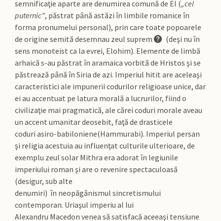
semnificaţie aparte are denumirea comună de El (
„cel
puternic”
, păstrat până astăzi în limbile romanice în
forma pronumelui personal), prin care toate popoarele
de origine semită desemnau zeul suprem
(deşi nu în
sens monoteist ca la evrei, Elohim). Elemente de limbă
arhaică s-au păstrat în aramaica vorbită de Hristos şi se
păstrează până în Siria de azi. Imperiul hitit are aceleaşi
caracteristici ale impunerii codurilor religioase unice, dar
ei au accentuat pe latura morală a lucrurilor, fiind o
civilizaţie mai pragmatică, ale cărei coduri morale aveau
un accent umanitar deosebit, faţă de drasticele
coduri asiro-babiloniene(Hammurabi). Imperiul persan
şi religia acestuia au influenţat culturile ulterioare, de
exemplu zeul solar Mithra era adorat în legiunile
imperiului roman şi are o revenire spectaculoasă
(desigur, sub alte
denumiri) în neopăgânismul sincretismului
contemporan. Uriaşul imperiu al lui
Alexandru Macedon venea să satisfacă aceeaşi tensiune