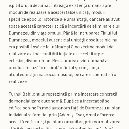
ispititorul a deturnat întreaga existenţă umană spre
moduri de realizare a acestei false unităţi, moduri
specifice epocilor istorice ale umanităţii, dar care au avut
toate această caracteristică a încercării de eliminare a lui
Dumnezeu din viaţa omului. Până la Întruparea Fiului lui
Dumnezeu, modelul autentic al unităţii absolute nici nu
era posibil. Însă de la Înălţare şi Cincizecime modul de
realizare a atoateunităţii iniţiale este cel liturgic-
eclesial, divino-uman. Restaurarea divino-umană a
omului creează în el simţământul şi conştiinţa
atoateunităţii macrocosmosului, pe care e chemat să o
realizeze.
Turnul Babilonului reprezintă prima încercare concretă
de mondializare autonomă. După ce a încercat să se
edifice pe sine în mod autonom faţă de Dumnezeu în plan
individual şi familial prin (Adam şi Eva), omul a încercat
această edificare şi pe plan comunitar, prin normalizarea
stării de instinctualitate agresivă antediluviană. După