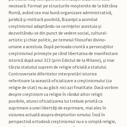
necesară. Format pe structurile moştenite de la bătrâna
Romă, având cea mai bună organizare administrativă,
juridică şi militară posibilă, Bizanţul a asimilat
creştinismul adaptându-se cerinţelor acestuia şi
dezvoltându-se din punct de vedere social, cultural-
artistic şi chiar politic, pe temeiul filosofiei divino-
umane a acestuia. După perioada cruntă a persecuţiilor
creştinismul primeşte pe rând libertatea de manifestare
istorică după anul 313 (prin Edictul de la Milano), şi mai
târziu statutul suprem de religie oficială a statului.
Controversele diferitelor interpretări istorice
referitoare la această oficializare a creştinismului (ca
religie de stat) nu au găsit nici azi finalitate. Dacă vorbim
despre creştinism ca religie în rândul altor religii
posibile, atunci oficializarea lui trebuie privită ca
suprimare a unei libertăţi de exprimare, mai ales în
viziunea actuală asupra drepturilor omului. Însă în
perspectivă ortodoxă creştinismul nu e o simplă religie,