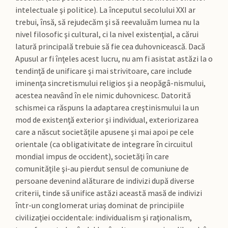
intelectuale şi politice). La începutul secolului XXI ar
trebui, însă, să rejudecăm şi să reevaluăm lumea nu la
nivel filosofic şi cultural, ci la nivel existenţial, a cărui
latură principală trebuie să fie cea duhovnicească. Dacă
Apusul ar fi înţeles acest lucru, nu am fi asistat astăzi la o
tendinţă de unificare şi mai strivitoare, care include
iminenţa sincretismului religios şi a neopăgâ-nismului,
acestea neavând în ele nimic duhovnicesc. Datorită
schismei ca răspuns la adaptarea creştinismului la un
mod de existenţă exterior şi individual, exteriorizarea
care a născut societăţile apusene şi mai apoi pe cele
orientale (ca obligativitate de integrare în circuitul
mondial impus de occident), societăţi în care
comunităţile şi-au pierdut sensul de comuniune de
persoane devenind alăturare de indivizi după diverse
criterii, tinde să unifice astăzi această masă de indivizi
într-un conglomerat uriaş dominat de principiile
civilizaţiei occidentale: individualism şi raţionalism,