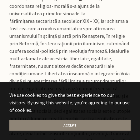
coordonata religios-morală s-a ajuns de la
universalitatea primelor sinoade la
fărâmiţarea sectaristă a secolelor XIX – XX, iar schisma a
fost cea care a condus umanitatea spre afirmarea
umanismului în ştiinţă şi artă prin Renaştere, în religie
prin Reformă, în sfera raţiunii prin iluminism, culminând
cu sfera social-politică prin revoluţia franceză. Idealurile
mult aclamate ale acesteia: libertate, egalitate,
fraternitate, nu sunt altceva decât denaturări ale
condiţiei umane. Libertatea înseamnă o integrare în Voia
divină şi nu exercitarea fără limite a tuturor drepturilor
omului. Egalitatea se realizează numai în sensul că
We use cookies to give the best experience to our
fiecare existenţă umană posedă chipul lui Dumnezeu şi e
visitors. By using this website, you're agreeing to our use
chemată să parcurgă drumul spre asemănare, indiferent
of cookies.
de poziţia sa socială, deci egalitatea socială este o utopie
pentru că lumea e creată ierarhic. Iar fraternitatea este
denaturarea ideii creştine de frăţie în Hristos. Ca
ACCEPT
atare, denaturînd sensurile noţiunilor, revoluţia franceză