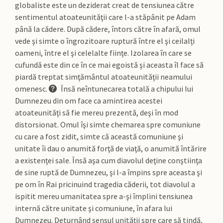
globaliste este un deziderat creat de tensiunea către
sentimentul atoateunităţii care l-a stăpânit pe Adam
până la cădere. După cădere, întors către în afară, omul
vede şi simte o îngrozitoare ruptură între el şi ceilalţi
oameni, între el şi celelalte fiinţe. Izolarea în care se
cufundă este din ce în ce mai egoistă şi aceasta îl face să
piardă treptat simţământul atoateunităţii neamului
omenesc.
Însă neîntunecarea totală a chipului lui
Dumnezeu din om face ca amintirea acestei
atoateunităţi să fie mereu prezentă, deşi în mod
distorsionat. Omul îşi simte chemarea spre comuniune
cu care a fost zidit, simte că această comuniune şi
unitate îi dau o anumită forţă de viaţă, o anumită întărire
a existenţei sale. Însă aşa cum diavolul deţine conştiinţa
de sine ruptă de Dumnezeu, şi l-a împins spre aceasta şi
pe om în Rai pricinuind tragedia căderii, tot diavolul a
ispitit mereu umanitatea spre a-şi împlini tensiunea
internă către unitate şi comuniune, în afara lui
Dumnezeu. Deturnând sensul unităţii spre care să tindă,