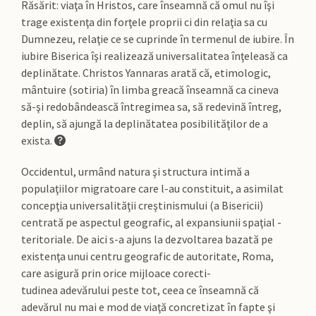
Răsărit: viaţa în Hristos, care înseamnă că omul nu îşi
trage existenţa din forţele proprii ci din relaţia sa cu
Dumnezeu, relaţie ce se cuprinde în termenul de iubire. În
iubire Biserica îşi realizează universalitatea înţeleasă ca
deplinătate. Christos Yannaras arată că, etimologic,
mântuire (sotiria) în limba greacă înseamnă ca cineva
să-şi redobândească întregimea sa, să redevină întreg,
deplin, să ajungă la deplinătatea posibilităţilor de a
exista.
Occidentul, urmând natura şi structura intimă a
populaţiilor migratoare care l-au constituit, a asimilat
concepţia universalităţii creştinismului (a Bisericii)
centrată pe aspectul geografic, al expansiunii spaţial -
teritoriale. De aici s-a ajuns la dezvoltarea bazată pe
existenţa unui centru geografic de autoritate, Roma,
care asigură prin orice mijloace corecti-
tudinea adevărului peste tot, ceea ce înseamnă că
adevărul nu mai e mod de viaţă concretizat în fapte şi