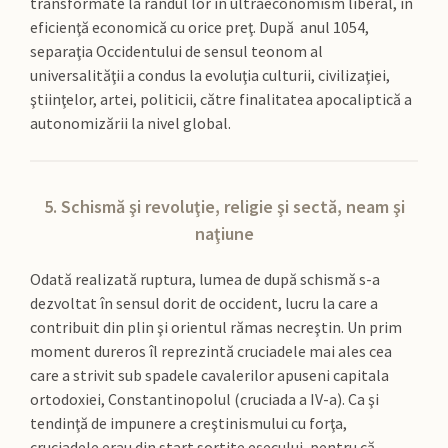
transformate la rândul lor în ultraeconomism liberal, în
eficienţă economică cu orice preţ. După anul 1054,
separaţia Occidentului de sensul teonom al
universalităţii a condus la evoluţia culturii, civilizaţiei,
ştiinţelor, artei, politicii, către finalitatea apocaliptică a
autonomizării la nivel global.
5. Schismă şi revoluţie, religie şi sectă, neam şi
naţiune
Odată realizată ruptura, lumea de după schismă s-a
dezvoltat în sensul dorit de occident, lucru la care a
contribuit din plin şi orientul rămas necreştin. Un prim
moment dureros îl reprezintă cruciadele mai ales cea
care a strivit sub spadele cavalerilor apuseni capitala
ortodoxiei, Constantinopolul (cruciada a IV-a). Ca şi
tendinţă de impunere a creştinismului cu forţa,
cruciadele erau din start sortite eşecului, pentru că