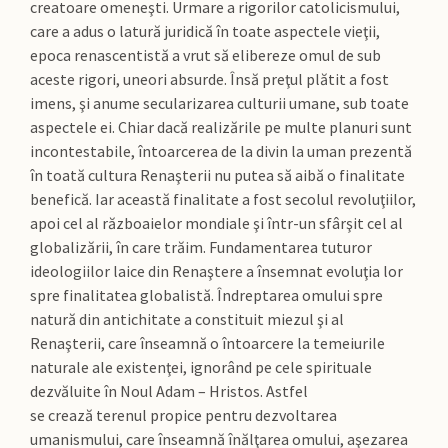
creatoare omeneşti. Urmare a rigorilor catolicismului,
care a adus o latură juridică în toate aspectele vieţii,
epoca renascentistă a vrut să elibereze omul de sub
aceste rigori, uneori absurde. Însă preţul plătit a fost
imens, şi anume secularizarea culturii umane, sub toate
aspectele ei. Chiar dacă realizările pe multe planuri sunt
incontestabile, întoarcerea de la divin la uman prezentă
în toată cultura Renaşterii nu putea să aibă o finalitate
benefică. Iar această finalitate a fost secolul revoluţiilor,
apoi cel al războaielor mondiale şi într-un sfârşit cel al
globalizării, în care trăim. Fundamentarea tuturor
ideologiilor laice din Renaştere a însemnat evoluţia lor
spre finalitatea globalistă. Îndreptarea omului spre
natură din antichitate a constituit miezul şi al
Renaşterii, care înseamnă o întoarcere la temeiurile
naturale ale existenţei, ignorând pe cele spirituale
dezvăluite în Noul Adam – Hristos. Astfel
se crează terenul propice pentru dezvoltarea
umanismului, care înseamnă înălţarea omului, aşezarea