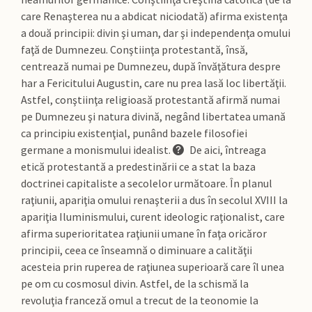
care Renaşterea nu a abdicat niciodată) afirma existenţa
a două principii: divin şi uman, dar şi independenţa omului
faţă de Dumnezeu. Conştiinţa protestantă, însă,
centrează numai pe Dumnezeu, după învăţătura despre
har a Fericitului Augustin, care nu prea lasă loc libertăţii.
Astfel, conştiinţa religioasă protestantă afirmă numai
pe Dumnezeu şi natura divină, negând libertatea umană
ca principiu existenţial, punând bazele filosofiei
germane a monismului idealist.
De aici, întreaga
etică protestantă a predestinării ce a stat la baza
doctrinei capitaliste a secolelor următoare. În planul
raţiunii, apariţia omului renaşterii a dus în secolul XVIII la
apariţia Iluminismului, curent ideologic raţionalist, care
afirma superioritatea raţiunii umane în faţa oricăror
principii, ceea ce înseamnă o diminuare a calităţii
acesteia prin ruperea de raţiunea superioară care îl unea
pe om cu cosmosul divin. Astfel, de la schismă la
revoluţia franceză omul a trecut de la teonomie la