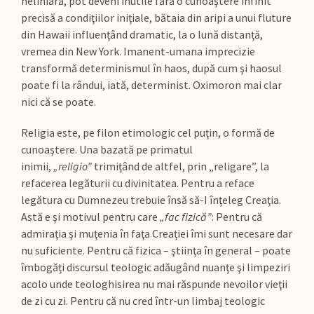
neliniară, pot deveni inutile fără o cunoaştere infinit
precisă a condiţiilor iniţiale, bătaia din aripi a unui fluture
din Hawaii influenţând dramatic, la o lună distanţă,
vremea din New York. Imanent-umana imprecizie
transformă determinismul în haos, după cum şi haosul
poate fi la rândui, iată, determinist. Oximoron mai clar
nici că se poate.
Religia este, pe filon etimologic cel puţin, o formă de
cunoaştere. Una bazată pe primatul
inimii,
„religio”
trimiţând de altfel, prin „religare”, la
refacerea legăturii cu divinitatea. Pentru a reface
legătura cu Dumnezeu trebuie însă să-I înţeleg Creaţia.
Astă e şi motivul pentru care
„fac fizică”
: Pentru că
admiraţia şi muţenia în faţa Creaţiei îmi sunt necesare dar
nu suficiente. Pentru că fizica – ştiinţa în general – poate
îmbogăţi discursul teologic adăugând nuanţe şi limpeziri
acolo unde teologhisirea nu mai răspunde nevoilor vieţii
de zi cu zi. Pentru că nu cred într-un limbaj teologic