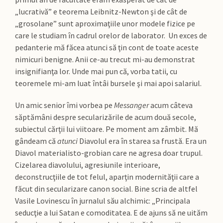
„lucrativă” e teorema Leibnitz-Newton şi de cât de
„grosolane” sunt aproximaţiile unor modele fizice pe
care le studiam în cadrul orelor de laborator. Un exces de
pedanterie mă făcea atunci să ţin cont de toate aceste
nimicuri benigne. Anii ce-au trecut mi-au demonstrat
insignifianţa lor. Unde mai pun că, vorba tatii, cu
teoremele mi-am luat întâi bursele şi mai apoi salariul.
Un amic senior îmi vorbea pe
Messanger
acum câteva
săptămâni despre secularizările de acum două secole,
subiectul cărţii lui viitoare. Pe moment am zâmbit. Mă
gândeam că
atunci
Diavolul era în starea sa frustă. Era un
Diavol materialisto-grobian care ne agresa doar trupul.
Cizelarea diavolului, agresiunile interioare,
deconstrucţiile de tot felul, aparţin modernităţii care a
făcut din secularizare canon social. Bine scria de altfel
Vasile Lovinescu în jurnalul său alchimic: „Principala
seducţie a lui Satan e comoditatea. E de ajuns să ne uităm