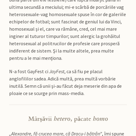
ultima secundă a meciului; mi-e scârbă de porcăriile vag
heterosexuale-vag homosexuale spuse în cor de galeriile
echipelor de fotbal; sunt fascinat de geniul lui da Vinci,
homosexual şi el, care va rămâne, cred, cel mai mare
inginer al tuturor timpurilor; sunt alergic la grohăitul
heterosexual al politrucilor de profesie care prosperă
indiferent de sistem. Şi la multe altele, prea multe
pentru a le mai menţiona.
N-a fost GayFest ci
JayFest
, ca să fiu pe placul
anglofililor sadea. Adică multă, prea multă vorbărie
inutilă. Semn că unii şi-au făcut deja meserie din apa de
ploaie ce se scurge prin mass-media.
Mârşăvii
hetero
, păcate
homo
„Alexandre, fă crucea mare, că Dracu-i bătrân”
, îmi spune