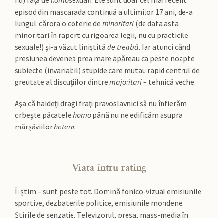
nu) faţă de
homo
sexuali. Ele sunt doar cel mai recent
episod din mascarada continuă a ultimilor 17 ani, de-a
lungul cărora o coterie de
minoritari
(de data asta
minoritari în raport cu rigoarea legii, nu cu practicile
sexuale!) şi-a văzut liniştită
de treabă
. Iar atunci când
presiunea devenea prea mare apăreau ca peste noapte
subiecte (invariabil) stupide care mutau rapid centrul de
greutate al discuţiilor dintre
majoritari
– tehnică veche.
Aşa că haideţi dragi fraţi pravoslavnici să nu înfierăm
orbeşte păcatele
homo
până nu ne edificăm asupra
mârşăviilor
hetero
.
Viata întru rating
Îi ştim – sunt peste tot. Domină fonico-vizual emisiunile
sportive, dezbaterile politice, emisiunile mondene.
Ştirile de senzaţie. Televizorul, presa, mass-media în