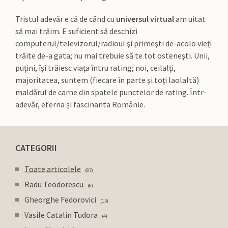
Tristul adevăr e că de când cu
universul virtual
am uitat
să mai trăim. E suficient să deschizi
computerul/televizorul/radioul şi primeşti de-acolo vieţi
trăite de-a gata; nu mai trebuie să te tot osteneşti. Unii,
puţini, îşi trăiesc viaţa întru rating; noi, ceilalţi,
majoritatea, suntem (fiecare în parte şi toţi laolaltă)
maldărul de carne din spatele punctelor de rating. Într-
adevăr, eterna şi fascinanta Românie.
CATEGORII
Toate articolele
87
Radu Teodorescu
6
Gheorghe Fedorovici
15
Vasile Catalin Tudora
4