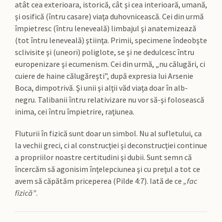
atât cea exterioara, istorică, cât şi cea interioară, umană,
şi osifică (întru casare) viaţa duhovnicească. Cei din urmă
împietresc (întru leneveală) limbajul şi anatemizează
(tot întru leneveală) ştiinţa. Primii, specimene îndeobşte
sclivisite şi (uneori) poliglote, se şi ne dedulcesc întru
europenizare şi ecumenism. Cei din urmă, „nu călugări, ci
cuiere de haine călugăreşti”, după expresia lui Arsenie
Boca, dimpotrivă. Şi unii şi alţii văd viaţa doar în alb-
negru. Talibanii întru relativizare nu vor să-şi folosească
inima, cei întru împietrire, raţiunea.
Fluturii în fizică sunt doar un simbol. Nu al sufletului, ca
la vechii greci, ci al construcţiei şi deconstrucţiei continue
a propriilor noastre certitudini şi dubii. Sunt semn că
încercăm să agonisim înţelepciunea şi cu preţul a tot ce
avem să căpătăm priceperea (Pilde 4:7). Iată de ce
„fac
fizică”
.