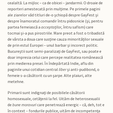
cealaltă. La mijloc – ca de obicei – jandarmii. O droaie de
reporteri amestecată prin mulţime. Pe primele pagini
ale ziarelor văd titluri de-o şchiopă despre GayFest şi
despre înamoratul comandir întru pidosnicie (şi, pentru
partea femeiască a
acceptaţilor
, întru safism) care
tocmai şi-a pus pirostriile. Mare preot a fost o tribadistă
de vârsta a doua care susţine cauza minorităţilor sexuale
de prin estul Europei – unul barbar şi incorect politic.
Bucureştii sunt semi-paralizaţi de GayFest, sau poate e
doar impresia celui care percepe realitatea românească
prin medierea presei. În îndepărtată Indie, aflu din
paginile unui cotidian central
liber
şi anti-pudibond, o
femeie s-a căsătorit cu un şarpe. Alte plaiuri, alte
metehne.
Primarii sunt indignaţi de posibilele căsătorii
homosexuale, cetăţenii la fel. Uităm de heterosexualii
de
bune moravuri
care penetrează energic – că, deh, tot e
în context – fondurile publice, uităm de incompetenţa