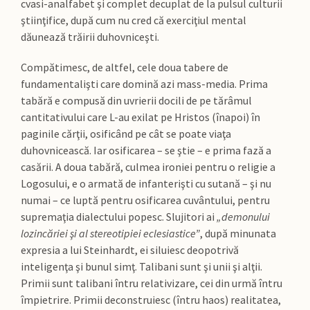
cvasi-analfabet şi complet decuplat de la pulsul culturii
ştiinţifice, după cum nu cred că exerciţiul mental
dăunează trăirii duhovniceşti.
Compătimesc, de altfel, cele doua tabere de
fundamentalişti care domină azi mass-media. Prima
tabără e compusă din uvrierii docili de pe tărâmul
cantitativului care L-au exilat pe Hristos (înapoi) în
paginile cărţii, osificând pe cât se poate viaţa
duhovnicească. Iar osificarea – se ştie – e prima fază a
casării. A doua tabără, culmea ironiei pentru o religie a
Logosului, e o armată de infanterişti cu sutană – şi nu
numai – ce luptă pentru osificarea cuvântului, pentru
supremaţia dialectului popesc. Slujitori ai
„demonului
lozincăriei şi al stereotipiei eclesiastice”
, după minunata
expresia a lui Steinhardt, ei siluiesc deopotrivă
inteligenţa şi bunul simţ. Talibani sunt şi unii şi alţii.
Primii sunt talibani întru relativizare, cei din urmă întru
împietrire. Primii deconstruiesc (întru haos) realitatea,