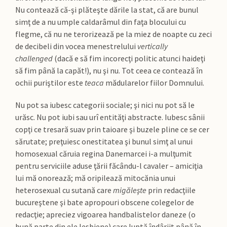
Nu contează că-şi plăteşte dările la stat, că are bunul
simţ de a nu umple caldarâmul din faţa blocului cu
flegme, că nu ne terorizează pe la miez de noapte cu zeci
de decibeli din vocea menestrelului
vertically
challenged
(dacă e să fim incorecţi politic atunci haideţi
să fim până la capăt!), nu şi nu. Tot ceea ce contează în
ochii puriştilor este
teaca
mădularelor fiilor Domnului.
Nu pot sa iubesc categorii sociale; şi nici nu pot să le
urăsc. Nu pot iubi sau urî entităţi abstracte. Iubesc sânii
copţi ce tresară suav prin taioare şi buzele pline ce se cer
sărutate; preţuiesc onestitatea şi bunul simţ al unui
homosexual căruia regina Danemarcei i-a mulţumit
pentru serviciile aduse ţării făcându-l cavaler – amiciţia
lui mă onorează; mă oripilează mitocănia unui
heterosexual cu sutană care
migăleşte
prin redacţiile
bucureştene şi bate apropouri obscene colegelor de
redacţie; apreciez vigoarea handbalistelor daneze (o
bună parte din ele lesbiene) care luptă îndârjit până în