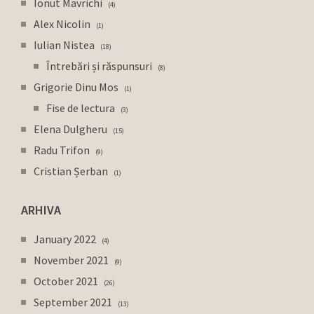
Ionut Mavrichi
4
Alex Nicolin
1
Iulian Nistea
18
Întrebări și răspunsuri
8
Grigorie Dinu Mos
1
Fise de lectura
3
Elena Dulgheru
15
Radu Trifon
9
Cristian Șerban
1
ARHIVA
January 2022
4
November 2021
9
October 2021
26
September 2021
13