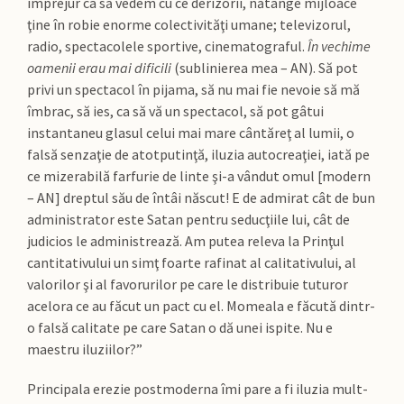
împrejur ca să vedem cu ce derizorii, nătânge mijloace
ţine în robie enorme colectivităţi umane; televizorul,
radio, spectacolele sportive, cinematograful.
În vechime
oamenii erau mai dificili
(sublinierea mea – AN). Să pot
privi un spectacol în pijama, să nu mai fie nevoie să mă
îmbrac, să ies, ca să vă un spectacol, să pot gâtui
instantaneu glasul celui mai mare cântăreţ al lumii, o
falsă senzaţie de atotputinţă, iluzia autocreaţiei, iată pe
ce mizerabilă farfurie de linte şi-a vândut omul [modern
– AN] dreptul său de întâi născut! E de admirat cât de bun
administrator este Satan pentru seducţiile lui, cât de
judicios le administrează. Am putea releva la Prinţul
cantitativului un simţ foarte rafinat al calitativului, al
valorilor şi al favorurilor pe care le distribuie tuturor
acelora ce au făcut un pact cu el. Momeala e făcută dintr-
o falsă calitate pe care Satan o dă unei ispite. Nu e
maestru iluziilor?”
Principala erezie postmoderna îmi pare a fi iluzia mult-