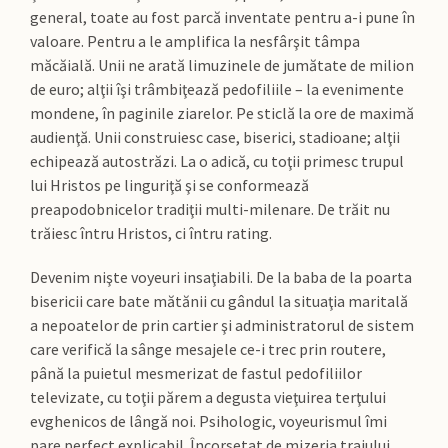
general, toate au fost parcă inventate pentru a-i pune în
valoare. Pentru a le amplifica la nesfârşit tâmpa
măcăială. Unii ne arată limuzinele de jumătate de milion
de euro; alţii îşi trâmbiţează pedofiliile – la evenimente
mondene, în paginile ziarelor. Pe sticlă la ore de maximă
audienţă. Unii construiesc case, biserici, stadioane; alţii
echipează autostrăzi. La o adică, cu toţii primesc trupul
lui Hristos pe linguriţă şi se conformează
preapodobnicelor tradiţii multi-milenare. De trăit nu
trăiesc întru Hristos, ci întru rating.
Devenim nişte voyeuri insaţiabili. De la baba de la poarta
bisericii care bate mătănii cu gândul la situaţia maritală
a nepoatelor de prin cartier şi administratorul de sistem
care verifică la sânge mesajele ce-i trec prin routere,
până la puietul mesmerizat de fastul pedofiliilor
televizate, cu toţii părem a degusta vieţuirea terţului
evghenicos de lângă noi. Psihologic, voyeurismul îmi
pare perfect explicabil. Încorsetat de mizeria traiului