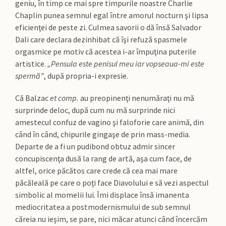
geniu, în timp ce mai spre timpurile noastre Charlie
Chaplin punea semnul egal între amorul nocturn şi lipsa
eficienţei de peste zi. Culmea savorii o dă însă Salvador
Dali care declara dezinhibat că îşi refuză spasmele
orgasmice pe motiv că acestea i-ar împuţina puterile
artistice.
„Pensula este penisul meu iar vopseaua-mi este
spermă”
, după propria-i expresie.
Că Balzac
et comp.
au preopinenţi nenumăraţi nu mă
surprinde deloc, după cum nu mă surprinde nici
amestecul confuz de vagino şi faloforie care animă, din
când în când, chipurile gingaşe de prin mass-media.
Departe de a fi un pudibond obtuz admir sincer
concupiscenţa dusă la rang de artă, aşa cum face, de
altfel, orice păcătos care crede că cea mai mare
păcăleală pe care o poţi face Diavolului e să vezi aspectul
simbolic al momelii lui. Îmi displace însă imanenta
mediocritatea a postmodernismului de sub semnul
căreia nu ieşim, se pare, nici măcar atunci când încercăm