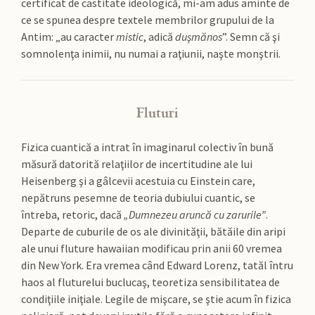
certificat de castitate ideologică, mi-am adus aminte de
ce se spunea despre textele membrilor grupului de la
Antim: „au caracter
mistic
, adică
duşmănos
”. Semn că şi
somnolenţa inimii, nu numai a raţiunii, naşte monştrii.
Fluturi
Fizica cuantică a intrat în imaginarul colectiv în bună
măsură datorită relaţiilor de incertitudine ale lui
Heisenberg şi a gâlcevii acestuia cu Einstein care,
nepătruns pesemne de teoria dubiului cuantic, se
întreba, retoric, dacă
„Dumnezeu aruncă cu zarurile”
.
Departe de cuburile de os ale divinităţii, bătăile din aripi
ale unui fluture hawaiian modificau prin anii 60 vremea
din New York. Era vremea când Edward Lorenz, tatăl întru
haos al fluturelui buclucaş, teoretiza sensibilitatea de
condiţiile iniţiale. Legile de mişcare, se ştie acum în fizica