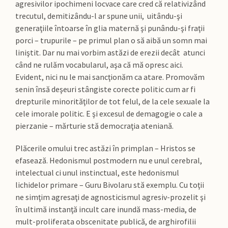
agresivilor ipochimeni locvace care cred că relativizând
trecutul, demitizându-l ar spune unii, uitându-şi
generaţiile întoarse în glia maternă şi punându-şi fraţii
porci – trupurile – pe primul plan o să aibă un somn mai
liniştit. Dar nu mai vorbim astăzi de erezii decât atunci
când ne rulăm vocabularul, aşa că mă opresc aici.
Evident, nici nu le mai sancţionăm ca atare. Promovăm
senin însă deşeuri stângiste corecte politic cum ar fi
drepturile minorităţilor de tot felul, de la cele sexuale la
cele imorale politic. E şi excesul de demagogie o cale a
pierzanie – mărturie stă democraţia ateniană.
Plăcerile omului trec astăzi în primplan – Hristos se
efasează. Hedonismul postmodern nu e unul cerebral,
intelectual ci unul instinctual, este hedonismul
lichidelor primare – Guru Bivolaru stă exemplu. Cu toţii
ne simţim agresaţi de agnosticismul agresiv-prozelit şi
în ultimă instanţă incult care inundă mass-media, de
mult-proliferata obscenitate publică, de arghirofilii