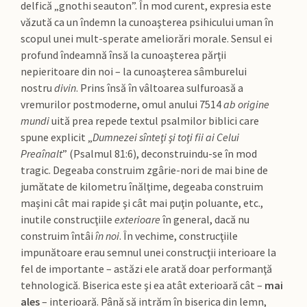
delfică „gnothi seauton”. În mod curent, expresia este
văzută ca un îndemn la cunoaşterea psihicului uman în
scopul unei mult-sperate ameliorări morale. Sensul ei
profund îndeamnă însă la cunoaşterea părţii
nepieritoare din noi – la cunoaşterea sâmburelui
nostru
divin
. Prins însă în vâltoarea sulfuroasă a
vremurilor postmoderne, omul anului 7514
ab origine
mundi
uită prea repede textul psalmilor biblici care
spune explicit „
Dumnezei sînteţi şi toţi fii ai Celui
Preaînalt
” (Psalmul 81:6), deconstruindu-se în mod
tragic. Degeaba construim zgârie-nori de mai bine de
jumătate de kilometru înălţime, degeaba construim
maşini cât mai rapide şi cât mai puţin poluante, etc.,
inutile construcţiile
exterioare
în general, dacă nu
construim întâi
în noi
. În vechime, construcţiile
impunătoare erau semnul unei construcţii interioare la
fel de importante – astăzi ele arată doar performanţă
tehnologică. Biserica este şi ea atât exterioară cât –
mai
ales
– interioară. Până să intrăm în biserica din lemn,