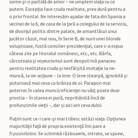
somn şi-o partidă de amor – ne umplem viaţa cu ce
putem. Excepţia face cruda realitate, prea dură pentru a
o privi frontal. Ne interesăm aşadar de fata din Spania a
vecinei de la 6, de casa de la ţară a colegului de la serviciu,
de divorţul politic dintre palate, de amantlâcul unui
jucător căzut, mai nou, în Serie B, de nurii unei blonde
voluptoase, fostă consilier prezidenţial, care s-a expus
câteva zile pe litoralul românesc, etc., etc. Bârfa,
cârcoteala şi voyeurismul sunt deopotrivă panaceu
pentru realitatea cruda şi nesfârşită invitaţie la ne-
muncă, la ne-acţiune – la
lene
. O lene stearpă, ignobilă şi
puturoasă mai ceva ca brânza de oi. Parapon mai
puternic în calea muncii/eficienţei nu văd; poate doar
prostia – în starea ei pură, neprihănită încă de
profunzimile vieţii –, dar şi aici am ceva dubii.
Puţini sunt ce-i care-şi mai trăiesc astăzi viaţa. Opţiunea
majorităţii faţă de propria existenţă îmi pare a
fi
pasivitatea
. Se schimbă războaiele, intrate, se spune,