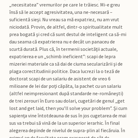
„necesitatea” vremurilor pe care le trăiesc. Mi-e greu
însă să le accept agresivitatea, una ne-necesară –
suficientă sieşi. Nu vreau sa mă expatriez, nu am vrut
niciodată. Provin, de altfel, dintr-o spiritualitate mult
prea bogată şi cred că sunt destul de inteligent ca să-mi
dau seama că expatrierea nu e decât un panaceu de
scurtă durată. Plus că, în termenii societăţii actuale,
expatrierea e un „schimb ineficient”: scapi de lepra
mizeriei materiale ca să dai de ciuma secularizării şi de
plaga corectitudinii politice. Daca lucrezi la o teză de
doctorat scapi de un salariu de asistent de vreo 6
milioane de lei dar poţi căpăta, la pachet cu un salariu
(altfel neimpresionant după standarde ne-româneşti)
de trei zerouri în Euro sau dolari, cugetări de genul „get
lost and get laid, then you’ll solve your problem”. Şi cum
sapienţa vine întotdeauna de sus în jos cugetarea de mai
sus va trebui să vină de la un superior ierarhic. În final
alegerea depinde de nivelul de supra-plin al fiecăruia. În
primul an de facultate eram exasperat de cât de