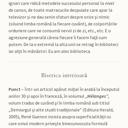
ignari care ridică metodele succesului personal la nivel
de canon, de toate matracucile despuiate care apar la
televizor şi ne dau senin sfaturi despre orice şi nimic
(siluind limba română la fiecare cuvânt), de colportările
orduriere care ne consumă nervii zi de zi, etc., etc. E o
agresiune generală căreia fiecare îi facem faţă cum
putem. De la o extremă la alta unii se retrag în biblioteci
iar alţii în mănăstiri. Eu am ales biblioteca.
Biserica interioară
Punct
– Într-un articol apărut iniţial în arabă la începutul
anilor 30 şi apoi în franceză, în volumul
„Mélanges”
,
volum tradus de curând şi în limba română sub titlul
„Demiurgul şi alte studii tradiţionale” (Editura Herald,
2005), René Guenon insista asupra superficialităţii cu
care omul modern priveşte binecunoscuta formulă