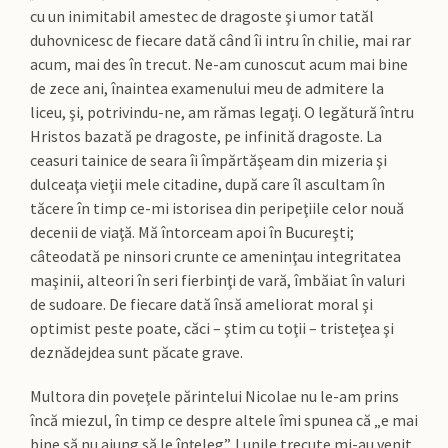
cu un inimitabil amestec de dragoste şi umor tatăl
duhovnicesc de fiecare dată când îi intru în chilie, mai rar
acum, mai des în trecut. Ne-am cunoscut acum mai bine
de zece ani, înaintea examenului meu de admitere la
liceu, şi, potrivindu-ne, am rămas legaţi. O legătură întru
Hristos bazată pe dragoste, pe infinită dragoste. La
ceasuri tainice de seara îi împărtăşeam din mizeria şi
dulceaţa vieţii mele citadine, după care îl ascultam în
tăcere în timp ce-mi istorisea din peripeţiile celor nouă
decenii de viaţă. Mă întorceam apoi în Bucureşti;
câteodată pe ninsori crunte ce ameninţau integritatea
maşinii, alteori în seri fierbinţi de vară, îmbăiat în valuri
de sudoare. De fiecare dată însă ameliorat moral şi
optimist peste poate, căci – ştim cu toţii – tristeţea şi
deznădejdea sunt păcate grave.
Multora din poveţele părintelui Nicolae nu le-am prins
încă miezul, în timp ce despre altele îmi spunea că „e mai
bine să nu ajung să le înţeleg”. Lunile trecute mi-au venit