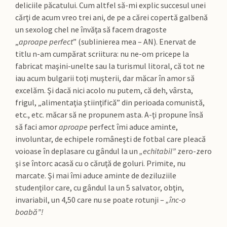
deliciile păcatului. Cum altfel să-mi explic succesul unei
cărţi de acum vreo trei ani, de pe a cărei copertă galbenă
un sexolog chel ne învăţa să facem dragoste
„
aproape
perfect
” (sublinierea mea – AN). Enervat de
titlu n-am cumpărat scriitura: nu ne-om pricepe la
fabricat maşini-unelte sau la turismul litoral, că tot ne
iau acum bulgarii toţi muşterii, dar măcar în amor să
excelăm. Şi dacă nici acolo nu putem, că deh, vârsta,
frigul, „alimentaţia ştiinţifică” din perioada comunistă,
etc., etc. măcar să ne propunem asta. A-ţi propune însă
să faci amor
aproape
perfect îmi aduce aminte,
involuntar, de echipele româneşti de fotbal care pleacă
voioase în deplasare cu gândul la un
„echitabil”
zero-zero
şi se întorc acasă cu o căruţă de goluri. Primite, nu
marcate. Şi mai îmi aduce aminte de deziluziile
studenţilor care, cu gândul la un 5 salvator, obţin,
invariabil, un 4,50 care nu se poate rotunji –
„înc-o
boabă”!