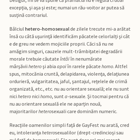
Desigur, mi se va spune că pramatia nu e regula ci doar
excepţia, şi aşa şi este; numai un rău-voitor ar putea să
susţină contrariul.
Bâlciul
hetero-homosexual
de zilele trecute mi-a arătat
însă cu câtă uşurinţă identificăm păcatele celorlalţi şi cât
e de greu ne vedem mojiciile proprii. Căci să nu ne
amăgim singuri, cauzele mult-trâmbiţatei degradării
morale trebuie căutate
întâi
în nenumărate
mârşăvii
hetero
şi abia
apoi
în rarele păcate
homo
. Altfel
spus, mitocănia cruntă, delapidarea, violenţa, delaţiunea
ordurieră, vulgaritatea, jaful, şantajul, reţelele de crimă
organizată, etc., etc. nu au orientare sexuală; ele nu sunt
nici
hetero
nici
homo
, sunt
a
-sexuale. Şi tocmai pentru că
nu au orientare sexuală ele ne aparţin nouă,
majoritarilor
hetero
sexuali care dominăm numeric.
Reacţiile oamenilor simpli faţă de GayFest nu arată, cred
eu, intoleranţa
hetero
sexualilor (drept-credincioşi sau