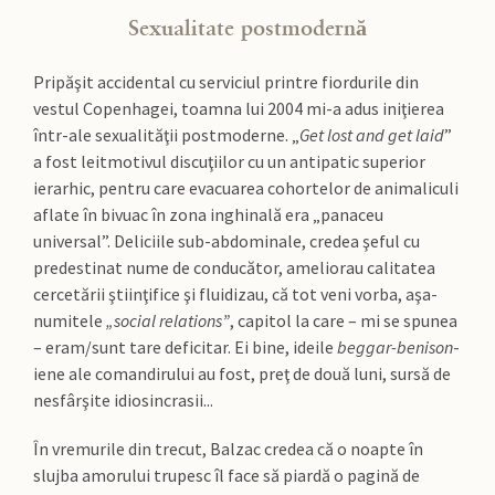
Sexualitate postmodernă
Pripăşit accidental cu serviciul printre fiordurile din
vestul Copenhagei, toamna lui 2004 mi-a adus iniţierea
într-ale sexualităţii postmoderne. „
Get lost and get laid
”
a fost leitmotivul discuţiilor cu un antipatic superior
ierarhic, pentru care evacuarea cohortelor de animaliculi
aflate în bivuac în zona inghinală era „panaceu
universal”. Deliciile sub-abdominale, credea şeful cu
predestinat nume de conducător, ameliorau calitatea
cercetării ştiinţifice şi fluidizau, că tot veni vorba, aşa-
numitele
„social relations”
, capitol la care – mi se spunea
– eram/sunt tare deficitar. Ei bine, ideile
beggar-benison
-
iene ale comandirului au fost, preţ de două luni, sursă de
nesfârşite idiosincrasii...
În vremurile din trecut, Balzac credea că o noapte în
slujba amorului trupesc îl face să piardă o pagină de