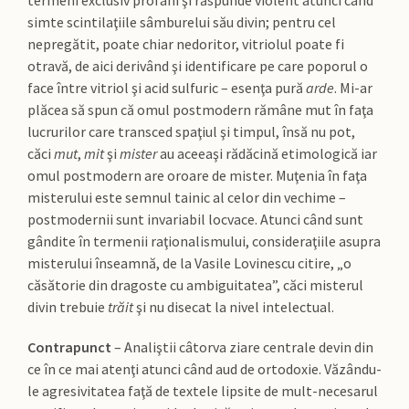
termeni exclusiv profani şi răspunde violent atunci când
simte scintilaţiile sâmburelui său divin; pentru cel
nepregătit, poate chiar nedoritor, vitriolul poate fi
otravă, de aici derivând şi identificare pe care poporul o
face între vitriol şi acid sulfuric – esenţa pură
arde
. Mi-ar
plăcea să spun că omul postmodern rămâne mut în faţa
lucrurilor care transced spaţiul şi timpul, însă nu pot,
căci
mut
,
mit
şi
mister
au aceeaşi rădăcină etimologică iar
omul postmodern are oroare de mister. Muţenia în faţa
misterului este semnul tainic al celor din vechime –
postmodernii sunt invariabil locvace. Atunci când sunt
gândite în termenii raţionalismului, consideraţiile asupra
misterului înseamnă, de la Vasile Lovinescu citire, „o
căsătorie din dragoste cu ambiguitatea”, căci misterul
divin trebuie
trăit
şi nu disecat la nivel intelectual.
Contrapunct
– Analiştii câtorva ziare centrale devin din
ce în ce mai atenţi atunci când aud de ortodoxie. Văzându-
le agresivitatea faţă de textele lipsite de mult-necesarul