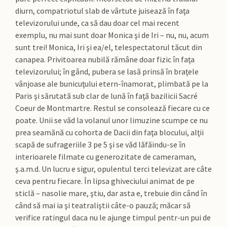
diurn, compatriotul slab de vârtute juisează în faţa
televizorului unde, ca să dau doar cel mai recent
exemplu, nu mai sunt doar Monica şi de Iri – nu, nu, acum
sunt trei! Monica, Iri şi ea/el, telespectatorul tăcut din
canapea. Privitoarea nubilă rămâne doar fizic în faţa
televizorului; în gând, pubera se lasă prinsă în braţele
vânjoase ale bunicuţului etern-înamorat, plimbată pe la
Paris şi sărutată sub clar de lună în faţă bazilicii Sacré
Coeur de Montmartre. Restul se consolează fiecare cu ce
poate. Unii se văd la volanul unor limuzine scumpe ce nu
prea seamănă cu cohorta de Dacii din faţa blocului, alţii
scapă de sufrageriile 3 pe 5 şi se văd lăfăindu-se în
interioarele filmate cu generozitate de cameraman,
ş.a.m.d. Un lucru e sigur, opulentul terci televizat are câte
ceva pentru fiecare. În lipsa ghiveciului animat de pe
sticlă – nasolie mare, ştiu, dar asta e, trebuie din când în
când să mai ia şi teatraliştii câte-o pauză; măcar să
verifice ratingul daca nu le ajunge timpul pentr-un pui de