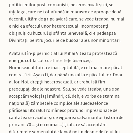
politicienilor post-comunişti, heterosexuali şi ei, se
înţelege, care ne tot afundă în marasm de aproape două
decenii, uităm de gripa aviară care, se vede treaba, nu mai
e nici ea efectul unor heterosexuali incompetenţi
obişnuiţi cu huzurul şi sfânta leneveală, ci e pedeapsa
Divinităţii pentru jocurile de budoar ale unor minoritari.
Avatarul în-pipernicit al lui Mihai Viteazu protestează
energic cot la cot cu sfinte feţe bisericeşti.
Homosexualitatea e inacceptabilă, e cel mai mare păcat
contra-firii. Aşa o fi, dar până una alta e păcatul lor. Doar
al lor. Noi, drepţii heterosexuali, ar trebui să fim
preocupaţi de ale noastre. Sau, se vede treaba, una e sa
acceptăm voioşi (şi mândri, că, deh, e vorba de stamina
naţională) zâmbetele complice ale suedezelor ce
părăseau litoralul românesc profund impresionate de
calitatea serviciilor şi de vigoarea salvamarilor (istorii de
prin anii 70 ... şi nu numai ...) şi alta e să acceptăm
diferenţele semenului de lângă noi, pidosnic de felul lui.