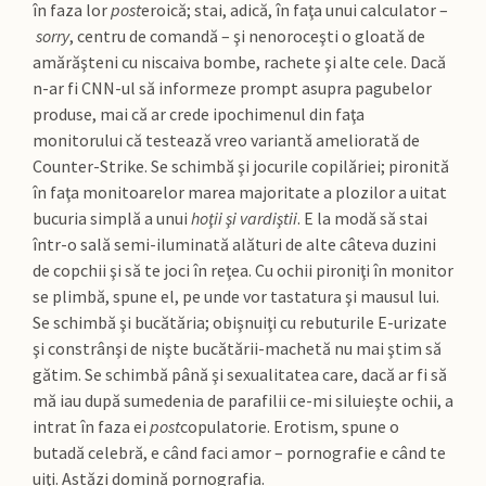
în faza lor
post
eroică; stai, adică, în faţa unui calculator –
sorry
, centru de comandă – şi nenoroceşti o gloată de
amărăşteni cu niscaiva bombe, rachete şi alte cele. Dacă
n-ar fi CNN-ul să informeze prompt asupra pagubelor
produse, mai că ar crede ipochimenul din faţa
monitorului că testează vreo variantă ameliorată de
Counter-Strike. Se schimbă şi jocurile copilăriei; pironită
în faţa monitoarelor marea majoritate a plozilor a uitat
bucuria simplă a unui
hoţii şi vardiştii
. E la modă să stai
într-o sală semi-iluminată alături de alte câteva duzini
de copchii şi să te joci în reţea. Cu ochii pironiţi în monitor
se plimbă, spune el, pe unde vor tastatura şi mausul lui.
Se schimbă şi bucătăria; obişnuiţi cu rebuturile E-urizate
şi constrânşi de nişte bucătării-machetă nu mai ştim să
gătim. Se schimbă până şi sexualitatea care, dacă ar fi să
mă iau după sumedenia de parafilii ce-mi siluieşte ochii, a
intrat în faza ei
post
copulatorie. Erotism, spune o
butadă celebră, e când faci amor – pornografie e când te
uiţi. Astăzi domină pornografia.