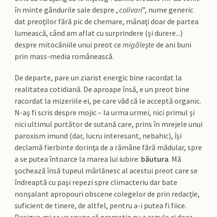
în minte gândurile sale despre
„colivari
”, nume generic
dat preoţilor fără pic de chemare, mânaţi doar de partea
lumească, când am aflat cu surprindere (şi durere...)
despre mitocăniile unui preot ce
migăleşte
de ani buni
prin mass-media românească.
De departe, pare un ziarist energic bine racordat la
realitatea cotidiană. De aproape însă, e un preot bine
racordat la mizeriile ei, pe care văd că le acceptă organic.
N-aş fi scris despre mojic – la urma urmei, nici primul şi
nici ultimul purtător de sutană care, prins în mrejele unui
paroxism imund (dar, lucru interesant, nebahic), îşi
declamă fierbinte dorinţa de a rămâne fără mădular, spre
a se putea întoarce la marea lui iubire:
băutura
. Mă
şochează însă tupeul mârlănesc al acestui preot care se
îndreaptă cu paşi repezi spre climacteriu dar bate
nonşalant apropouri obscene colegelor de prin redacţie,
suficient de tinere, de altfel, pentru a-i putea fi fiice.