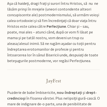
Aşa că haideţi, dragi fraţi şi surori întru Hristos, să nu ne
lăsăm prinşi în mrejele (uneori contondente alteori
concupiscente ale) postmodernismului, să urmăm voioşi
calea ortodoxiei şi să fim încredinţaţi că doar viaţa întru
Hristos este calea către
Perfecţiune
. Chiar şi – sau,
poate, mai ales – atunci când, după ce vom fi lăsat pe
mama şi pe tatăl nostru, vom deveni un trup cu
aleasa/alesul inimii. Să ne rugăm aşadar cu toţii pentru
îndreptarea erotomanilor de profesie şi pentru
întoarcerea lor în sânul Bisericii unde, despuiaţi de toate
beteşugurile postmoderne, vor regăsi Perfecţiunea.
JayFest
Puzderie de babe îmbisericite,
nou-îndreptaţi
şi
drept-
credincioşi
în floarea vârstei. Plus nelipsiţii gură-cască. O
mare de indignare de-o parte, una de penibilitate de