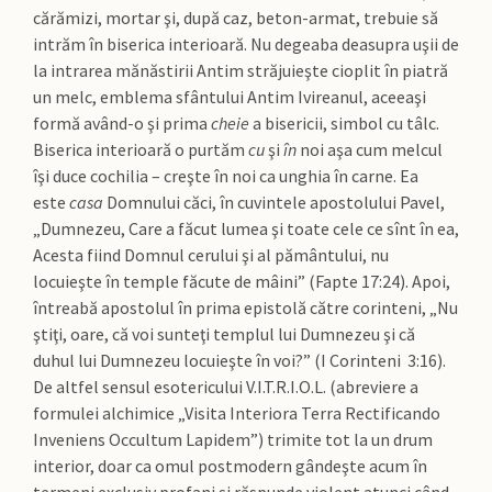
cărămizi, mortar şi, după caz, beton-armat, trebuie să
intrăm în biserica interioară. Nu degeaba deasupra uşii de
la intrarea mănăstirii Antim străjuieşte cioplit în piatră
un melc, emblema sfântului Antim Ivireanul, aceeaşi
formă având-o şi prima
cheie
a bisericii, simbol cu tâlc.
Biserica interioară o purtăm
cu
şi
în
noi aşa cum melcul
îşi duce cochilia – creşte în noi ca unghia în carne. Ea
este
casa
Domnului căci, în cuvintele apostolului Pavel,
„Dumnezeu, Care a făcut lumea şi toate cele ce sînt în ea,
Acesta fiind Domnul cerului şi al pământului, nu
locuieşte în temple făcute de mâini” (Fapte 17:24). Apoi,
întreabă apostolul în prima epistolă către corinteni, „Nu
ştiţi, oare, că voi sunteţi templul lui Dumnezeu şi că
duhul lui Dumnezeu locuieşte în voi?” (I Corinteni 3:16).
De altfel sensul esotericului V.I.T.R.I.O.L. (abreviere a
formulei alchimice „Visita Interiora Terra Rectificando
Inveniens Occultum Lapidem”) trimite tot la un drum
interior, doar ca omul postmodern gândeşte acum în