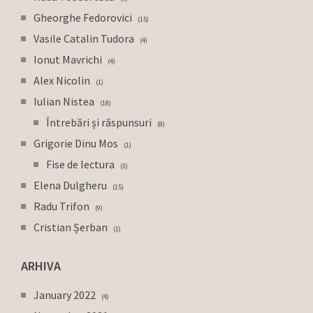
Gheorghe Fedorovici
15
Vasile Catalin Tudora
4
Ionut Mavrichi
4
Alex Nicolin
1
Iulian Nistea
18
Întrebări și răspunsuri
8
Grigorie Dinu Mos
1
Fise de lectura
3
Elena Dulgheru
15
Radu Trifon
9
Cristian Șerban
1
ARHIVA
January 2022
4