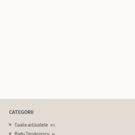
CATEGORII
Toate articolele
87
Radu Teodorescu
6