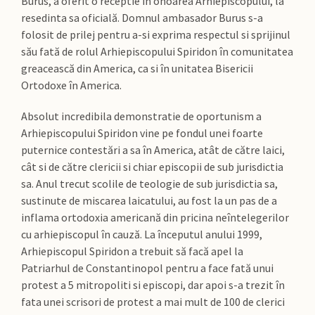
Burus, a oferit o receptie în onoarea Arhiepiscopului, la
resedinta sa oficială. Domnul ambasador Burus s-a
folosit de prilej pentru a-si exprima respectul si sprijinul
său fată de rolul Arhiepiscopului Spiridon în comunitatea
greacească din America, ca si în unitatea Bisericii
Ortodoxe în America.
Absolut incredibila demonstratie de oportunism a
Arhiepiscopului Spiridon vine pe fondul unei foarte
puternice contestări a sa în America, atât de către laici,
cât si de către clericii si chiar episcopii de sub jurisdictia
sa. Anul trecut scolile de teologie de sub jurisdictia sa,
sustinute de miscarea laicatului, au fost la un pas de a
inflama ortodoxia americană din pricina neîntelegerilor
cu arhiepiscopul în cauză. La începutul anului 1999,
Arhiepiscopul Spiridon a trebuit să facă apel la
Patriarhul de Constantinopol pentru a face fată unui
protest a 5 mitropoliti si episcopi, dar apoi s-a trezit în
fata unei scrisori de protest a mai mult de 100 de clerici