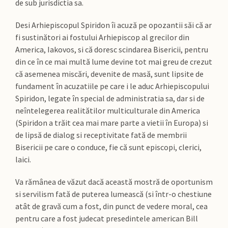
de sub jurisdictia sa.
Desi Arhiepiscopul Spiridon îi acuză pe opozantii săi că ar
fi sustinători ai fostului Arhiepiscop al grecilor din
America, Iakovos, si că doresc scindarea Bisericii, pentru
din ce în ce mai multă lume devine tot mai greu de crezut
că asemenea miscări, devenite de masă, sunt lipsite de
fundament în acuzatiile pe care i le aduc Arhiepiscopului
Spiridon, legate în special de administratia sa, dar si de
neîntelegerea realitătilor multiculturale din America
(Spiridon a trăit cea mai mare parte a vietii în Europa) si
de lipsă de dialog si receptivitate fată de membrii
Bisericii pe care o conduce, fie că sunt episcopi, clerici,
laici.
Va rămânea de văzut dacă această mostră de oportunism
si servilism fată de puterea lumească (si într-o chestiune
atât de gravă cum a fost, din punct de vedere moral, cea
pentru care a fost judecat presedintele american Bill