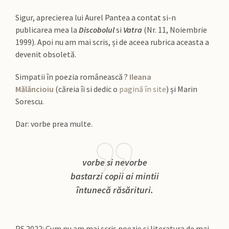
Sigur, aprecierea lui Aurel Pantea a contat si-n
publicarea mea la
Discobolul
si
Vatra
(Nr. 11, Noiembrie
1999). Apoi nu am mai scris, și de aceea rubrica aceasta a
devenit obsoletă.
Simpatii în poezia românească ?
Ileana
Mălăncioiu
(căreia îi si dedic o
pagină în site
) și Marin
Sorescu.
Dar: vorbe prea multe.
vorbe si nevorbe
bastarzi copii ai mintii
întunecă răsărituri
.
PS 2022: Cum nu am mai scris poezie si literatura de mai