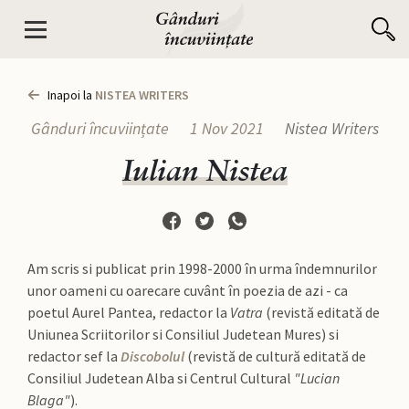
Inapoi la
NISTEA WRITERS
Gânduri încuviințate
1 Nov 2021
Nistea Writers
Iulian Nistea
Am scris si publicat prin 1998-2000 în urma îndemnurilor
unor oameni cu oarecare cuvânt în poezia de azi - ca
poetul Aurel Pantea, redactor la
Vatra
(revistă editată de
Uniunea Scriitorilor si Consiliul Judetean Mures) si
redactor sef la
Discobolul
(revistă de cultură editată de
Consiliul Judetean Alba si Centrul Cultural
"Lucian
Blaga"
).