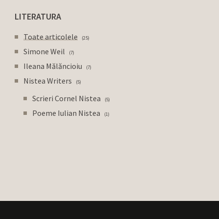
LITERATURA
Toate articolele
25
Simone Weil
7
Ileana Mălăncioiu
7
Nistea Writers
5
Scrieri Cornel Nistea
5
Poeme Iulian Nistea
1