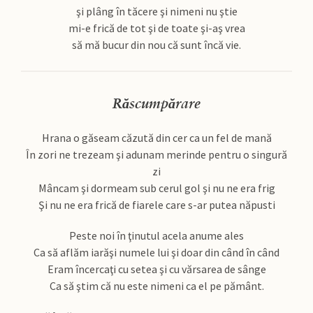
şi plâng în tăcere şi nimeni nu ştie
mi-e frică de tot şi de toate şi-aş vrea
să mă bucur din nou că sunt încă vie.
Răscumpărare
Hrana o găseam căzută din cer ca un fel de mană
În zori ne trezeam şi adunam merinde pentru o singură
zi
Mâncam şi dormeam sub cerul gol şi nu ne era frig
Şi nu ne era frică de fiarele care s-ar putea năpusti
Peste noi în ţinutul acela anume ales
Ca să aflăm iarăşi numele lui şi doar din când în când
Eram încercaţi cu setea şi cu vărsarea de sânge
Ca să ştim că nu este nimeni ca el pe pământ.