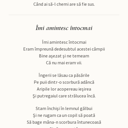
Când ai să-l chemi are să fie sus.
Îmi amintesc întocmai
Îmi amintesc întocmai
Eram împreună dedesubtul acestei câmpii
Bine aşezat şi ne temeam
Că nu mai eram vii.
Îngerii se lăsau ca păsările
Pe puii dintr-o scorbură adâncă
Aripile lor acopereau ieşirea
Şi putregaiul care strălucea încă.
Stam închişi în lemnul gălbui
Şi ne rugam ca un copil să poată
Să bage mâna-n scorbura întunecoasă