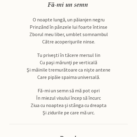
Fă-mi un semn
O noapte lungă, un păianjen negru
Prinzând în pânzele lui foarte întinse
Zborul meu liber, umblet somnambul
Către acoperişurile ninse.
Tu priveşti în tăcere mersul lin
Cu paşi mărunţi pe verticală
Şi mâinile tremurătoare ca nişte antene
Care pipăie spaima universală.
Fă-mi un semn să mă pot opri
În miezul visului încep să încurc
Ziua cu noaptea şi stânga cu dreapta
Şi zidurile pe care mă urc.