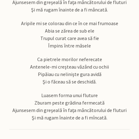
Ajunsesem din greşeală în faţa mâncătorului de fluturi
Şi mă rugam înainte de a fi mâncată.
Aripile mi se colorau din ce în ce mai frumoase
Abia se zărea de sub ele
Trupul curat care avea să fie
Împins între măsele
Ca pietrele morilor neferecate
Antenele-mi creşteau văzând cu ochii
Pipăiau cu nelinişte gura avidă
Şi o făceau să se deschidă.
Luasem forma unui fluture
Zburam peste grădina fermecată
Ajunsesem din greşeală în faţa mâncătorului de fluturi
Şi mă rugam înainte de a fi mîncată.