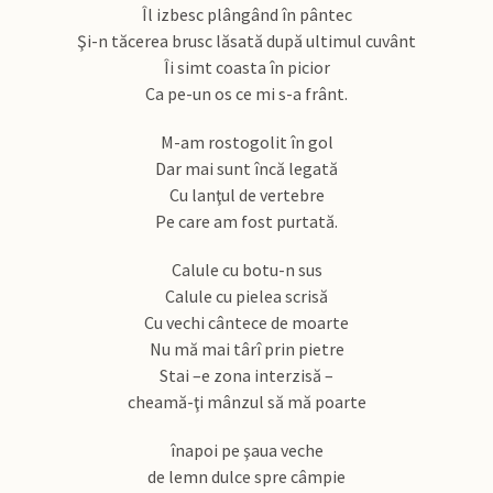
Îl izbesc plângând în pântec
Şi-n tăcerea brusc lăsată după ultimul cuvânt
Îi simt coasta în picior
Ca pe-un os ce mi s-a frânt.
M-am rostogolit în gol
Dar mai sunt încă legată
Cu lanţul de vertebre
Pe care am fost purtată.
Calule cu botu-n sus
Calule cu pielea scrisă
Cu vechi cântece de moarte
Nu mă mai târî prin pietre
Stai –e zona interzisă –
cheamă-ţi mânzul să mă poarte
înapoi pe şaua veche
de lemn dulce spre câmpie