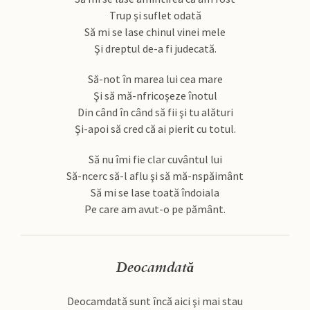
Trup şi suflet odată
Să mi se lase chinul vinei mele
Şi dreptul de-a fi judecată.
Să-not în marea lui cea mare
Şi să mă-nfricoşeze înotul
Din când în când să fii şi tu alături
Şi-apoi să cred că ai pierit cu totul.
Să nu îmi fie clar cuvântul lui
Să-ncerc să-l aflu şi să mă-nspăimânt
Să mi se lase toată îndoiala
Pe care am avut-o pe pământ.
Deocamdată
Deocamdată sunt încă aici şi mai stau