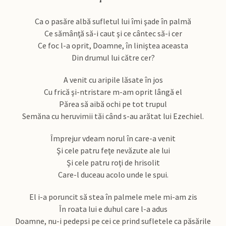
Ca o pasăre albă sufletul lui îmi şade în palmă
Ce sămânţă să-i caut şi ce cântec să-i cer
Ce foc l-a oprit, Doamne, în liniştea aceasta
Din drumul lui către cer?
A venit cu aripile lăsate în jos
Cu frică şi-ntristare m-am oprit lângă el
Părea să aibă ochi pe tot trupul
Semăna cu heruvimii tăi când s-au arătat lui Ezechiel.
Împrejur vdeam norul în care-a venit
Şi cele patru feţe nevăzute ale lui
Şi cele patru roţi de hrisolit
Care-l duceau acolo unde le spui.
El i-a poruncit să stea în palmele mele mi-am zis
În roata lui e duhul care l-a adus
Doamne, nu-i pedepsi pe cei ce prind sufletele ca păsările