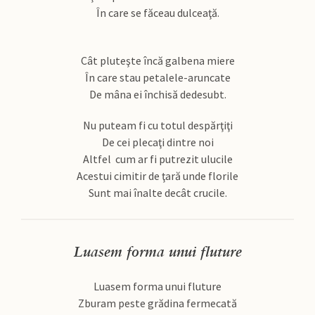
În care se făceau dulceaţă.
Cât pluteşte încă galbena miere
În care stau petalele-aruncate
De mâna ei închisă dedesubt.
Nu puteam fi cu totul despărţiţi
De cei plecaţi dintre noi
Altfel cum ar fi putrezit ulucile
Acestui cimitir de ţară unde florile
Sunt mai înalte decât crucile.
Luasem forma unui fluture
Luasem forma unui fluture
Zburam peste grădina fermecată