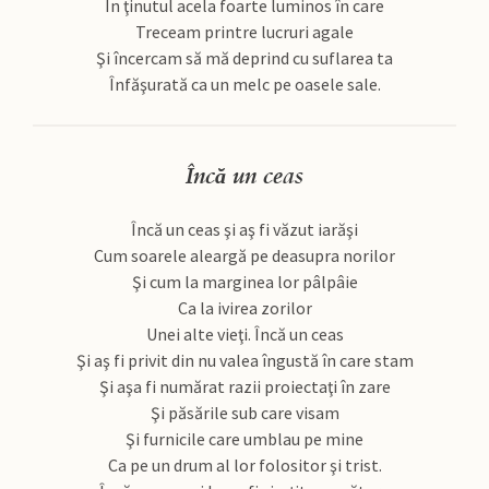
În ţinutul acela foarte luminos în care
Treceam printre lucruri agale
Şi încercam să mă deprind cu suflarea ta
Înfăşurată ca un melc pe oasele sale.
Încă un ceas
Încă un ceas şi aş fi văzut iarăşi
Cum soarele aleargă pe deasupra norilor
Şi cum la marginea lor pâlpâie
Ca la ivirea zorilor
Unei alte vieţi. Încă un ceas
Şi aş fi privit din nu valea îngustă în care stam
Şi aşa fi numărat razii proiectaţi în zare
Şi păsările sub care visam
Şi furnicile care umblau pe mine
Ca pe un drum al lor folositor şi trist.