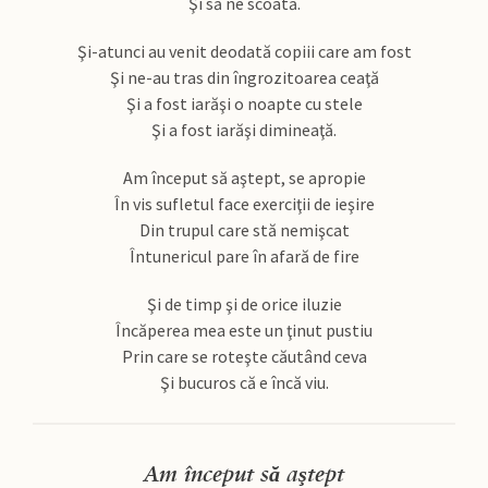
Şi să ne scoată.
Şi-atunci au venit deodată copiii care am fost
Şi ne-au tras din îngrozitoarea ceaţă
Şi a fost iarăşi o noapte cu stele
Şi a fost iarăşi dimineaţă.
Am început să aştept, se apropie
În vis sufletul face exerciţii de ieşire
Din trupul care stă nemişcat
Întunericul pare în afară de fire
Şi de timp şi de orice iluzie
Încăperea mea este un ţinut pustiu
Prin care se roteşte căutând ceva
Şi bucuros că e încă viu.
Am început să aştept