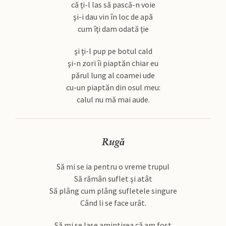
că ţi-l las să pască-n voie
şi-i dau vin în loc de apă
cum îţi dam odată ţie
şi ţi-l pup pe botul cald
şi-n zori îi piaptăn chiar eu
părul lung al coamei ude
cu-un piaptăn din osul meu:
calul nu mă mai aude.
Rugă
Să mi se ia pentru o vreme trupul
Să rămân suflet şi atât
Să plâng cum plâng sufletele singure
Când li se face urât.
Să mi se lase amintirea că am fost