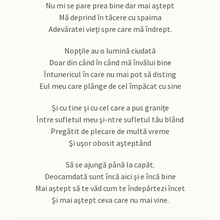
Nu mi se pare prea bine dar mai aştept
Mă deprind în tăcere cu spaima
Adevăratei vieţi spre care mă îndrept.
Nopţile au o lumină ciudată
Doar din când în când mă învălui bine
Întunericul în care nu mai pot să disting
Eul meu care plânge de cel împăcat cu sine
Şi cu tine şi cu cel care a pus graniţe
Între sufletul meu şi-ntre sufletul tău blând
Pregătit de plecare de multă vreme
Şi uşor obosit aşteptând
Să se ajungă până la capăt.
Deocamdată sunt încă aici şi e încă bine
Mai aştept să te văd cum te îndepărtezi încet
Şi mai aştept ceva care nu mai vine.