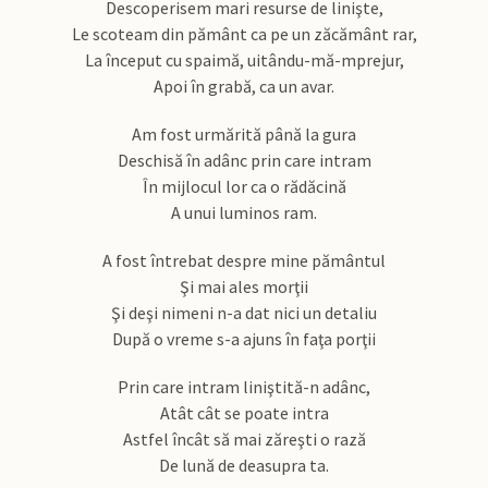
Descoperisem mari resurse de linişte,
Le scoteam din pământ ca pe un zăcământ rar,
La început cu spaimă, uitându-mă-mprejur,
Apoi în grabă, ca un avar.
Am fost urmărită până la gura
Deschisă în adânc prin care intram
În mijlocul lor ca o rădăcină
A unui luminos ram.
A fost întrebat despre mine pământul
Şi mai ales morţii
Şi deşi nimeni n-a dat nici un detaliu
După o vreme s-a ajuns în faţa porţii
Prin care intram liniştită-n adânc,
Atât cât se poate intra
Astfel încât să mai zăreşti o rază
De lună de deasupra ta.