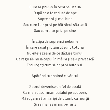
Cum ar privi-o în ochi pe Ofelia
După ce a fost dusă de ape
Şapte ani şi mai bine
Sau cum l-ar privi pe bătrânul său tată
Sau cum s-ar privi pe sine
În clipa de supremă nebunie
În care râsul şi plânsul sunt totuna.
Nu-nţelegeam de ce dăduse tonul.
Ca regii să-mi ia capul în mâini şi să-l privească
Înduioşaţi cum şi-ar privi bufonul.
Apărând cu spaimă cuvântul
Zborul devenise un fel de boală
Ca mersul somnambulului pe acoperiş
Mă rugam să am aripi de plumb ca morţii
Şi să mă las în jos pe furiş