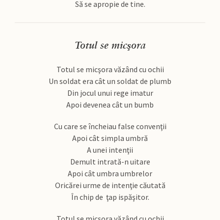
Să se apropie de tine.
Totul se micşora
Totul se micşora văzând cu ochii
Un soldat era cât un soldat de plumb
Din jocul unui rege imatur
Apoi devenea cât un bumb
Cu care se încheiau false convenţii
Apoi cât simpla umbră
A unei intenţii
Demult intrată-n uitare
Apoi cât umbra umbrelor
Oricărei urme de intenţie căutată
În chip de ţap ispăşitor.
Totul se micşora văzând cu ochii