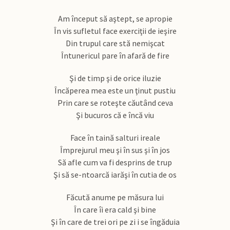
Am început să aştept, se apropie
În vis sufletul face exerciţii de ieşire
Din trupul care stă nemişcat
Întunericul pare în afară de fire
Şi de timp şi de orice iluzie
Încăperea mea este un ţinut pustiu
Prin care se roteşte căutând ceva
Şi bucuros că e încă viu
Face în taină salturi ireale
Împrejurul meu şi în sus şi în jos
Să afle cum va fi desprins de trup
Şi să se-ntoarcă iarăşi în cutia de os
Făcută anume pe măsura lui
În care îi era cald şi bine
Şi în care de trei ori pe zi i se îngăduia