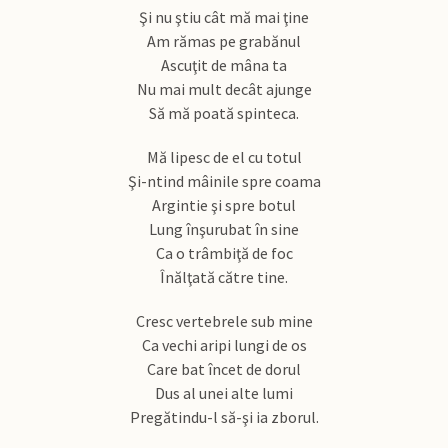
Şi nu ştiu cât mă mai ţine
Am rămas pe grabănul
Ascuţit de mâna ta
Nu mai mult decât ajunge
Să mă poată spinteca.
Mă lipesc de el cu totul
Şi-ntind mâinile spre coama
Argintie şi spre botul
Lung înşurubat în sine
Ca o trâmbiţă de foc
Înălţată către tine.
Cresc vertebrele sub mine
Ca vechi aripi lungi de os
Care bat încet de dorul
Dus al unei alte lumi
Pregătindu-l să-şi ia zborul.