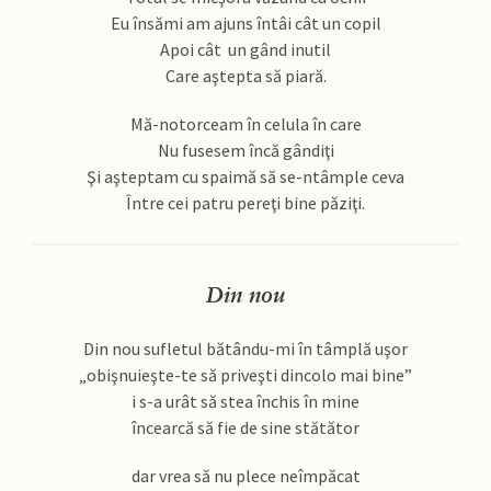
Eu însămi am ajuns întâi cât un copil
Apoi cât un gând inutil
Care aştepta să piară.
Mă-notorceam în celula în care
Nu fusesem încă gândiţi
Şi aşteptam cu spaimă să se-ntâmple ceva
Între cei patru pereţi bine păziţi.
Din nou
Din nou sufletul bătându-mi în tâmplă uşor
„obişnuieşte-te să priveşti dincolo mai bine”
i s-a urât să stea închis în mine
încearcă să fie de sine stătător
dar vrea să nu plece neîmpăcat