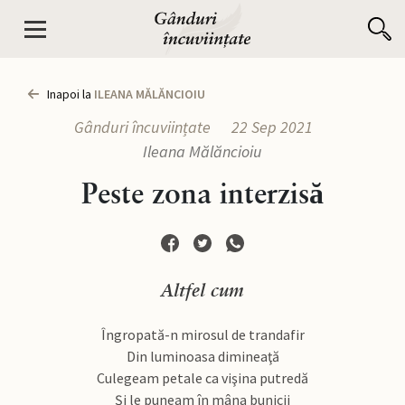
Inapoi la
ILEANA MĂLĂNCIOIU
Gânduri încuviințate
22 Sep 2021
Ileana Mălăncioiu
Peste zona interzisă
Altfel cum
Îngropată-n mirosul de trandafir
Din luminoasa dimineaţă
Culegeam petale ca vişina putredă
Şi le puneam în mâna bunicii