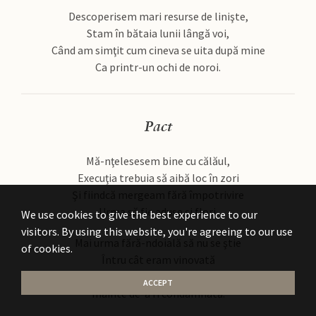
Descoperisem mari resurse de linişte,
Stam în bătaia lunii lângă voi,
Când am simţit cum cineva se uita după mine
Ca printr-un ochi de noroi.
Pact
Mă-nţelesesem bine cu călăul,
Execuţia trebuia să aibă loc în zori
Şi fiindcă mergeam fără împotrivire
Urma să fie aduse şi flori.
We use cookies to give the best experience to our
visitors. By using this website, you're agreeing to our use
Mai urma fără-ndoială să nu se ştie
of cookies.
Întru cât eram vinovată
Fiindcă fusesem de acord să mor
ACCEPT
Înainte de-a fi condamnată.