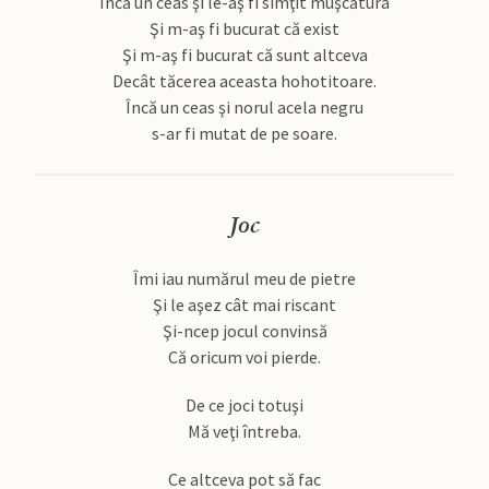
Încă un ceas şi le-aş fi simţit muşcătura
Şi m-aş fi bucurat că exist
Şi m-aş fi bucurat că sunt altceva
Decât tăcerea aceasta hohotitoare.
Încă un ceas şi norul acela negru
s-ar fi mutat de pe soare.
Joc
Îmi iau numărul meu de pietre
Şi le aşez cât mai riscant
Şi-ncep jocul convinsă
Că oricum voi pierde.
De ce joci totuşi
Mă veţi întreba.
Ce altceva pot să fac