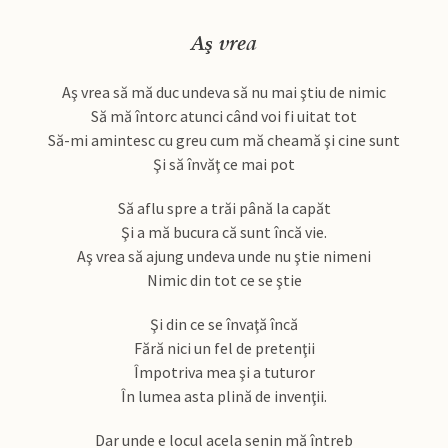
Aş vrea
Aş vrea să mă duc undeva să nu mai ştiu de nimic
Să mă întorc atunci când voi fi uitat tot
Să-mi amintesc cu greu cum mă cheamă şi cine sunt
Şi să învăţ ce mai pot
Să aflu spre a trăi până la capăt
Şi a mă bucura că sunt încă vie.
Aş vrea să ajung undeva unde nu ştie nimeni
Nimic din tot ce se ştie
Şi din ce se învaţă încă
Fără nici un fel de pretenţii
Împotriva mea şi a tuturor
În lumea asta plină de invenţii.
Dar unde e locul acela senin mă întreb