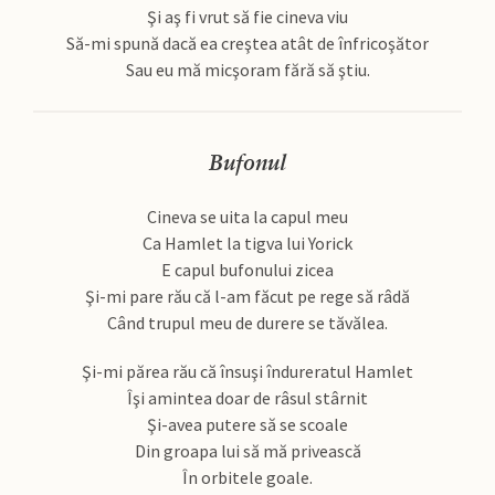
Şi aş fi vrut să fie cineva viu
Să-mi spună dacă ea creştea atât de înfricoşător
Sau eu mă micşoram fără să ştiu.
Bufonul
Cineva se uita la capul meu
Ca Hamlet la tigva lui Yorick
E capul bufonului zicea
Şi-mi pare rău că l-am făcut pe rege să râdă
Când trupul meu de durere se tăvălea.
Şi-mi părea rău că însuşi îndureratul Hamlet
Îşi amintea doar de râsul stârnit
Şi-avea putere să se scoale
Din groapa lui să mă privească
În orbitele goale.