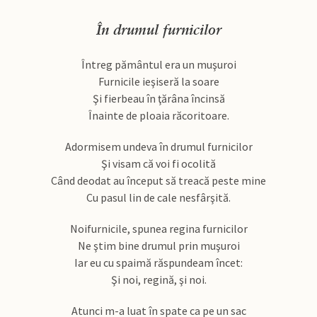
În drumul furnicilor
Întreg pământul era un muşuroi
Furnicile ieşiseră la soare
Şi fierbeau în ţărâna încinsă
Înainte de ploaia răcoritoare.
Adormisem undeva în drumul furnicilor
Şi visam că voi fi ocolită
Când deodat au început să treacă peste mine
Cu pasul lin de cale nesfârşită.
Noifurnicile, spunea regina furnicilor
Ne ştim bine drumul prin muşuroi
Iar eu cu spaimă răspundeam încet:
Şi noi, regină, şi noi.
Atunci m-a luat în spate ca pe un sac