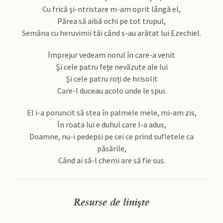
Cu frică şi-ntristare m-am oprit lângă el,
Părea să aibă ochi pe tot trupul,
Semăna cu heruvimii tăi când s-au arătat lui Ezechiel.
Împrejur vedeam norul în care-a venit
Şi cele patru feţe nevăzute ale lui
Şi cele patru roţi de hrisolit
Care-l duceau acolo unde le spui.
El i-a poruncit să stea în palmele mele, mi-am zis,
În roata lui e duhul care l-a adus,
Doamne, nu-i pedepsi pe cei ce prind sufletele ca
păsările,
Când ai să-l chemi are să fie sus.
Resurse de linişte