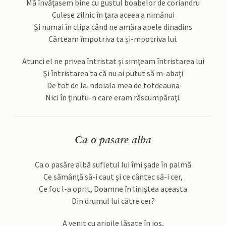
Mă învăţasem bine cu gustul boabelor de coriandru
Culese zilnic în ţara aceea a nimănui
Şi numai în clipa când ne amăra apele dinadins
Cârteam împotriva ta şi-mpotriva lui.
Atunci el ne privea întristat şi simţeam întristarea lui
Şi întristarea ta că nu ai putut să m-abaţi
De tot de la-ndoiala mea de totdeauna
Nici în ţinutu-n care eram răscumpăraţi.
Ca o pasare alba
Ca o pasăre albă sufletul lui îmi şade în palmă
Ce sămânţă să-i caut şi ce cântec să-i cer,
Ce foc l-a oprit, Doamne în liniştea aceasta
Din drumul lui către cer?
A venit cu aripile lăsate în jos,