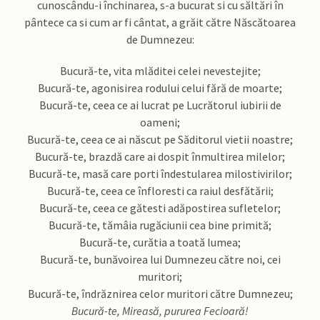
cunoscându-i închinarea, s-a bucurat si cu săltări în
pântece ca si cum ar fi cântat, a grăit către Născătoarea
de Dumnezeu:
Bucură-te, vita mlăditei celei nevestejite;
Bucură-te, agonisirea rodului celui fără de moarte;
Bucură-te, ceea ce ai lucrat pe Lucrătorul iubirii de
oameni;
Bucură-te, ceea ce ai născut pe Săditorul vietii noastre;
Bucură-te, brazdă care ai dospit înmultirea milelor;
Bucură-te, masă care porti îndestularea milostivirilor;
Bucură-te, ceea ce înfloresti ca raiul desfătării;
Bucură-te, ceea ce gătesti adăpostirea sufletelor;
Bucură-te, tămâia rugăciunii cea bine primită;
Bucură-te, curătia a toată lumea;
Bucură-te, bunăvoirea lui Dumnezeu către noi, cei
muritori;
Bucură-te, îndrăznirea celor muritori către Dumnezeu;
Bucură-te, Mireasă, pururea Fecioară!