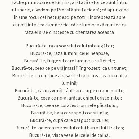
Făclie primitoare de lumină, arătată celor ce sunt întru
întuneric, o vedem pe Preasfânta Fecioară; că aprinzând
în sine focul cel netrupesc, pe toti îi îndreptează spre
cunostinta cea dumnezeiască ce luminează mintea cu
raza ei si se cinsteste cu chemarea aceasta:
Bucură-te, raza soarelui celui întelegător;
Bucură-te, raza luminii celei neapuse,
Bucură-te, fulgerul care luminezi sufletele;
Bucură-te, ceea ce pe vrăjmasi îi îngrozesti ca un tunet;
Bucură-te, că din tine a răsărit strălucirea cea cu multă
lumină;
Bucură-te, că ai izvorât râul care curge cu ape multe;
Bucură-te, ceea ce ne-ai arătat chipul cristelnitei;
Bucură-te, ceea ce curătesti urmele păcatului;
Bucură-te, baia care speli constiinta;
Bucură-te, cupă care dai gust bucuriei;
Bucură-te, adierea mirosului celui bun al lui Hristos;
Bucură-te, viata veseliei celei de taină,