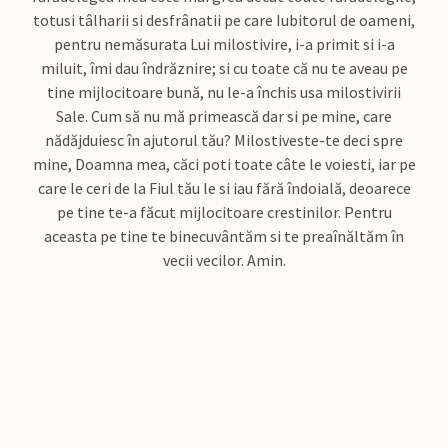
totusi tâlharii si desfrânatii pe care Iubitorul de oameni,
pentru nemăsurata Lui milostivire, i-a primit si i-a
miluit, îmi dau îndrăznire; si cu toate că nu te aveau pe
tine mijlocitoare bună, nu le-a închis usa milostivirii
Sale. Cum să nu mă primească dar si pe mine, care
nădăjduiesc în ajutorul tău? Milostiveste-te deci spre
mine, Doamna mea, căci poti toate câte le voiesti, iar pe
care le ceri de la Fiul tău le si iau fără îndoială, deoarece
pe tine te-a făcut mijlocitoare crestinilor. Pentru
aceasta pe tine te binecuvântăm si te preaînăltăm în
vecii vecilor. Amin.