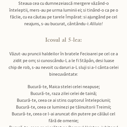
Steaua cea cu dumnezeiască mergere văzând-o
înteleptii, mers-au pe urma luminii ei; si tinând-o ca pe o
făclie, cu ea căutau pe tarele Împărat: si ajungând pe cel
neajuns, s-au bucurat, cântându-i:
Aliluia!
Icosul al 5-lea:
Văzut-au pruncii haldeilor în bratele Fecioarei pe cel ce a
zidit pe om; si cunoscându-L a le fi Stăpân, desi luase
chip de rob, s-au nevoit cu daruri a-L sluji si a-I cânta celei
binecuvântate:
Bucură-te, Maica stelei celei neapuse;
Bucură-te, raza zilei celei de taină;
Bucură-te, ceea ce ai stins cuptorul întelepciunii;
Bucură-te, ceea ce luminezi pe tăinuitorii Treimii;
Bucură-te, ceea ce l-ai aruncat din putere pe călăul cel
fără de omenie;