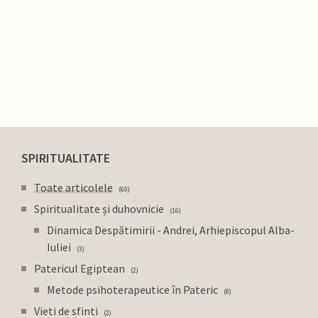
SPIRITUALITATE
Toate articolele
60
Spiritualitate și duhovnicie
16
Dinamica Despătimirii - Andrei, Arhiepiscopul Alba-
Iuliei
3
Patericul Egiptean
2
Metode psihoterapeutice în Pateric
8
Vieti de sfinti
2