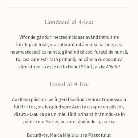
Condacul al 4-lea:
Vifor de gânduri necredincioase având întru sine
înteleptul Iosif, s-a tulburat uitându-se la tine, cea
neamestecată cu nunta, gândind că esti furată de nuntă,
tu, cea care esti fără prihană; iar când a cunoscut că
zămislirea ta este de la Duhul Sfânt, a zis:
Aliluia!
Icosul al 4-lea:
Auzit-au păstorii pe îngeri lăudând venirea trupească a
lui Hristos, si alergând spre Acesta ca spre un păstor,
văzutu-L-au ca pe un miel fără prihană hrănindu-se în
pântecele Mariei, pe care lăudându-o, au zis:
Bucură-te, Maica Mielului si a Păstorului;