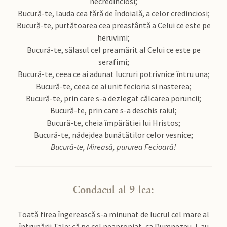
necredinciosi;
Bucură-te, lauda cea fără de îndoială, a celor credinciosi;
Bucură-te, purtătoarea cea preasfântă a Celui ce este pe
heruvimi;
Bucură-te, sălasul cel preamărit al Celui ce este pe
serafimi;
Bucură-te, ceea ce ai adunat lucruri potrivnice întru una;
Bucură-te, ceea ce ai unit fecioria si nasterea;
Bucură-te, prin care s-a dezlegat călcarea poruncii;
Bucură-te, prin care s-a deschis raiul;
Bucură-te, cheia împărătiei lui Hristos;
Bucură-te, nădejdea bunătătilor celor vesnice;
Bucură-te, Mireasă, pururea Fecioară!
Condacul al 9-lea:
Toată firea îngerească s-a minunat de lucrul cel mare al
întrupării Tale; că pe cel neapropiat, ca Dumnezeu, l-au