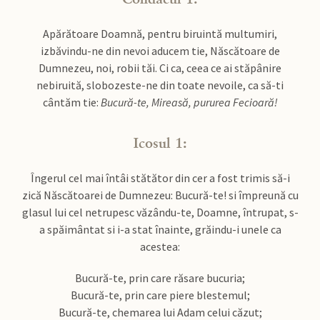
Apărătoare Doamnă, pentru biruintă multumiri,
izbăvindu-ne din nevoi aducem tie, Născătoare de
Dumnezeu, noi, robii tăi. Ci ca, ceea ce ai stăpânire
nebiruită, slobozeste-ne din toate nevoile, ca să-ti
cântăm tie:
Bucură-te, Mireasă, pururea Fecioară!
Icosul 1:
Îngerul cel mai întâi stătător din cer a fost trimis să-i
zică Născătoarei de Dumnezeu: Bucură-te! si împreună cu
glasul lui cel netrupesc văzându-te, Doamne, întrupat, s-
a spăimântat si i-a stat înainte, grăindu-i unele ca
acestea:
Bucură-te, prin care răsare bucuria;
Bucură-te, prin care piere blestemul;
Bucură-te, chemarea lui Adam celui căzut;