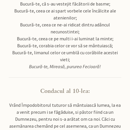
Bucură-te, că s-au vestejit făcătorii de basme;
Bucură-te, ceea ce ai spart vorbele cele încâlcite ale
atenienilor;
Bucură-te, ceea ce ne-ai ridicat dintru adâncul
necunostintei;
Bucură-te, ceea ce pe multi i-ai luminat la minte;
Bucură-te, corabia celor ce vor să se mântuiască;
Bucură-te, limanul celor ce umblă cu corăbiile acestei
vieti;
Bucură-te, Mireasă, pururea Fecioară!
Condacul al 10-lea:
Vrând Împodobitorul tuturor să mântuiască lumea, la ea
a venit precum i se făgăduise, si păstor fiind ca un
Dumnezeu, pentru noi s-a arătat om ca noi. Căci cu
asemănarea chemând pe cel asemenea, ca un Dumnezeu