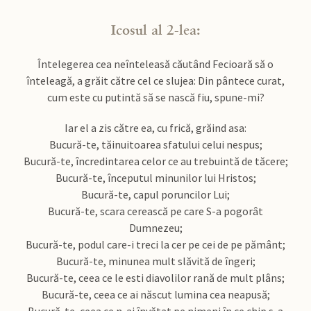
Icosul al 2-lea:
Întelegerea cea neînteleasă căutând Fecioară să o
înteleagă, a grăit către cel ce slujea: Din pântece curat,
cum este cu putintă să se nască fiu, spune-mi?
Iar el a zis către ea, cu frică, grăind asa:
Bucură-te, tăinuitoarea sfatului celui nespus;
Bucură-te, încredintarea celor ce au trebuintă de tăcere;
Bucură-te, începutul minunilor lui Hristos;
Bucură-te, capul poruncilor Lui;
Bucură-te, scara cerească pe care S-a pogorât
Dumnezeu;
Bucură-te, podul care-i treci la cer pe cei de pe pământ;
Bucură-te, minunea mult slăvită de îngeri;
Bucură-te, ceea ce le esti diavolilor rană de mult plâns;
Bucură-te, ceea ce ai născut lumina cea neapusă;