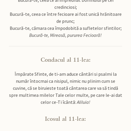
Bucură-te, ceea ce ai împreunat Domnului pe cei
credinciosi;
Bucură-te, ceea ce între fecioare ai fost unică hrănitoare
de prunc;
Bucură-te, cămara cea împodobită a sufletelor sfintilor;
Bucură-te, Mireasă, pururea Fecioară!
Condacul al 11-lea:
Împărate Sfinte, de ti-am aduce cântări si psalmi la
număr întocmai ca nisipul, nimic nu plinim cum se
cuvine, că se biruieste toată cântarea care va să tindă
spre multimea milelor Tale celor multe, pe care le-ai dat
celor ce-Ti îcântă:
Aliluia!
Icosul al 11-lea: