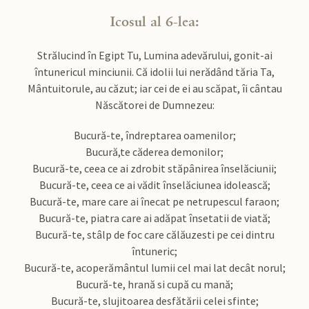
Icosul al 6-lea:
Strălucind în Egipt Tu, Lumina adevărului, gonit-ai
întunericul minciunii. Că idolii lui nerădând tăria Ta,
Mântuitorule, au căzut; iar cei de ei au scăpat, îi cântau
Născătorei de Dumnezeu:
Bucură-te, îndreptarea oamenilor;
Bucură,te căderea demonilor;
Bucură-te, ceea ce ai zdrobit stăpânirea înselăciunii;
Bucură-te, ceea ce ai vădit înselăciunea idolească;
Bucură-te, mare care ai înecat pe netrupescul faraon;
Bucură-te, piatra care ai adăpat însetatii de viată;
Bucură-te, stâlp de foc care călăuzesti pe cei dintru
întuneric;
Bucură-te, acoperământul lumii cel mai lat decât norul;
Bucură-te, hrană si cupă cu mană;
Bucură-te, slujitoarea desfătării celei sfinte;