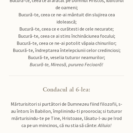
Bucură-te, ceea ce ai arătat pe Domnul Hristos, iubitorul
de oameni;
Bucură-te, ceea ce ne-ai mântuit din slujirea cea
idolească;
Bucură-te, ceea ce e curătesti de cele necurate;
Bucură-te, ceea ce ai stins închinăciunea focului;
Bucură-te, ceea ce ne-ai potolit văpaia chinurilor;
Bucură-te, îndreptarea întelepciunii celor credinciosi;
Bucură-te, veselia tuturor neamurilor;
Bucură-te, Mireasă, pururea Fecioară!
Condacul al 6-lea:
Mărturisitori si purtători de Dumnezeu fiind filozofii, s-
au întors în Babilon, împlinindu-ti proorocia; si tuturor
mărturisindu-te pe Tine, Hristoase, lăsatu-l-au pe Irod
ca pe un mincinos, că nu stia să cânte:
Aliluia!