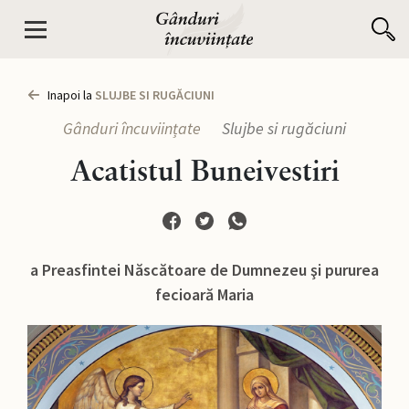
Inapoi la
SLUJBE SI RUGĂCIUNI
Gânduri încuviințate
Slujbe si rugăciuni
Acatistul Buneivestiri
a Preasfintei Născătoare de Dumnezeu şi pururea
fecioară Maria