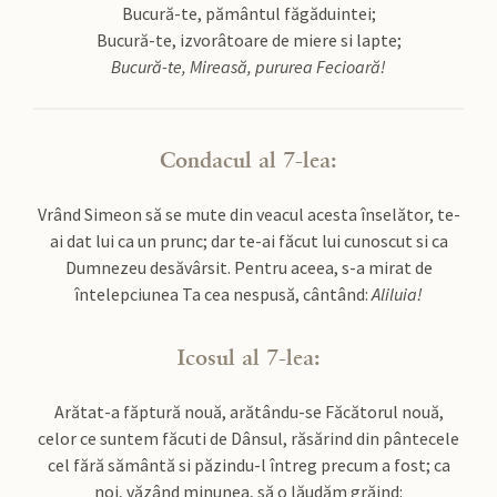
Bucură-te, pământul făgăduintei;
Bucură-te, izvorâtoare de miere si lapte;
Bucură-te, Mireasă, pururea Fecioară!
Condacul al 7-lea:
Vrând Simeon să se mute din veacul acesta înselător, te-
ai dat lui ca un prunc; dar te-ai făcut lui cunoscut si ca
Dumnezeu desăvârsit. Pentru aceea, s-a mirat de
întelepciunea Ta cea nespusă, cântând:
Aliluia!
Icosul al 7-lea:
Arătat-a făptură nouă, arătându-se Făcătorul nouă,
celor ce suntem făcuti de Dânsul, răsărind din pântecele
cel fără sământă si păzindu-l întreg precum a fost; ca
noi, văzând minunea, să o lăudăm grăind: