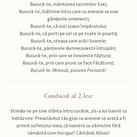
Bucură-te, mântuirea lacrimilor Evei;
Bucură-te, înăltime întru care cu anevoie se suie
gândurile omenesti;
Bucură-te, că esti scaun Împăratului;
Bucură-te, că porti pe cel ce pe toate le poartă;
Bucură-te, steaua care arăti Soarele;
Bucură-te, pântecele dumnezeiestii întrupări;
Bucură-te, prin care se înnoieste făptura;
Bucură-te, prin care prunc se face Făcătorul;
Bucură-te, Mireasă, pururea Fecioară!
Condacul al 2-lea:
Stiindu-se pe sine sfânta întru curătie, zis-a lui Gavriil cu
îndrăznire: Preaslăvitul tău glas cu anevoie se arată a fi
primit sufletului meu; că nastere cu zămislire fără
sământă cum îmi spui? Cântând:
Aliluia!