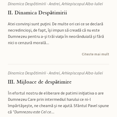
Dinamica Despătimirii - Andrei, Arhiepiscopul Alba-Iuliei
II. Dinamica Despătimirii
Atei convinşi sunt puţini. De multe ori cei ce se declară
necredincioşi, de fapt, îşi impun să creadă că nu este
Dumnezeu pentru a-şi trăi viaţa în neorânduială şi fără
nici o cenzură morală....
Citeste mai mult
Dinamica Despătimirii - Andrei, Arhiepiscopul Alba-Iuliei
III. Mijloace de despătimire
În efortul nostru de eliberare de patimi iniţiativa o are
Dumnezeu Care prin intermediul harului ce ni-l
īmpărtăşeşte, ne cheamă şi ne ajută. Sfāntul Pavel spune
că
"Dumnezeu este Cel ce
....