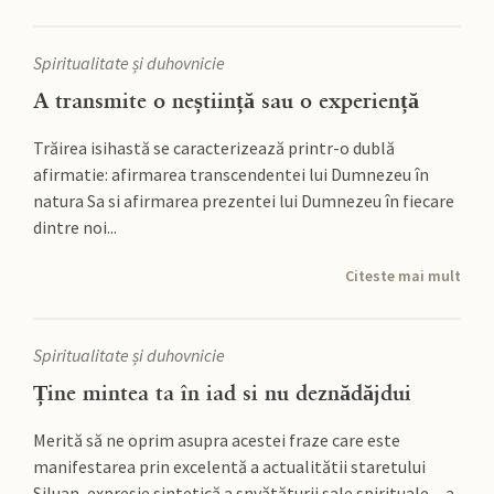
Spiritualitate și duhovnicie
A transmite o neștiință sau o experiență
Trăirea isihastă se caracterizează printr-o dublă
afirmatie: afirmarea transcendentei lui Dumnezeu în
natura Sa si afirmarea prezentei lui Dumnezeu în fiecare
dintre noi...
Citeste mai mult
Spiritualitate și duhovnicie
Ține mintea ta în iad si nu deznădăjdui
Merită să ne oprim asupra acestei fraze care este
manifestarea prin excelentă a actualitătii staretului
Siluan, expresie sintetică a snvătăturii sale spirituale - a