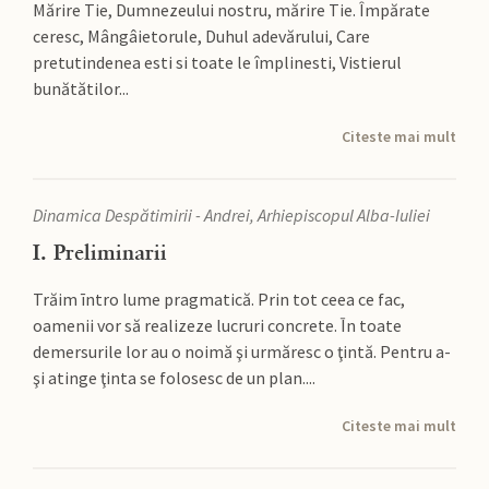
Mărire Tie, Dumnezeului nostru, mărire Tie. Împărate
ceresc, Mângâietorule, Duhul adevărului, Care
pretutindenea esti si toate le împlinesti, Vistierul
bunătătilor...
Citeste mai mult
Dinamica Despătimirii - Andrei, Arhiepiscopul Alba-Iuliei
I. Preliminarii
Trăim īntr­o lume pragmatică. Prin tot ceea ce fac,
oamenii vor să realizeze lucruri concrete. Īn toate
demersurile lor au o noimă şi urmăresc o ţintă. Pentru a-
şi atinge ţinta se folosesc de un plan....
Citeste mai mult