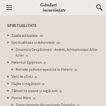
SPIRITUALITATE
Toate articolele
60
Spiritualitate și duhovnicie
16
Dinamica Despătimirii - Andrei, Arhiepiscopul Alba-
Iuliei
3
Patericul Egiptean
2
Metode psihoterapeutice în Pateric
8
Vieti de sfinti
2
Slujbe si rugăciuni
8
Tâlcuiri la icoane și rugăciuni
5
Postul Mare
2
Texte liturgice din perioada Triodului
6