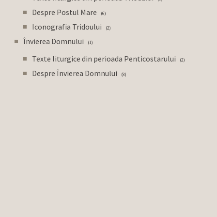
Despre Postul Mare
6
Iconografia Tridoului
2
Învierea Domnului
1
Texte liturgice din perioada Penticostarului
2
Despre Învierea Domnului
8