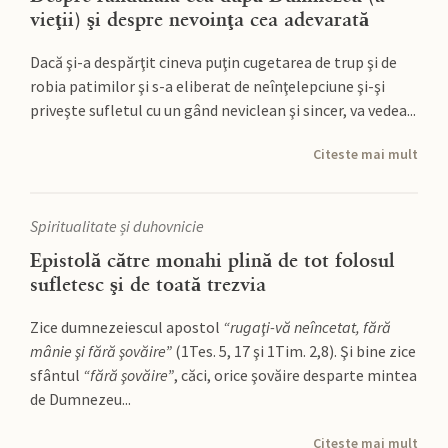
vieţii) şi despre nevoinţa cea adevarată
Dacă şi-a despărţit cineva puţin cugetarea de trup şi de
robia patimilor şi s-a eliberat de neînţelepciune şi-şi
priveşte sufletul cu un gând neviclean şi sincer, va vedea...
Citeste mai mult
Spiritualitate și duhovnicie
Epistolă către monahi plină de tot folosul
sufletesc şi de toată trezvia
Zice dumnezeiescul apostol
“rugaţi-vă neîncetat, fără
mânie şi fără şovăire”
(1Tes. 5, 17 şi 1Tim. 2,8). Şi bine zice
sfântul
“fără şovăire”
, căci, orice şovăire desparte mintea
de Dumnezeu...
Citeste mai mult