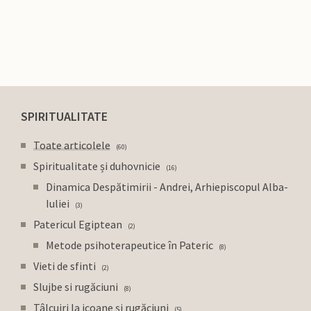
SPIRITUALITATE
Toate articolele
60
Spiritualitate și duhovnicie
16
Dinamica Despătimirii - Andrei, Arhiepiscopul Alba-
Iuliei
3
Patericul Egiptean
2
Metode psihoterapeutice în Pateric
8
Vieti de sfinti
2
Slujbe si rugăciuni
8
Tâlcuiri la icoane și rugăciuni
5