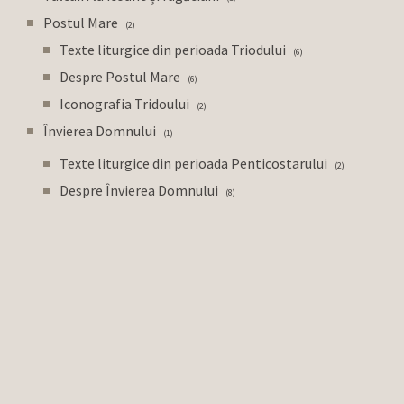
Postul Mare
2
Texte liturgice din perioada Triodului
6
Despre Postul Mare
6
Iconografia Tridoului
2
Învierea Domnului
1
Texte liturgice din perioada Penticostarului
2
Despre Învierea Domnului
8