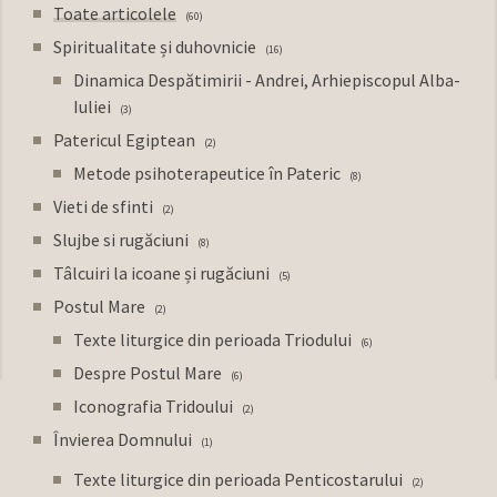
Toate articolele
60
Spiritualitate și duhovnicie
16
Dinamica Despătimirii - Andrei, Arhiepiscopul Alba-
Iuliei
3
Patericul Egiptean
2
Metode psihoterapeutice în Pateric
8
Vieti de sfinti
2
Slujbe si rugăciuni
8
Tâlcuiri la icoane și rugăciuni
5
Postul Mare
2
Texte liturgice din perioada Triodului
6
Despre Postul Mare
6
Iconografia Tridoului
2
Învierea Domnului
1
Texte liturgice din perioada Penticostarului
2