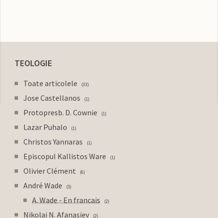
TEOLOGIE
Toate articolele
33
Jose Castellanos
1
Protopresb. D. Cownie
1
Lazar Puhalo
1
Christos Yannaras
1
Episcopul Kallistos Ware
1
Olivier Clément
6
André Wade
3
A. Wade - En francais
2
Nikolai N. Afanasiev
2