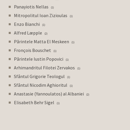
Panayiotis Nellas
1
Mitropolitul Ioan Zizioulas
1
Enzo Bianchi
1
Alfred Læpple
2
Părintele Matta El Meskeen
1
Fronçois Bouschet
1
Părintele Iustin Popovici
1
Arhimandritul Filotei Zervakos
1
Sfântul Grigorie Teologul
1
Sfântul Nicodim Aghioritul
1
Anastasie (Yannoulatos) al Albaniei
2
Elisabeth Behr Sigel
1