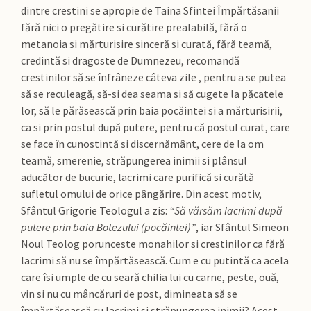
dintre crestini se apropie de Taina Sfintei Împărtăsanii
fără nici o pregătire si curătire prealabilă, fără o
metanoia si mărturisire sinceră si curată, fără teamă,
credintă si dragoste de Dumnezeu, recomandă
crestinilor să se înfrâneze câteva zile , pentru a se putea
să se reculeagă, să-si dea seama si să cugete la păcatele
lor, să le părăsească prin baia pocăintei si a mărturisirii,
ca si prin postul după putere, pentru că postul curat, care
se face în cunostintă si discernământ, cere de la om
teamă, smerenie, străpungerea inimii si plânsul
aducător de bucurie, lacrimi care purifică si curătă
sufletul omului de orice pângărire. Din acest motiv,
Sfântul Grigorie Teologul a zis:
“Să vărsăm lacrimi după
putere prin baia Botezului (pocăintei)”
, iar Sfântul Simeon
Noul Teolog porunceste monahilor si crestinilor ca fără
lacrimi să nu se împărtăsească. Cum e cu putintă ca acela
care îsi umple de cu seară chilia lui cu carne, peste, ouă,
vin si nu cu mâncăruri de post, dimineata să se
împărtăsească cu lacrimi si străpungerea inimii? Acest