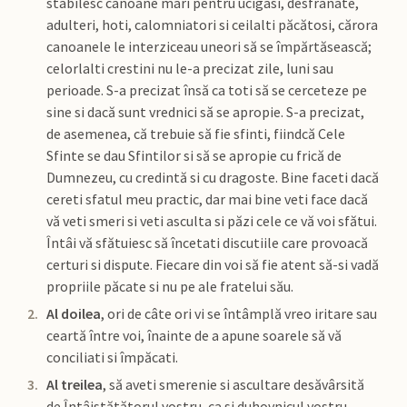
stabilesc canoane mari pentru ucigasi, desfrânate,
adulteri, hoti, calomniatori si ceilalti păcătosi, cărora
canoanele le interziceau uneori să se împărtăsească;
celorlalti crestini nu le-a precizat zile, luni sau
perioade. S-a precizat însă ca toti să se cerceteze pe
sine si dacă sunt vrednici să se apropie. S-a precizat,
de asemenea, că trebuie să fie sfinti, fiindcă Cele
Sfinte se dau Sfintilor si să se apropie cu frică de
Dumnezeu, cu credintă si cu dragoste. Bine faceti dacă
cereti sfatul meu practic, dar mai bine veti face dacă
vă veti smeri si veti asculta si păzi cele ce vă voi sfătui.
Întâi vă sfătuiesc să încetati discutiile care provoacă
certuri si dispute. Fiecare din voi să fie atent să-si vadă
propriile păcate si nu pe ale fratelui său.
Al doilea
, ori de câte ori vi se întâmplă vreo iritare sau
ceartă între voi, înainte de a apune soarele să vă
conciliati si împăcati.
Al treilea
, să aveti smerenie si ascultare desăvârsită
de Întâistătătorul vostru, ca si duhovnicul vostru,