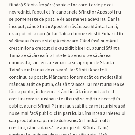
fiindcă Sfânta Împărtăsanie e foc care-i arde pe cei
nevrednici. Faptul că în canoanele Sfintilor Apostoli nu
se pomeneste de post, e de asemenea adevărat. Dar la
început, când Sfintii Apostoli săvârseau Sfânta Taină,
erau putini la număr. Iar Taina dumnezeiestii Euharistii o
săvârseau în case si după mâncare. Când însă numărul
crestinilor a crescut si s-au zidit biserici, atunci Sfânta
Taină se săvârsea în sfintele biserici si se săvârsea
dimineata, iar cei care voiau să se apropie de Sfânta
Taină se înfrânau de cu seară. Iar Sfintii Apostoli
continuu au postit. Mâncarea lor era atât de modestă si
mâncau atât de putin, cât să trăiască. Iar mărturisirea se
făcea public, în biserică. Când însă la început au fost
crestini care se rusinau si ezitau să se mărturisească în
public, atunci Sfintii Părinti au stabilit ca mărturisirea să
nu se mai facă public, ci în particular, înaintea arhiereului
sau preotului ca părinte duhovnic. Si fiindcă multi
crestini, când voiau să se apropie de Sfânta Taină
dimineata, mâncau de cu seară pe săturate, fără