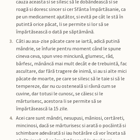
cauza aceasta si se silesc să le dobândească si se
roagă si doresc sincer si cer Sfânta Împărtăsanie, ca
pe un medicament ajutător, si evită pe cât le stă în
putintă orice păcat, li se permite si lor să se
împărtăsească o dată pe săptămână.
Câti au asa-zise păcate care se iartă, adică putină
mândrie, se înfurie pentru moment când le spune
cineva ceva, spun vreo minciună, glumesc, râd,
bârfesc, mănâncă mai mult decât e de trebuintă, fac
ascultare, dar fără tragere de inimă, si au si alte mici
păcate de moarte, pe care se silesc să le taie si să le
tempereze, dar nu cu osteneală si râvnă cum se
cuvine, dar totusi le cunosc, se căiesc si le
mărturisesc, acestora li se permite să se
împărtăsească la 15 zile.
Acei care sunt mândri, nesupusi, mâniosi, certăreti,
mincinosi, dacă se mărturisesc si arată o pocăintă si
schimbare adevărată si iau hotărâre că vor înceta să