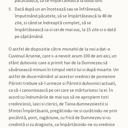
păcătuiască, să se împărtăsească la două luni.
Dacă după un an încetează sau se înfrânează,
împutinând păcatele, să se împărtăsească la 40 de
zile, si când se îndreaptă complet, să se
împărtăsească ca si cei de mai sus, la 15 zile si o dată
pe săptămână.
O astfel de dispozitie către monahii de la noi a dat-o
Cuviosul Arsenie, care s-a nevoit acum 100 de ani aici, un
sfânt duhovnic care a primit har de la Dumnezeu să
săvârsească minuni în timpul vietii lui si după moarte. Un
astfel de discernământ al acestor vrednici de pomenire
Părinti trebuie să-l urmeze si Părintii duhovnici actuali,
ca să-i canonisească pe cei care se mărturisesc la ei. În
acord cu îndrumările de mai sus să ne apropiem toti
credinciosii, laici si clerici, de Taina dumnezeiestii si
Sfintei Împărtăsanii, pregătindu-ne si curătindu-ne prin
pocăintă, post, rugăciune, cu frică de Dumnezeu si cu
credintă si cu dragoste, ca împărtăsindu-ne cu vrednice