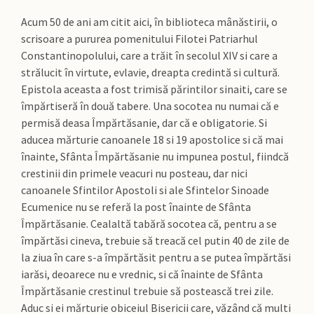
Acum 50 de ani am citit aici, în biblioteca mânăstirii, o
scrisoare a pururea pomenitului Filotei Patriarhul
Constantinopolului, care a trăit în secolul XIV si care a
strălucit în virtute, evlavie, dreapta credintă si cultură.
Epistola aceasta a fost trimisă părintilor sinaiti, care se
împărtiseră în două tabere. Una socotea nu numai că e
permisă deasa Împărtăsanie, dar că e obligatorie. Si
aducea mărturie canoanele 18 si 19 apostolice si că mai
înainte, Sfânta Împărtăsanie nu impunea postul, fiindcă
crestinii din primele veacuri nu posteau, dar nici
canoanele Sfintilor Apostoli si ale Sfintelor Sinoade
Ecumenice nu se referă la post înainte de Sfânta
Împărtăsanie. Cealaltă tabără socotea că, pentru a se
împărtăsi cineva, trebuie să treacă cel putin 40 de zile de
la ziua în care s-a împărtăsit pentru a se putea împărtăsi
iarăsi, deoarece nu e vrednic, si că înainte de Sfânta
Împărtăsanie crestinul trebuie să postească trei zile.
Aduc si ei mărturie obiceiul Bisericii care, văzând că multi