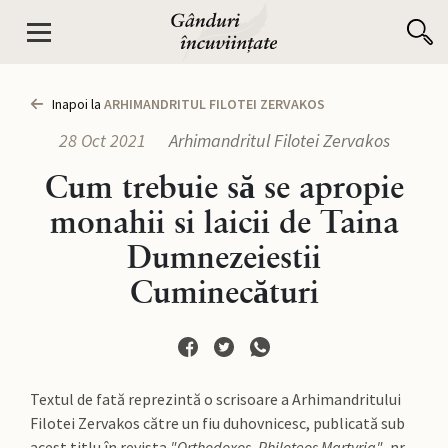
Inapoi la
ARHIMANDRITUL FILOTEI ZERVAKOS
28 Oct 2021
Arhimandritul Filotei Zervakos
Cum trebuie să se apropie
monahii si laicii de Taina
Dumnezeiestii
Cuminecături
Textul de fată reprezintă o scrisoare a Arhimandritului
Filotei Zervakos către un fiu duhovnicesc, publicată sub
acest titlu în revista
"Orthodoxos. Philoteos Martyria"
, nr.