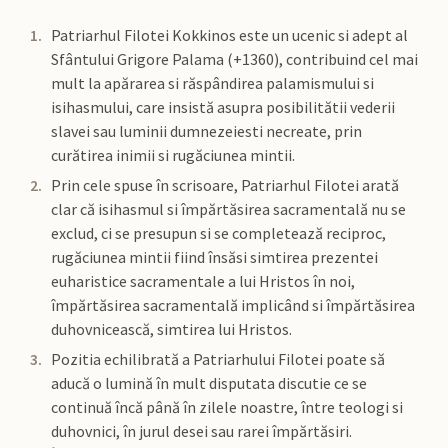
Patriarhul Filotei Kokkinos este un ucenic si adept al
Sfântului Grigore Palama (+1360), contribuind cel mai
mult la apărarea si răspândirea palamismului si
isihasmului, care insistă asupra posibilitătii vederii
slavei sau luminii dumnezeiesti necreate, prin
curătirea inimii si rugăciunea mintii.
Prin cele spuse în scrisoare, Patriarhul Filotei arată
clar că isihasmul si împărtăsirea sacramentală nu se
exclud, ci se presupun si se completează reciproc,
rugăciunea mintii fiind însăsi simtirea prezentei
euharistice sacramentale a lui Hristos în noi,
împărtăsirea sacramentală implicând si împărtăsirea
duhovnicească, simtirea lui Hristos.
Pozitia echilibrată a Patriarhului Filotei poate să
aducă o lumină în mult disputata discutie ce se
continuă încă până în zilele noastre, între teologi si
duhovnici, în jurul desei sau rarei împărtăsiri.