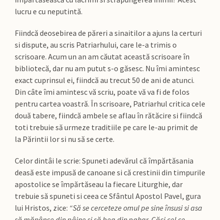
lucru e cu neputintă.
Fiindcă deosebirea de păreri a sinaitilor a ajuns la certuri
si dispute, au scris Patriarhului, care le-a trimis o
scrisoare. Acum un an am căutat această scrisoare în
bibliotecă, dar nu am putut s-o găsesc. Nu îmi amintesc
exact cuprinsul ei, fiindcă au trecut 50 de ani de atunci.
Din câte îmi amintesc vă scriu, poate vă va fi de folos
pentru cartea voastră. În scrisoare, Patriarhul critica cele
două tabere, fiindcă ambele se aflau în rătăcire si fiindcă
toti trebuie să urmeze traditiile pe care le-au primit de
la Părintii lor si nu să se certe.
Celor dintâi le scrie: Spuneti adevărul că împărtăsania
deasă este impusă de canoane si că crestinii din timpurile
apostolice se împărtăseau la fiecare Liturghie, dar
trebuie să spuneti si ceea ce Sfântul Apostol Pavel, gura
lui Hristos, zice:
“Să se cerceteze omul pe sine însusi si asa
să mănânce din pâine si să bea din pahar. Căci cel ce