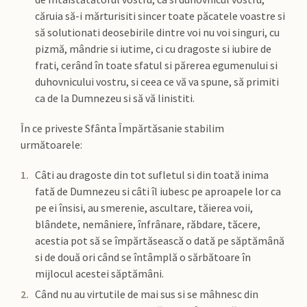
căruia să-i mărturisiti sincer toate păcatele voastre si
să solutionati deosebirile dintre voi nu voi singuri, cu
pizmă, mândrie si iutime, ci cu dragoste si iubire de
frati, cerând în toate sfatul si părerea egumenului si
duhovnicului vostru, si ceea ce vă va spune, să primiti
ca de la Dumnezeu si să vă linistiti.
În ce priveste Sfânta Împărtăsanie stabilim
următoarele:
Câti au dragoste din tot sufletul si din toată inima
fată de Dumnezeu si câti îl iubesc pe aproapele lor ca
pe ei însisi, au smerenie, ascultare, tăierea voii,
blândete, nemâniere, înfrânare, răbdare, tăcere,
acestia pot să se împărtăsească o dată pe săptămână
si de două ori când se întâmplă o sărbătoare în
mijlocul acestei săptămâni.
Când nu au virtutile de mai sus si se mâhnesc din