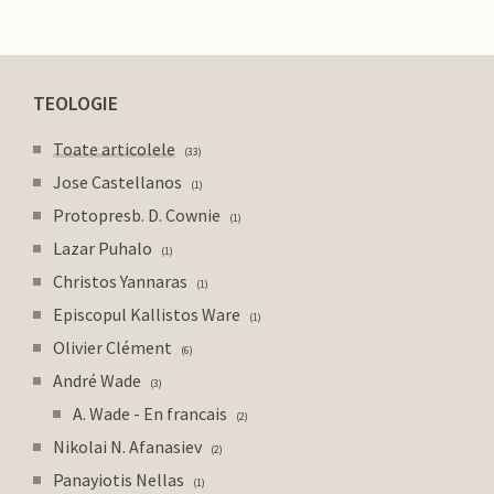
TEOLOGIE
Toate articolele
33
Jose Castellanos
1
Protopresb. D. Cownie
1
Lazar Puhalo
1
Christos Yannaras
1
Episcopul Kallistos Ware
1
Olivier Clément
6
André Wade
3
A. Wade - En francais
2
Nikolai N. Afanasiev
2
Panayiotis Nellas
1