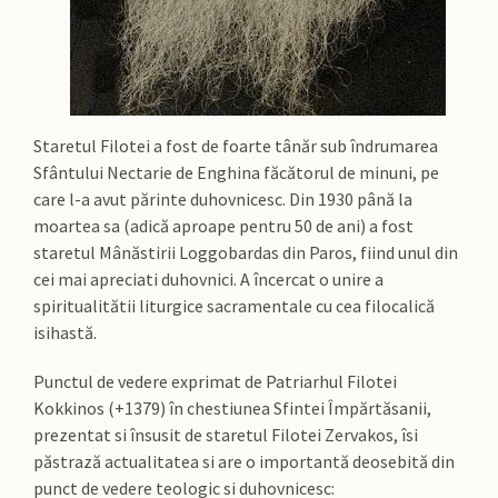
Staretul Filotei a fost de foarte tânăr sub îndrumarea
Sfântului Nectarie de Enghina făcătorul de minuni, pe
care l-a avut părinte duhovnicesc. Din 1930 până la
moartea sa (adică aproape pentru 50 de ani) a fost
staretul Mânăstirii Loggobardas din Paros, fiind unul din
cei mai apreciati duhovnici. A încercat o unire a
spiritualitătii liturgice sacramentale cu cea filocalică
isihastă.
Punctul de vedere exprimat de Patriarhul Filotei
Kokkinos (+1379) în chestiunea Sfintei Împărtăsanii,
prezentat si însusit de staretul Filotei Zervakos, îsi
păstrază actualitatea si are o importantă deosebită din
punct de vedere teologic si duhovnicesc: