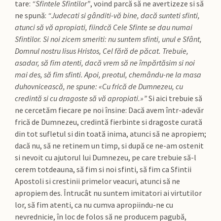
tare:
“Sfintele Sfintilor”
, voind parcă să ne avertizeze si să
ne spună:
“Judecati si gânditi-vă bine, dacă sunteti sfinti,
atunci să vă apropiati, fiindcă Cele Sfinte se dau numai
Sfintilor. Si noi zicem smeriti: nu suntem sfinti, unul e Sfânt,
Domnul nostru Iisus Hristos, Cel fără de păcat. Trebuie,
asadar, să fim atenti, dacă vrem să ne împărtăsim si noi
mai des, să fim sfinti. Apoi, preotul, chemându-ne la masa
duhovnicească, ne spune: «Cu frică de Dumnezeu, cu
credintă si cu dragoste să vă apropiati.»”
Si aici trebuie să
ne cercetăm fiecare pe noi însine: Dacă avem într-adevăr
frică de Dumnezeu, credintă fierbinte si dragoste curată
din tot sufletul si din toată inima, atunci să ne apropiem;
dacă nu, să ne retinem un timp, si după ce ne-am ostenit
si nevoit cu ajutorul lui Dumnezeu, pe care trebuie să-l
cerem totdeauna, să fim si noi sfinti, să fim ca Sfintii
Apostoli si crestinii primelor veacuri, atunci să ne
apropiem des. Întrucât nu suntem imitatori ai virtutilor
lor, să fim atenti, ca nu cumva apropiindu-ne cu
nevrednicie, în loc de folos să ne producem pagubă,