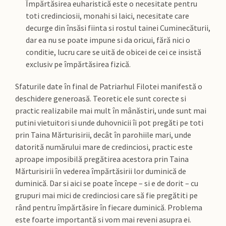
Împărtăsirea euharistică este o necesitate pentru
toti credinciosii, monahi si laici, necesitate care
decurge din însăsi fiinta si rostul tainei Cuminecăturii,
dar ea nu se poate impune si da oricui, fără nici o
conditie, lucru care se uită de obicei de cei ce insistă
exclusiv pe împărtăsirea fizică.
Sfaturile date în final de Patriarhul Filotei manifestă o
deschidere generoasă. Teoretic ele sunt corecte si
practic realizabile mai mult în mânăstiri, unde sunt mai
putini vietuitori si unde duhovnicii îi pot pregăti pe toti
prin Taina Mărturisirii, decât în parohiile mari, unde
datorită numărului mare de credinciosi, practic este
aproape imposibilă pregătirea acestora prin Taina
Mărturisirii în vederea împărtăsirii lor duminică de
duminică. Dar si aici se poate începe – si e de dorit – cu
grupuri mai mici de credinciosi care să fie pregătiti pe
rând pentru împărtăsire în fiecare duminică. Problema
este foarte importantă si vom mai reveni asupra ei.