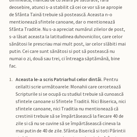
deosebire, atunci s-a stabilit că cei ce vor să se apropie
de Sfânta Taină trebuie să postească. Aceasta n-o
mentionează sfintele canoane, dar o mentionează
Sfânta Traditie. Nu s-a apreciat numărul zilelor de post,
s-a lăsat aceasta la latitudinea duhovnicilor, care celor
sănătosi le prescriau mai mult post, iar celor slăbiti mai
putin. Cei care sunt sănătosi si pot să postească nu
numai o zi, două sau trei, ci întreaga săptămână, bine
fac.
Aceasta le-a scris Patriarhul celor dintâi.
Pentru
ceilalti scrie următoarele: Monahii care cercetează
Scripturile si se ocupă cu studiul trebuie să cunoască
sfintele canoane si Sfintele Traditii. Nici Biserica, nici
sfintele canoane, nici Traditia nu mentionează că
crestinii trebuie să se împărtăsească la fiecare 40 de
zile si că nu se cuvine să se împărtăsească cineva la
mai putin de 40 de zile. Sfânta Biserică si toti Părintii