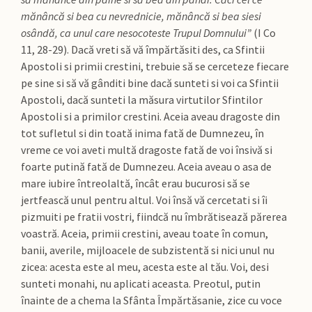
mănâncă si bea cu nevrednicie, mănâncă si bea siesi
osândă, ca unul care nesocoteste Trupul Domnului”
(I Co
11, 28-29). Dacă vreti să vă împărtăsiti des, ca Sfintii
Apostoli si primii crestini, trebuie să se cerceteze fiecare
pe sine si să vă gânditi bine dacă sunteti si voi ca Sfintii
Apostoli, dacă sunteti la măsura virtutilor Sfintilor
Apostoli si a primilor crestini. Aceia aveau dragoste din
tot sufletul si din toată inima fată de Dumnezeu, în
vreme ce voi aveti multă dragoste fată de voi însivă si
foarte putină fată de Dumnezeu. Aceia aveau o asa de
mare iubire întreolaltă, încât erau bucurosi să se
jertfească unul pentru altul. Voi însă vă cercetati si îi
pizmuiti pe fratii vostri, fiindcă nu îmbrătisează părerea
voastră. Aceia, primii crestini, aveau toate în comun,
banii, averile, mijloacele de subzistentă si nici unul nu
zicea: acesta este al meu, acesta este al tău. Voi, desi
sunteti monahi, nu aplicati aceasta. Preotul, putin
înainte de a chema la Sfânta Împărtăsanie, zice cu voce