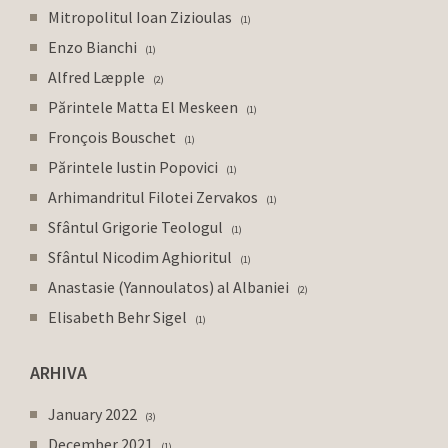
Mitropolitul Ioan Zizioulas
1
Enzo Bianchi
1
Alfred Læpple
2
Părintele Matta El Meskeen
1
Fronçois Bouschet
1
Părintele Iustin Popovici
1
Arhimandritul Filotei Zervakos
1
Sfântul Grigorie Teologul
1
Sfântul Nicodim Aghioritul
1
Anastasie (Yannoulatos) al Albaniei
2
Elisabeth Behr Sigel
1
ARHIVA
January 2022
3
December 2021
1