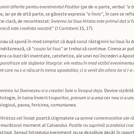
miri diferite pentru evenimentul Pastilor
(pe de-o parte, verbul
"a t
e, iar pe de altă parte, se găseste expresia
"a învia"
, în care se ref
zie clară, de necontestat:
învierea lui Iisus Hristos este primul dat s
rnică este credinta voastră"
(I Corinteni 15, 17).
voiau să spună în mod simplist că după socul răstignirii lui Iisus îsi 
 îndrăznează, că
"cauza lui Iisus"
ar trebui să continue. Cineva ar put
era ca ilustrări inventate, catehetice, ale unei noi încrederi a Aposto
t parafraze ale slujbelor liturgice: ele redau în mod vizibil eveniment
 care nu s-a născut în inima apostolilor, ci a venit din afara lor si i-a 
venirea lui Dumnezeu si a creatiei Sale a început deja
. Devine vizibi
logie, în taina învierii trupurilor, precum si a unui cer nou si a u
ologicul, pacea, fericirea, comuniunea.
 Hristos cel înviat poartă stigmatele ca
semne comemorative ale răs
tremurătorul moment al Calvarului.
Pastile nu suprimă scandalul cruc
stinut. Sensul întregului eveniment nu se dezvăluie decât în raport