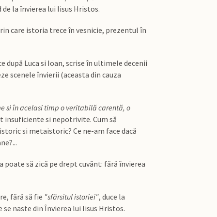
e la învierea lui Iisus Hristos.
n care istoria trece în vesnicie, prezentul în
ce după Luca si Ioan, scrise în ultimele decenii
ze scenele învierii (aceasta din cauza
si în acelasi timp o veritabilă carentă, o
 insuficiente si nepotrivite. Cum să
storic si metaistoric? Ce ne-am face dacă
ne?...
va poate să zică pe drept cuvânt: fără învierea
e, fără să fie
"sfârsitul istoriei"
, duce la
 se naste din Învierea lui Iisus Hristos.