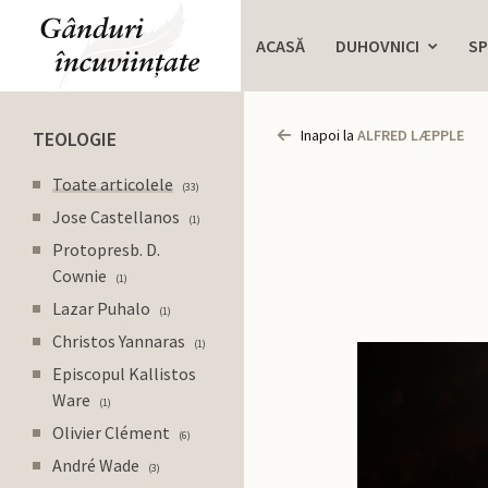
ACASĂ
DUHOVNICI
SP
Inapoi la
ALFRED LÆPPLE
TEOLOGIE
Toate articolele
33
Jose Castellanos
1
Protopresb. D.
Cownie
1
Lazar Puhalo
1
Christos Yannaras
1
Episcopul Kallistos
Ware
1
Olivier Clément
6
André Wade
3