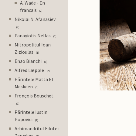
A. Wade - En
francais
2
Nikolai N. Afanasiev
2
Panayiotis Nellas
1
Mitropolitul Ioan
Zizioulas
1
Enzo Bianchi
1
Alfred Læpple
2
Părintele Matta El
Meskeen
1
Fronçois Bouschet
1
Părintele Iustin
Popovici
1
Arhimandritul Filotei
Zervakos