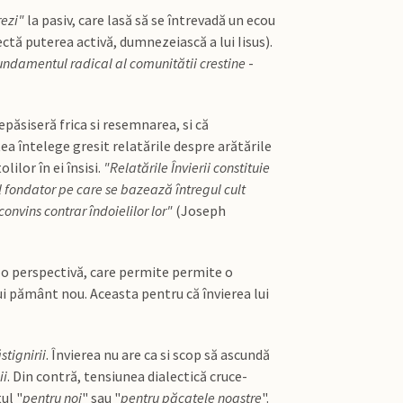
rezi"
la pasiv, care lasă să se întrevadă un ecou
lectă puterea activă, dumnezeiască a lui Iisus).
i fundamentul radical al comunitătii crestine
-
depăsiseră frica si resemnarea, si că
ea întelege gresit relatările despre arătările
lilor în ei însisi.
"Relatările Învierii constituie
ul fondator pe care se bazează întregul cult
convins contrar îndoielilor lor"
(Joseph
lă o perspectivă, care permite permite o
nui pământ nou. Aceasta pentru că învierea lui
tignirii
. Învierea nu are ca si scop să ascundă
ii
. Din contră, tensiunea dialectică cruce-
ul "
pentru noi
" sau "
pentru păcatele noastre
".