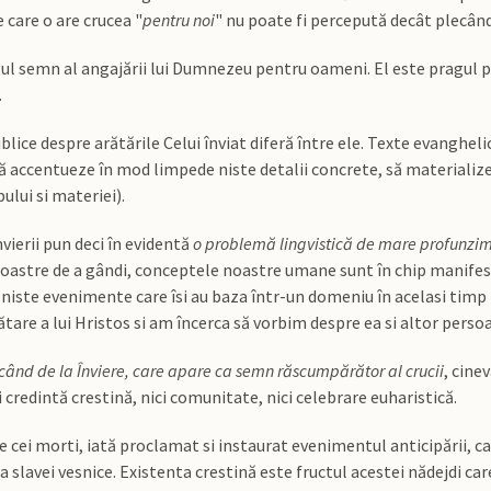
care o are crucea "
pentru noi
" nu poate fi percepută decât plecând d
ul semn al angajării lui Dumnezeu pentru oameni. El este pragul pri
.
blice despre arătările Celui înviat diferă între ele. Texte evangheli
să accentueze în mod limpede niste detalii concrete, să materialize
ului si materiei).
nvierii pun deci în evidentă
o problemă lingvistică de mare profunzime 
oastre de a gândi, conceptele noastre umane sunt în chip manifest
ste evenimente care îsi au baza într-un domeniu în acelasi timp i
ătare a lui Hristos si am încerca să vorbim despre ea si altor persoa
când de la Înviere, care apare ca semn răscumpărător al crucii
, cine
ci credintă crestină, nici comunitate, nici celebrare euharistică.
 cei morti, iată proclamat si instaurat evenimentul anticipării, car
rea slavei vesnice. Existenta crestină este fructul acestei nădejdi care