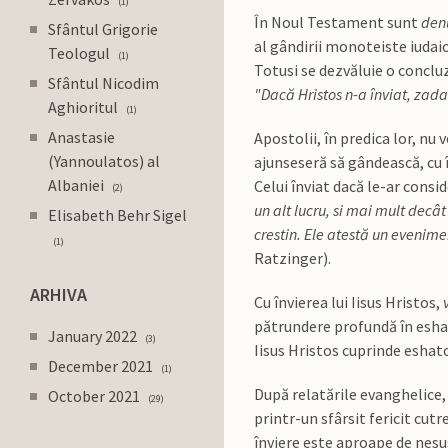
1
În Noul Testament sunt
denu
Sfântul Grigorie
al gândirii monoteiste iudaic
Teologul
1
Totusi se dezvăluie o conclu
Sfântul Nicodim
"Dacă Hristos n-a înviat, zada
Aghioritul
1
Anastasie
Apostolii, în predica lor, nu 
(Yannoulatos) al
ajunseseră să gândească, cu
Albaniei
Celui înviat dacă le-ar consid
2
un alt lucru, si mai mult decâ
Elisabeth Behr Sigel
crestin. Ele atestă un eveniment
1
Ratzinger).
ARHIVA
Cu învierea lui Iisus Hristos,
pătrundere profundă în eshato
January 2022
3
Iisus Hristos cuprinde eshat
December 2021
1
După relatările evanghelice,
October 2021
29
printr-un sfârsit fericit cu
înviere este aproape de nesu