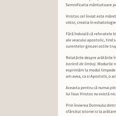
Semnificatia mântuitoare pe 
Hristos cel înviat este măret
viitor, creatia în eshatologie
Fără îndoială că referatele bi
ale veacului apostolic, tind 
curentelor gnozei ostile trup
Relatările despre arătările î
barieră de limbaj.
Modurile n
exprimăm la modul limpede ni
am avea, ca si Apostolii, o ar
Aceasta pentru că numai
ple
lui Iisus Hristos nu există ni
Prin învierea Domnului dintre
sfârsitul istoriei si la arăta