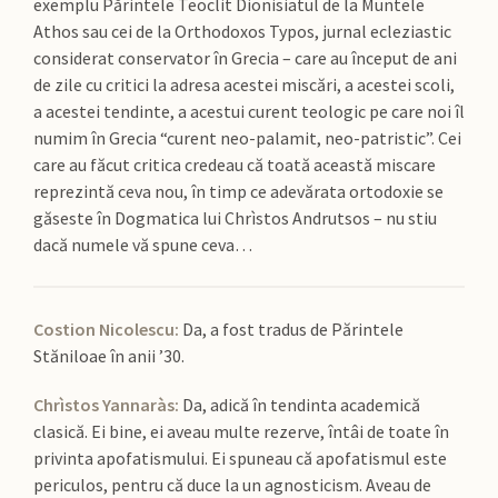
exemplu Părintele Teoclit Dionisiatul de la Muntele
Athos sau cei de la Orthodoxos Typos, jurnal ecleziastic
considerat conservator în Grecia – care au început de ani
de zile cu critici la adresa acestei miscări, a acestei scoli,
a acestei tendinte, a acestui curent teologic pe care noi îl
numim în Grecia “curent neo-palamit, neo-patristic”. Cei
care au făcut critica credeau că toată această miscare
reprezintă ceva nou, în timp ce adevărata ortodoxie se
găseste în Dogmatica lui Chrìstos Andrutsos – nu stiu
dacă numele vă spune ceva…
Costion Nicolescu:
Da, a fost tradus de Părintele
Stăniloae în anii ’30.
Chrìstos Yannaràs:
Da, adică în tendinta academică
clasică. Ei bine, ei aveau multe rezerve, întâi de toate în
privinta apofatismului. Ei spuneau că apofatismul este
periculos, pentru că duce la un agnosticism. Aveau de