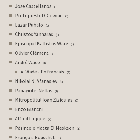
Jose Castellanos
1
Protopresb. D. Cownie
1
Lazar Puhalo
1
Christos Yannaras
1
Episcopul Kallistos Ware
1
Olivier Clément
6
André Wade
3
A. Wade - En francais
2
Nikolai N. Afanasiev
2
Panayiotis Nellas
1
Mitropolitul Ioan Zizioulas
1
Enzo Bianchi
1
Alfred Læpple
2
Părintele Matta El Meskeen
1
Fronçois Bouschet
1