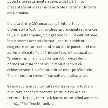
poveste, această neîntelegere, a fost părtinitor
prezentată într­o seamă de articole si recenzii de carte
din România.
Disputa dintre Ch.Yannaras si părintele Teoclit
Dionisiatul a fost nu întotdeauna principială si, într-un
fel, s-ar putea spune, tipic grecească. Sunt edificatoare,
în sustinerea acestei afirmatii, replicile evident
exagerate pe care cei doi si le-au dat în punctul cel mai
aprins al disputei lor: părintele Teoclit l-a acuzat pe
Yannaras nici mai mult nici mai putin decât de…
pornografie; iar Yannaras, în replică, a spus că
celibatarismul l-a afectat atât de mult pe părintele
Teoclit încât ar trebui să consulte un psihanalist…
Să mai spunem că rivalitatea dintre cei doi a fost si o
rivalitate pentru autoritate spirituală pe acelasi
teritoriu. În fapt, cearta a izbucnit atunci când Yannaras
i-a
“răpit”
lui Teoclit fanii…