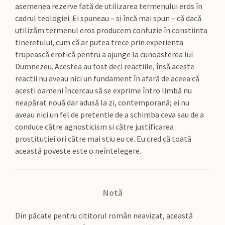
asemenea rezerve fată de utilizarea termenului eros în
cadrul teologiei. Ei spuneau – si încă mai spun – că dacă
utilizăm termenul eros producem confuzie în constiinta
tineretului, cum că ar putea trece prin experienta
trupească erotică pentru a ajunge la cunoasterea lui
Dumnezeu. Acestea au fost deci reactiile, însă aceste
reactii nu aveau nici un fundament în afară de aceea că
acesti oameni încercau să se exprime într­o limbă nu
neapărat nouă dar adusă la zi, contemporană; ei nu
aveau nici un fel de pretentie de a schimba ceva sau de a
conduce către agnosticism si către justificarea
prostitutiei ori către mai stiu eu ce. Eu cred că toată
această poveste este o neîntelegere.
Notă
Din păcate pentru cititorul român neavizat, această