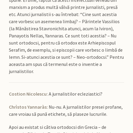
spune. Ei bine, faptul că acesti intelectuali veneau din
marxism a produs multă vâlvă printre jurnalisti, presă
etc. Atunci jurnalistii s-au întrebat: “Cine sunt acestia
care vorbesc un asemenea limbaj? – Părintele Vassilios
(la Mănăstirea Stavronichita atunci, acum la Iviron),
Panayotis Nellas, Yannaras. Ce sunt toti acestia? – Nu
sunt ortodocsi, pentru că ortodox este Arhiepiscopul
Serafim, de exemplu, si episcopii care vorbesc o limbă de
lemn. Si-atunci acestia ce sunt? – Neo-ortodocsi.” Pentru
aceasta am spus că termenul este o inventie a
jurnalistilor.
Costion Nicolescu:
A jurnalistilor ecleziastici?
Chrìstos Yannaràs:
Nu-nu. A jurnalistilor presei profane,
care vroiau să pună etichete, să plaseze lucrurile.
Apoi au existat si câtiva ortodocsi din Grecia – de