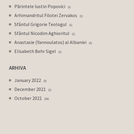
Părintele Iustin Popovici
1
Arhimandritul Filotei Zervakos
1
Sfântul Grigorie Teologul
1
Sfântul Nicodim Aghioritul
1
Anastasie (Yannoulatos) al Albaniei
2
Elisabeth Behr Sigel
1
ARHIVA
January 2022
3
December 2021
1
October 2021
29