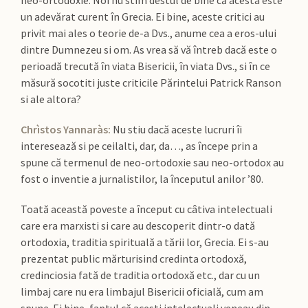
neo-ortodoxie. Noi nu stim destul de bine că acesta este
un adevărat curent în Grecia. Ei bine, aceste critici au
privit mai ales o teorie de-a Dvs., anume cea a eros-ului
dintre Dumnezeu si om. As vrea să vă întreb dacă este o
perioadă trecută în viata Bisericii, în viata Dvs., si în ce
măsură socotiti juste criticile Părintelui Patrick Ranson
si ale altora?
Chrìstos Yannaràs:
Nu stiu dacă aceste lucruri îi
interesează si pe ceilalti, dar, da…, as începe prin a
spune că termenul de neo-ortodoxie sau neo-ortodox au
fost o inventie a jurnalistilor, la începutul anilor ’80.
Toată această poveste a început cu câtiva intelectuali
care era marxisti si care au descoperit dintr-o dată
ortodoxia, traditia spirituală a tării lor, Grecia. Ei s-au
prezentat public mărturisind credinta ortodoxă,
credinciosia fată de traditia ortodoxă etc., dar cu un
limbaj care nu era limbajul Bisericii oficială, cum am