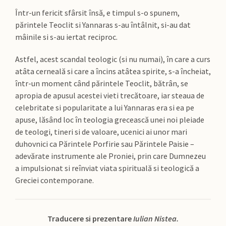
Într-un fericit sfârsit însă, e timpul s-o spunem,
părintele Teoclit si Yannaras s-au întâlnit, si-au dat
mâinile si s-au iertat reciproc.
Astfel, acest scandal teologic (si nu numai), în care a curs
atâta cerneală si care a încins atâtea spirite, s-a încheiat,
într-un moment când părintele Teoclit, bătrân, se
apropia de apusul acestei vieti trecătoare, iar steaua de
celebritate si popularitate a lui Yannaras era si ea pe
apuse, lăsând loc în teologia grecească unei noi pleiade
de teologi, tineri si de valoare, ucenici ai unor mari
duhovnici ca Părintele Porfirie sau Părintele Paisie –
adevărate instrumente ale Proniei, prin care Dumnezeu
a impulsionat si reînviat viata spirituală si teologică a
Greciei contemporane.
Traducere si prezentare
Iulian Nistea.