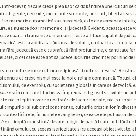
. Într-adevăr, fiecare crede prea usor că dobândirea unei culturi s
te alegerile, deciziile, încercările si erorile, pe scurt, libertatea s
 a fi o memorie automatică sau mecanică, este de asemenea intelig
rt, ea nu este doar memorie ci si judecată. Evident, aceasta este val
este doar a-i transmite o memorie – este a-l face capabil de judeca
atică, este a abilita la căutarea de solutii, nu doar la a compila ni
ia fără judecată este o suprafată fără profunzime, o cantitate fără
 sale, ci cel care este apt să judece lucrurile credintei pornind de l
vreo confuzie între cultura religioasă si cultura crestină. Riscă
 si pentru că crestinismul este la noi o religie dominantă. Totusi, 
duismului, de exemplu, cu societatea globală în care se dezvoltă, e
nice »
si în cele care blochează împreună religiosul si civilul sau po
ste nici o legitimizare a unei stări de lucruri sociale, nici o utopie 
timpurilor si sub cinci continente, culturile crestinilor în diversit
si contestă în ele, în numele evangheliei, ceea ce ele pot ascunde 
să »
o simplă cunostintă despre religii, de parcă toate ar fi fără 
rtinând omului, cu aceeasi seriozitate si cu aceeasi obiectivitate,