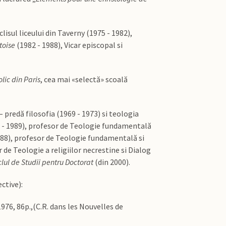
isul liceului din Taverny (1975 - 1982),
toise
(1982 - 1988), Vicar episcopal si
olic din Paris
, cea mai «selectă» scoală
– predă filosofia (1969 - 1973) si teologia
 - 1989), profesor de Teologie fundamentală
988), profesor de Teologie fundamentală si
r de Teologie a religiilor necrestine si Dialog
clul de Studii pentru Doctorat
(din 2000).
ective):
976, 86p.,(C.R. dans les Nouvelles de