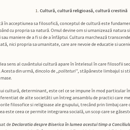
1.
Cultură, cultură religioasă, cultură crestină
ată în acceptiunea sa filosofică, conceptul de cultură este fundame
nd cu propria sa natură. Omul devine om si umanizează natura si i
ti sau maniere de a fi si de a înfăptui. Cultura marchează transcend
tă, nici propria sa umanitate, care are nevoie de educatie si ucen
lea sens al cuvântului cultură apare în întelesul în care filosofii s
t. Acesta din urmă, dincolo de
„politeturi”
, stăpâneste limbajul si sti
e mase.
lui cultură, determinant, este cel ce se impune în mod particular î
ferentiat de alte societăti: un întreg ansamblu de practici care me
alorile filosofice si religioase ale grupului, trecând prin limbaj car
 : ea este ceea ce permite integrarea socială, un scop care se găsest
uat de
Declaratia despre Biserica în lumea acestui timp a Conciliulu