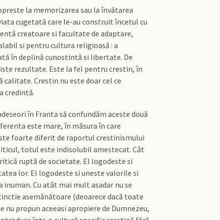
e opreste la memorizarea sau la învătarea
i viata cugetată care le-au construit încetul cu
entă creatoare si facultate de adaptare,
abil si pentru cultura religioasă : a
tă în deplină cunostintă si libertate. De
ste rezultate. Este la fel pentru crestin, în
 calitate. Crestin nu este doar cel ce
a credintă.
m adeseori în Franta să confundăm aceste două
diferenta este mare, în măsura în care
ste foarte diferit de raportul crestinismului
liticul, totul este indisolubil amestecat. Cât
critică ruptă de societate. El logodeste si
atea lor. El logodeste si uneste valorile si
ca inuman. Cu atât mai mult asadar nu se
distinctie asemănătoare (deoarece dacă toate
 ele nu propun aceeasi apropiere de Dumnezeu,