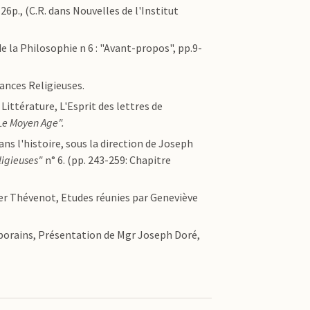
p., (C.R. dans Nouvelles de l'Institut
e la Philosophie n 6 : "Avant-propos", pp.9-
ances Religieuses.
 Littérature, L'Esprit des lettres de
Le Moyen Age".
ans l'histoire, sous la direction de Joseph
ligieuses"
n° 6. (pp. 243-259: Chapitre
er Thévenot, Etudes réunies par Geneviève
mporains, Présentation de Mgr Joseph Doré,