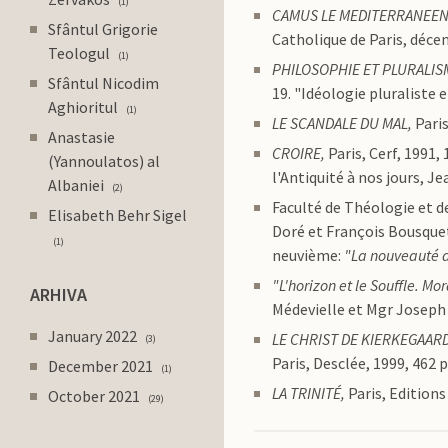
1
CAMUS LE MEDITERRANEEN,
Sfântul Grigorie
Catholique de Paris, décem
Teologul
1
PHILOSOPHIE ET PLURALIS
Sfântul Nicodim
19. "Idéologie pluraliste e
Aghioritul
1
LE SCANDALE DU MAL,
Pari
Anastasie
CROIRE,
Paris, Cerf, 1991,
(Yannoulatos) al
l'Antiquité à nos jours, J
Albaniei
2
Faculté de Théologie et de
Elisabeth Behr Sigel
Doré et François Bousquet
1
neuvième:
"La nouveauté du
"L'horizon et le Souffle. Mor
ARHIVA
Médevielle et Mgr Joseph D
January 2022
LE CHRIST DE KIERKEGAAR
3
Paris, Desclée, 1999, 462 p
December 2021
1
LA TRINITÉ,
Paris, Editions
October 2021
29