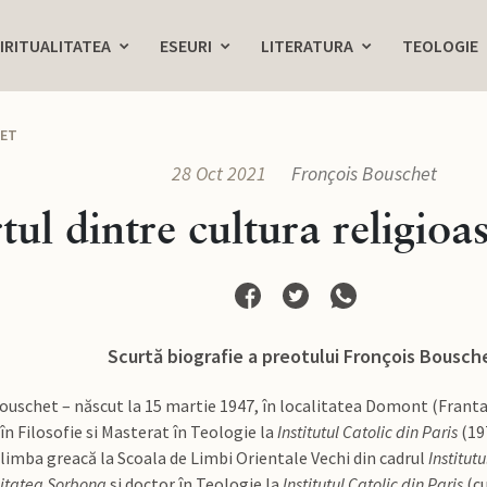
IRITUALITATEA
ESEURI
LITERATURA
TEOLOGIE
ET
28 Oct 2021
Fronçois Bouschet
ul dintre cultura religioa
Scurtă biografie a preotului Fronçois Bousch
schet – născut la 15 martie 1947, în localitatea Domont (Franta) – 
în Filosofie si Masterat în Teologie la
Institutul Catolic din Paris
(197
limba greacă la Scoala de Limbi Orientale Vechi din cadrul
Institut
sitatea Sorbona
si doctor în Teologie la
Institutul Catolic din Paris
(cu