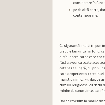
considerare în funct
pe de altă parte, da
contemporane.
Cu sigurantă, multi îsi pun î
trebuie lămurită : în fond, ca
altfel necesitatea este cea 
fără a avea, cu toate acestea 
cateheza supără, nu prin lips
care « experienta » credintei 
mai stiu nimic... ») ; dar, d
culturii religioase, cu riscu
minim de cunostinte, dar răm
Dar să revenim la marile dist