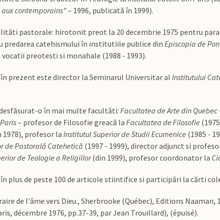
 aux contemporains”
– 1996, publicată în 1999).
ităti pastorale: hirotonit preot la 20 decembrie 1975 pentru paracl
 predarea catehismului în institutiile publice din
Episcopia de Pon
vocatii preotesti si monahale (1988 - 1993).
în prezent este director la Seminarul Universitar al
Institutului Cat
 desfăsurat-o în mai multe facultăti:
Facultatea de Arte din Quebec
 Paris
– profesor de Filosofie greacă la
Facultatea de Filosofie
(1975
n 1978), profesor la
Institutul Superior de Studii Ecumenice
(1985 - 1
ior de Pastorală Catehetică
(1997 - 1999), director adjunct si profeso
perior de Teologie a Religiilor
(din 1999), profesor coordonator la
Ci
n plus de peste 100 de articole stiintifice si participări la cărti col
raire de l'âme vers Dieu., Sherbrooke (Québec), Editions Naaman, 1
aris, décembre 1976, pp.37-39, par Jean Trouillard), (épuisé).