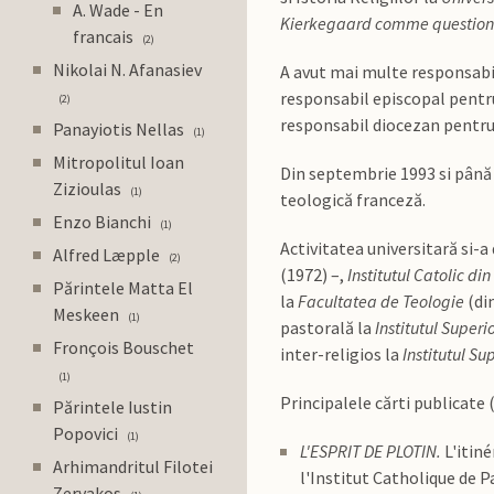
A. Wade - En
Kierkegaard comme question
francais
2
Nikolai N. Afanasiev
A avut mai multe responsabil
responsabil episcopal pentru
2
responsabil diocezan pentru 
Panayiotis Nellas
1
Mitropolitul Ioan
Din septembrie 1993 si până 
Zizioulas
1
teologică franceză.
Enzo Bianchi
1
Activitatea universitară si-a
Alfred Læpple
2
(1972) –,
Institutul Catolic din
Părintele Matta El
la
Facultatea de Teologie
(di
Meskeen
1
pastorală la
Institutul Super
Fronçois Bouschet
inter-religios la
Institutul Su
1
Principalele cărti publicate (î
Părintele Iustin
Popovici
1
L'ESPRIT DE PLOTIN.
L'itiné
Arhimandritul Filotei
l'Institut Catholique de P
Zervakos