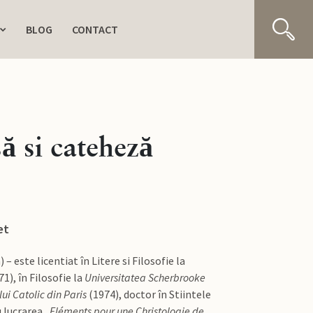
BLOG
CONTACT
să si cateheză
et
este licentiat în Litere si Filosofie la
1), în Filosofie la
Universitatea Scherbrooke
ului Catolic din Paris
(1974), doctor în Stiintele
 lucrarea „
Eléments pour une Christologie de