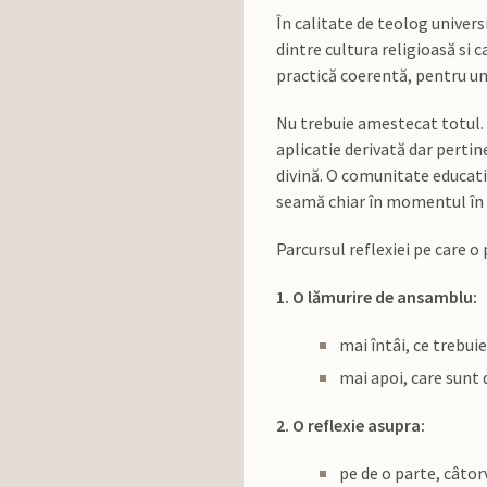
În calitate de teolog univers
dintre cultura religioasă si
practică coerentă, pentru un
Nu trebuie amestecat totul. D
aplicatie derivată dar pertin
divină. O comunitate educati
seamă chiar în momentul în c
Parcursul reflexiei pe care o
1. O lămurire de ansamblu:
mai întâi, ce trebuie
mai apoi, care sunt 
2. O reflexie asupra:
pe de o parte, câtor