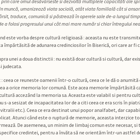
in care omul desăvârseste si dezvoltă multiplele capacităti ale spiri
rin muncă, umanizează viata socială, atât viata familială cât si ansamb
 sfârsit, traduce, comunică si păstrează în operele sale de-a lungul timp
de a folosi progresului unui cât mai mare număr si chiar întregului n
nd este vorba despre cultură religioasă : aceasta nu este transmite
 împărtăsită de adunarea credinciosilor în Biserică, ori care ar fi c
upra unei a doua distinctii : nu există doar cultură si cultură, dar e
i judecata.
 ceea ce reuneste oamenii într-o cultură, ceea ce le dă o anumită 
ntea a orice memoria lor comună. Este acea memorie împărtăsită care
cultură accezând la memoria sa. Aceasta este valabil si pentru cultu
nu s-a sesizat de incapacitatea lor de a citi ceea ce era scris în piatr
în vitralii etc.). Ceea ce era destinat unui popor analfabet, dar capa
licat. Atunci când este o ruptură de memorie, aceasta interzice t
i urmează. De asemenea, un minim de limbaj comun este necesar, si 
pecifice credintei, pentru a învăta să ne orientăm într-un astfel d