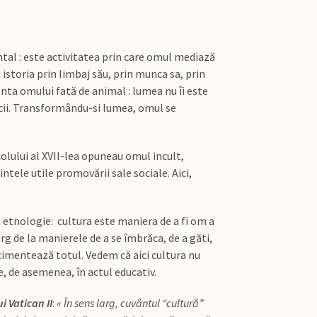
ntal : este activitatea prin care omul mediază
storia prin limbaj său, prin munca sa, prin
enta omului fată de animal : lumea nu îi este
icii. Transformându-si lumea, omul se
ecolului al XVII-lea opuneau omul incult,
intele utile promovării sale sociale. Aici,
n etnologie: cultura este maniera de a fi om a
rg de la manierele de a se îmbrăca, de a găti,
e cimentează totul. Vedem că aici cultura nu
e, de asemenea, în actul educativ.
i Vatican II
:
« În sens larg, cuvântul “cultură”