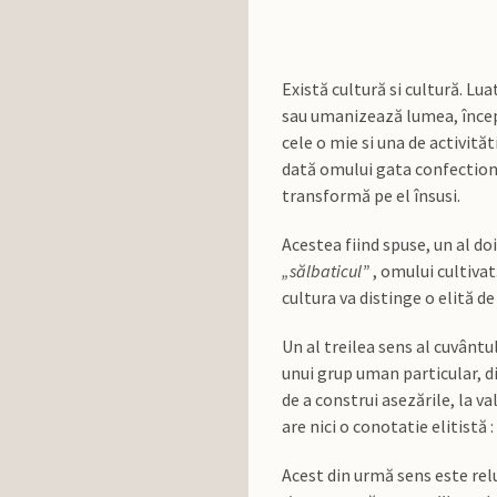
Există cultură si cultură. Lu
sau umanizează lumea, începâ
cele o mie si una de activită
dată omului gata confectiona
transformă pe el însusi.
Acestea fiind spuse, un al doi
„sălbaticul”
, omului cultiva
cultura va distinge o elită d
Un al treilea sens al cuvântu
unui grup uman particular, di
de a construi asezările, la v
are nici o conotatie elitistă
Acest din urmă sens este rel