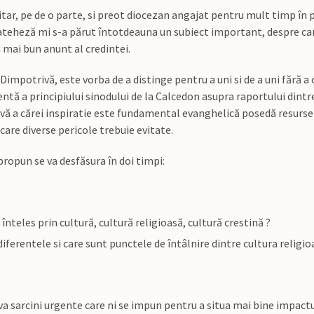
itar, pe de o parte, si preot diocezan angajat pentru mult timp în 
 cateheză mi s-a părut întotdeauna un subiect important, despre car
 mai bun anunt al credintei.
impotrivă, este vorba de a distinge pentru a uni si de a uni fără a 
entă a principiului sinodului de la Calcedon asupra raportului dintr
vă a cărei inspiratie este fundamental evanghelică posedă resurse 
are diverse pericole trebuie evitate.
 propun se va desfăsura în doi timpi:
 înteles prin cultură, cultură religioasă, cultură crestină ?
diferentele si care sunt punctele de întâlnire dintre cultura religio
va sarcini urgente care ni se impun pentru a situa mai bine impactul 