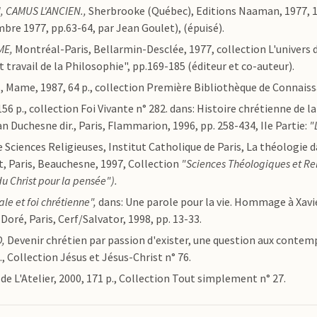
 CAMUS L'ANCIEN.,
Sherbrooke (Québec), Editions Naaman, 1977, 126
bre 1977, pp.63-64, par Jean Goulet), (épuisé).
ME,
Montréal-Paris, Bellarmin-Desclée, 1977, collection L'univers d
t travail de la Philosophie", pp.169-185 (éditeur et co-auteur).
s, Mame, 1987, 64 p., collection Première Bibliothèque de Connaiss
 156 p., collection Foi Vivante n° 282. dans: Histoire chrétienne de la
ean Duchesne dir., Paris, Flammarion, 1996, pp. 258-434, IIe Partie:
"
 Sciences Religieuses, Institut Catholique de Paris, La théologie d
, Paris, Beauchesne, 1997, Collection
"Sciences Théologiques et Re
 Christ pour la pensée").
ale et foi chrétienne",
dans: Une parole pour la vie. Hommage à Xavi
oré, Paris, Cerf/Salvator, 1998, pp. 13-33.
D,
Devenir chrétien par passion d'exister, une question aux conte
., Collection Jésus et Jésus-Christ n° 76.
 de L'Atelier, 2000, 171 p., Collection Tout simplement n° 27.