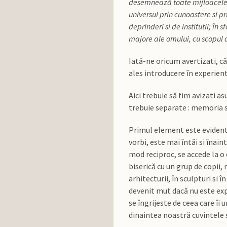
desemnează toate mijloacele pr
universul prin cunoastere si p
deprinderi si de institutii; în
majore ale omului, cu scopul 
Iată-ne oricum avertizati, câ
ales introducere în experienta
Aici trebuie să fim avizati as
trebuie separate : memoria s
Primul element este evident :
vorbi, este mai întâi si înai
mod reciproc, se accede la o 
biserică cu un grup de copii, 
arhitecturii, în sculpturi si 
devenit mut dacă nu este exp
se îngrijeste de ceea care î
dinaintea noastră cuvintele s