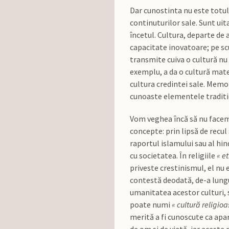
Dar cunostinta nu este totul
continuturilor sale. Sunt uita
încetul. Cultura, departe de
capacitate inovatoare; pe scu
transmite cuiva o cultură nu 
exemplu, a da o cultură matem
cultura credintei sale. Memor
cunoaste elementele traditiei
Vom veghea încă să nu facem 
concepte: prin lipsă de recul
raportul islamului sau al hin
cu societatea. În religiile
« et
priveste crestinismul, el nu e
contestă deodată, de-a lungul 
umanitatea acestor culturi, 
poate numi
« cultură religioa
merită a fi cunoscute ca apa