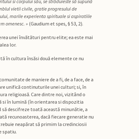
tului si corpului său, se străduieste să supună
lul vietii civile, gratie progresului de
ului, marile experienta spirituale si aspiratiile
eam omenesc. »
(Gaudium et spes, § 53, 2).
rea unei învătături pentru elite; ea este mai
alea lor.
xistă în cultura însăsi două elemente ce nu
comunitate de maniere de a fi, de a face, de a
 unifică continuturile unei culturi; si, în
ra religioasă. Care dintre noi, vizitând o
ă si în lumină (în orientarea si dispozitia
bil să descifreze toată această minunătie, a
oată recunoasterea, dacă fiecare generatie nu
trebuie neapărat să primim la credinciosii
e spatiu.