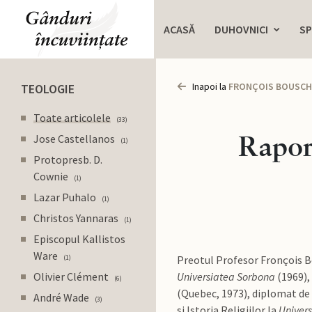
ACASĂ
DUHOVNICI
SP
Inapoi la
FRONÇOIS BOUSCH
TEOLOGIE
Toate articolele
33
Raport
Jose Castellanos
1
Protopresb. D.
Cownie
1
Lazar Puhalo
1
Christos Yannaras
1
Episcopul Kallistos
Ware
1
Preotul Profesor Fronçois Bou
Olivier Clément
Universiatea Sorbona
(1969), 
6
(Quebec, 1973), diplomat de 
André Wade
3
si Istoria Religiilor la
Univer