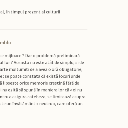
al, în timpul prezent al culturii
samblu
cu ce mijloace ? Dar o problemă preliminară
ul lor ? Aceasta nu este atât de simplu, si de
arte multumiti de a avea o oră obligatorie,
se : se poate constata că există locuri unde
 că lipseste orice memorie crestină fără de
i nu ezită să spună în maniera lor că « ei nu
 pentru a asigura cateheza, se limitează asupra
este un învătământ « neutru », care oferă un