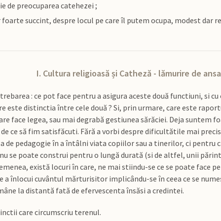
ie de preocuparea catehezei ;
r foarte succint, despre locul pe care îl putem ocupa, modest dar re
I. Cultura religioasă și Catheză - lămurire de an
ntrebarea : ce pot face pentru a asigura aceste două functiuni, si 
re este distinctia între cele două ? Si, prin urmare, care este raport
care face legea, sau mai degrabă gestiunea sărăciei. Deja suntem fo
de ce să fim satisfăcuti. Fără a vorbi despre dificultătile mai preci
a de pedagogie în a întâlni viata copiilor sau a tinerilor, ci pentru
nu se poate construi pentru o lungă durată (si de altfel, unii părint
e asemenea, există locuri în care, ne mai stiindu-se ce se poate face
l de a înlocui cuvântul mărturisitor implicându-se în ceea ce se num
âne la distantă fată de efervescenta însăsi a credintei.
inctii care circumscriu terenul.