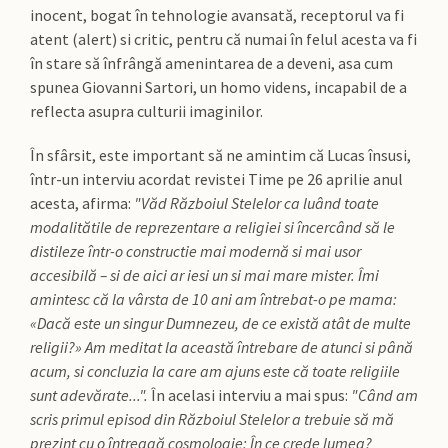
inocent, bogat în tehnologie avansată, receptorul va fi
atent (alert) si critic, pentru că numai în felul acesta va fi
în stare să înfrângă amenintarea de a deveni, asa cum
spunea Giovanni Sartori, un homo videns, incapabil de a
reflecta asupra culturii imaginilor.
În sfârsit, este important să ne amintim că Lucas însusi,
într-un interviu acordat revistei Time pe 26 aprilie anul
acesta, afirma:
"Văd Războiul Stelelor ca luând toate
modalitătile de reprezentare a religiei si încercând să le
distileze într-o constructie mai modernă si mai usor
accesibilă – si de aici ar iesi un si mai mare mister. Îmi
amintesc că la vârsta de 10 ani am întrebat-o pe mama:
«Dacă este un singur Dumnezeu, de ce există atât de multe
religii?» Am meditat la această întrebare de atunci si până
acum, si concluzia la care am ajuns este că toate religiile
sunt adevărate...".
În acelasi interviu a mai spus:
"Când am
scris primul episod din Războiul Stelelor a trebuie să mă
prezint cu o întreagă cosmologie: În ce crede lumea?