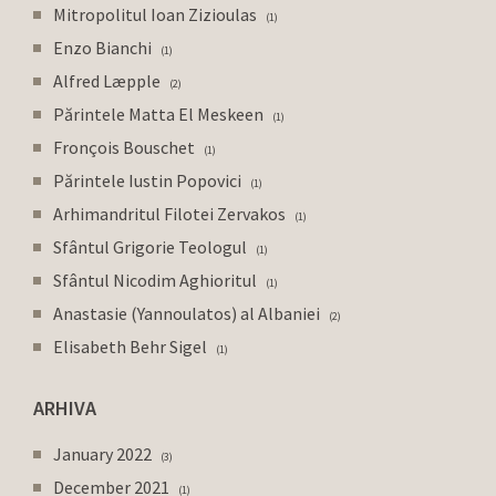
Mitropolitul Ioan Zizioulas
1
Enzo Bianchi
1
Alfred Læpple
2
Părintele Matta El Meskeen
1
Fronçois Bouschet
1
Părintele Iustin Popovici
1
Arhimandritul Filotei Zervakos
1
Sfântul Grigorie Teologul
1
Sfântul Nicodim Aghioritul
1
Anastasie (Yannoulatos) al Albaniei
2
Elisabeth Behr Sigel
1
ARHIVA
January 2022
3
December 2021
1