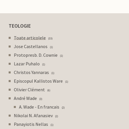
TEOLOGIE
Toate articolele
33
Jose Castellanos
1
Protopresb. D. Cownie
1
Lazar Puhalo
1
Christos Yannaras
1
Episcopul Kallistos Ware
1
Olivier Clément
6
André Wade
3
A. Wade - En francais
2
Nikolai N. Afanasiev
2
Panayiotis Nellas
1