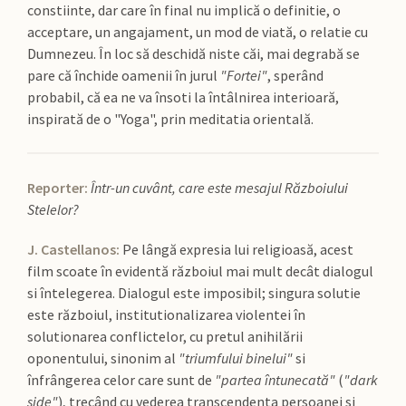
constiinte, dar care în final nu implică o definitie, o
acceptare, un angajament, un mod de viată, o relatie cu
Dumnezeu. În loc să deschidă niste căi, mai degrabă se
pare că închide oamenii în jurul
"Fortei"
, sperând
probabil, că ea ne va însoti la întâlnirea interioară,
inspirată de o "Yoga", prin meditatia orientală.
Reporter:
Într-un cuvânt, care este mesajul Războiului
Stelelor?
J. Castellanos:
Pe lângă expresia lui religioasă, acest
film scoate în evidentă războiul mai mult decât dialogul
si întelegerea. Dialogul este imposibil; singura solutie
este războiul, institutionalizarea violentei în
solutionarea conflictelor, cu pretul anihilării
oponentului, sinonim al
"triumfului binelui"
si
înfrângerea celor care sunt de
"partea întunecată"
(
"dark
side"
), trecând cu vederea transcendenta persoanei si