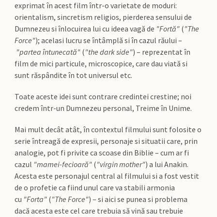
exprimat în acest film într-o varietate de moduri:
orientalism, sincretism religios, pierderea sensului de
Dumnezeu si înlocuirea lui cu ideea vagă de
"Fortă"
(
"The
Force"
); acelasi lucru se întâmplă si în cazul răului –
"partea întunecată"
(
"the dark side"
) – reprezentat în
film de mici particule, microscopice, care dau viată si
sunt răspândite în tot universul etc.
Toate aceste idei sunt contrare credintei crestine; noi
credem într-un Dumnezeu personal, Treime în Unime.
Mai mult decât atât, în contextul filmului sunt folosite o
serie întreagă de expresii, personaje si situatii care, prin
analogie, pot fi privite ca scoase din Biblie – cum ar fi
cazul
"mamei-fecioară"
(
"virgin mother"
) a lui Anakin.
Acesta este personajul central al filmului si a fost vestit
de o profetie ca fiind unul care va stabili armonia
cu
"Forta"
(
"The Force"
) – si aici se punea si problema
dacă acesta este cel care trebuia să vină sau trebuie