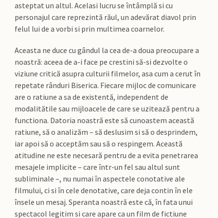
asteptat un altul. Acelasi lucru se întâmplă si cu
personajul care reprezintă răul, un adevărat diavol prin
felul lui de a vorbi si prin multimea coarnelor.
Aceasta ne duce cu gândul la cea de-a doua preocupare a
noastră: aceea de a-i face pe crestini să-si dezvolte o
viziune critică asupra culturii filmelor, asa cum a cerut în
repetate rânduri Biserica. Fiecare mijloc de comunicare
are o ratiune a sa de existentă, independent de
modalitătile sau mijloacele de care se uzitează pentru a
functiona. Datoria noastră este să cunoastem această
ratiune, să o analizăm – să deslusim si să o desprindem,
iar apoi să o acceptăm sau să o respingem. Această
atitudine ne este necesară pentru de a evita penetrarea
mesajele implicite – care într-un fel sau altul sunt
subliminale –, nu numai în aspectele conotative ale
filmului, ci si în cele denotative, care deja contin în ele
însele un mesaj. Speranta noastră este că, în fata unui
spectacol legitim si care apare ca un film de fictiune