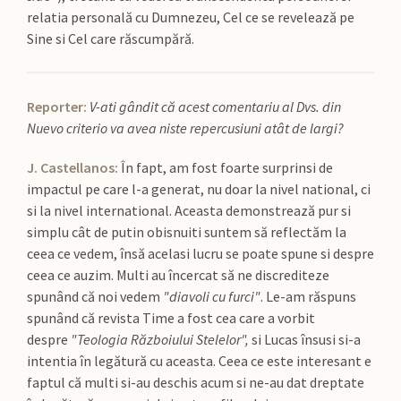
relatia personală cu Dumnezeu, Cel ce se revelează pe
Sine si Cel care răscumpără.
Reporter:
V-ati gândit că acest comentariu al Dvs. din
Nuevo criterio va avea niste repercusiuni atât de largi?
J. Castellanos:
În fapt, am fost foarte surprinsi de
impactul pe care l-a generat, nu doar la nivel national, ci
si la nivel international. Aceasta demonstrează pur si
simplu cât de putin obisnuiti suntem să reflectăm la
ceea ce vedem, însă acelasi lucru se poate spune si despre
ceea ce auzim. Multi au încercat să ne discrediteze
spunând că noi vedem
"diavoli cu furci"
. Le-am răspuns
spunând că revista Time a fost cea care a vorbit
despre
"Teologia Războiului Stelelor",
si Lucas însusi si-a
intentia în legătură cu aceasta. Ceea ce este interesant e
faptul că multi si-au deschis acum si ne-au dat dreptate