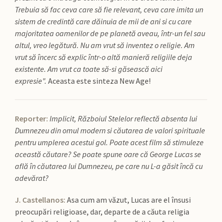
Trebuia să fac ceva care să fie relevant, ceva care imita un
sistem de credintă care dăinuia de mii de ani si cu care
majoritatea oamenilor de pe planetă aveau, într-un fel sau
altul, vreo legătură. Nu am vrut să inventez o religie. Am
vrut să încerc să explic într-o altă manieră religiile deja
existente. Am vrut ca toate să-si găsească aici
expresie".
Aceasta este sinteza New Age!
Reporter:
Implicit, Războiul Stelelor reflectă absenta lui
Dumnezeu din omul modern si căutarea de valori spirituale
pentru umplerea acestui gol. Poate acest film să stimuleze
această căutare? Se poate spune oare că George Lucas se
află în căutarea lui Dumnezeu, pe care nu L-a găsit încă cu
adevărat?
J. Castellanos:
Asa cum am văzut, Lucas are el însusi
preocupări religioase, dar, departe de a căuta religia