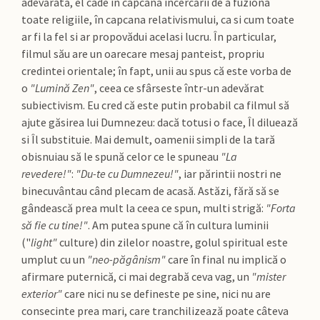
adevărată, el cade în capcana încercării de a fuziona
toate religiile, în capcana relativismului, ca si cum toate
ar fi la fel si ar propovădui acelasi lucru. În particular,
filmul său are un oarecare mesaj panteist, propriu
credintei orientale; în fapt, unii au spus că este vorba de
o
"Lumină Zen"
, ceea ce sfârseste într-un adevărat
subiectivism. Eu cred că este putin probabil ca filmul să
ajute găsirea lui Dumnezeu: dacă totusi o face, Îl diluează
si Îl substituie. Mai demult, oamenii simpli de la tară
obisnuiau să le spună celor ce le spuneau
"La
revedere!"
:
"Du-te cu Dumnezeu!"
, iar părintii nostri ne
binecuvântau când plecam de acasă. Astăzi, fără să se
gândească prea mult la ceea ce spun, multi strigă:
"Forta
să fie cu tine!"
. Am putea spune că în cultura luminii
("
light"
culture) din zilelor noastre, golul spiritual este
umplut cu un
"neo-păgânism"
care în final nu implică o
afirmare puternică, ci mai degrabă ceva vag, un
"mister
exterior"
care nici nu se defineste pe sine, nici nu are
consecinte prea mari, care tranchilizează poate câteva