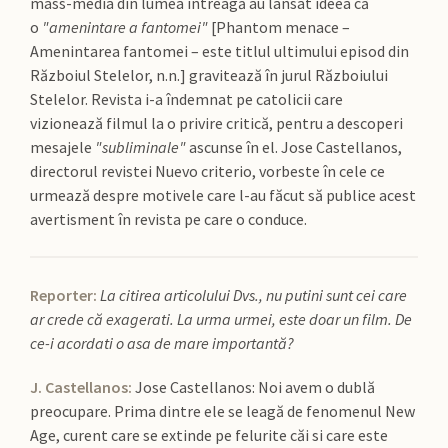
mass-media din lumea întreagă au lansat ideea că
o
"amenintare a fantomei"
[Phantom menace –
Amenintarea fantomei – este titlul ultimului episod din
Războiul Stelelor, n.n.] gravitează în jurul Războiului
Stelelor. Revista i-a îndemnat pe catolicii care
vizionează filmul la o privire critică, pentru a descoperi
mesajele
"subliminale"
ascunse în el. Jose Castellanos,
directorul revistei Nuevo criterio, vorbeste în cele ce
urmează despre motivele care l-au făcut să publice acest
avertisment în revista pe care o conduce.
Reporter:
La citirea articolului Dvs., nu putini sunt cei care
ar crede că exagerati. La urma urmei, este doar un film. De
ce-i acordati o asa de mare importantă?
J. Castellanos:
Jose Castellanos: Noi avem o dublă
preocupare. Prima dintre ele se leagă de fenomenul New
Age, curent care se extinde pe felurite căi si care este