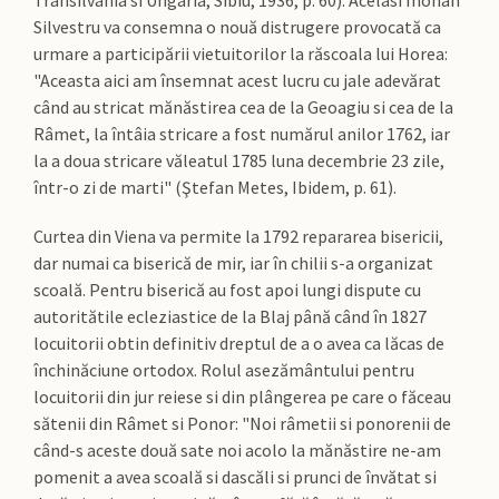
Transilvania si Ungaria, Sibiu, 1936, p. 60). Acelasi monah
Silvestru va consemna o nouă distrugere provocată ca
urmare a participării vietuitorilor la răscoala lui Horea:
"Aceasta aici am însemnat acest lucru cu jale adevărat
când au stricat mănăstirea cea de la Geoagiu si cea de la
Râmet, la întâia stricare a fost numărul anilor 1762, iar
la a doua stricare văleatul 1785 luna decembrie 23 zile,
într-o zi de marti" (Ştefan Metes, Ibidem, p. 61).
Curtea din Viena va permite la 1792 repararea bisericii,
dar numai ca biserică de mir, iar în chilii s-a organizat
scoală. Pentru biserică au fost apoi lungi dispute cu
autoritătile ecleziastice de la Blaj până când în 1827
locuitorii obtin definitiv dreptul de a o avea ca lăcas de
închinăciune ortodox. Rolul asezământului pentru
locuitorii din jur reiese si din plângerea pe care o făceau
sătenii din Râmet si Ponor: "Noi râmetii si ponorenii de
când-s aceste două sate noi acolo la mănăstire ne-am
pomenit a avea scoală si dascăli si prunci de învătat si