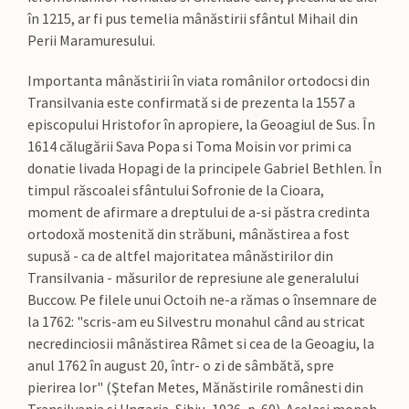
în 1215, ar fi pus temelia mânăstirii sfântul Mihail din
Perii Maramuresului.
Importanta mânăstirii în viata românilor ortodocsi din
Transilvania este confirmată si de prezenta la 1557 a
episcopului Hristofor în apropiere, la Geoagiul de Sus. În
1614 călugării Sava Popa si Toma Moisin vor primi ca
donatie livada Hopagi de la principele Gabriel Bethlen. În
timpul răscoalei sfântului Sofronie de la Cioara,
moment de afirmare a dreptului de a-si păstra credinta
ortodoxă mostenită din străbuni, mânăstirea a fost
supusă - ca de altfel majoritatea mânăstirilor din
Transilvania - măsurilor de represiune ale generalului
Buccow. Pe filele unui Octoih ne-a rămas o însemnare de
la 1762: "scris-am eu Silvestru monahul când au stricat
necredinciosii mânăstirea Râmet si cea de la Geoagiu, la
anul 1762 în august 20, într- o zi de sâmbătă, spre
pierirea lor" (Ştefan Metes, Mănăstirile românesti din