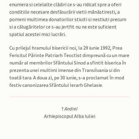
enumera si celelalte clădiri ce s-au ridicat spre a oferi
conditiile necesare desfăsurării vietii mânăstiresti, a
pomeni multimea donatorilor stiuiti si nestiuti precum
si a călugăritelor ce s-au jertfit nu ne este suficient
spatiul acestei mici lucrări.
Cu prilejul hramului bisericii noi, la 29 iunie 1992, Prea
Fericitul Părinte Patriarh Teoctist dimpreună cu un mare
număr al membrilor Sfântului Sinod a sfintit biserica în
prezenta unei multimi imense din Transilvania si din
toată tara. A doua zi, pe 30 iunie, s-a proclamat în mod
festiv canonizarea Sfântului Ierarh Ghelasie.
†
Andrei
Arhiepiscopul Alba Iuliei