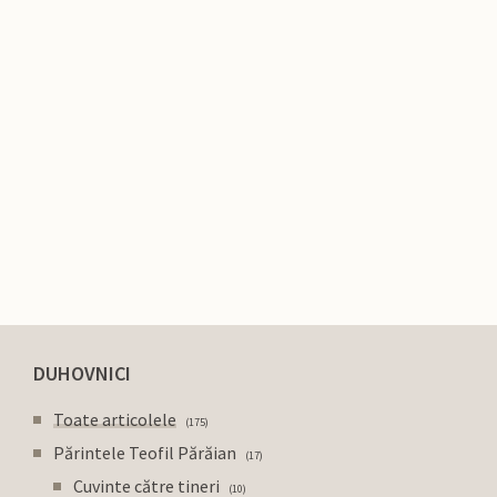
DUHOVNICI
Toate articolele
175
Părintele Teofil Părăian
17
Cuvinte către tineri
10