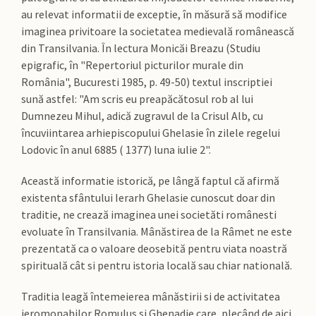
au relevat informatii de exceptie, în măsură să modifice
imaginea privitoare la societatea medievală românească
din Transilvania. În lectura Monicăi Breazu (Studiu
epigrafic, în "Repertoriul picturilor murale din
România", Bucuresti 1985, p. 49-50) textul inscriptiei
sună astfel: "Am scris eu preapăcătosul rob al lui
Dumnezeu Mihul, adică zugravul de la Crisul Alb, cu
încuviintarea arhiepiscopului Ghelasie în zilele regelui
Lodovic în anul 6885 ( 1377) luna iulie 2".
Această informatie istorică, pe lângă faptul că afirmă
existenta sfântului Ierarh Ghelasie cunoscut doar din
traditie, ne crează imaginea unei societăti românesti
evoluate în Transilvania. Mânăstirea de la Râmet ne este
prezentată ca o valoare deosebită pentru viata noastră
spirituală cât si pentru istoria locală sau chiar natională.
Traditia leagă întemeierea mânăstirii si de activitatea
ieromonahilor Romulus si Ghenadie care, plecând de aici