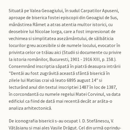
Situată pe Valea Geoagiului, în sudul Carpatilor Apuseni,
aproape de biserica fostei episcopii din Geoagiul de Sus,
mânăstirea Râmet a atras atentia multor istorici, cu
deosebire lui Nicolae Iorga, care a fost impresionat de
vechimea si simplitatea asezământului, de sălbăticia
locurilor greu accesibile si de numele locului, evocator în
privinta celor ce trăiau aici (Studii si documente cu privire
la istoria românilor, Bucuresti, 1901 - 1916 XIII, p. 158.).
Consemnând inscriptia săpată în piatră deasupra intrării
"Dentăi au fost zugrăvită această sfântă biserică în
zilele lui Matiias crai vă leato 6895 august 14" si
lecturând anul din textul inscriptiei 1487 în loc de 1387,
în corcondantă cu numele regelui Matei Corvinul, va data
edificiul ca fiind de dată mai recentă decât ar arăta-o
analiza arhitectonică.
De iconografia bisericii s-au ocupat I. D. Stefănescu, V.
Vătăsianu si mai ales Vasile Drăgut. Cel din urmă oprindu-