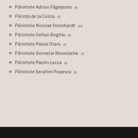
Părintele Adrian Făgețeanu
0
Părinții de la Colciu
2
Părintele Nicolae Steinhardt
10
Părintele Sofian Boghiu
0
Părintele Paisie Olaru
3
Părintele Dometie Manolache
7
Părintele Paulin Lecca
3
Părintele Serafim Popescu
3