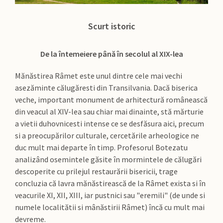
Scurt istoric
De la întemeiere până în secolul al XIX-lea
Mănăstirea Râmet este unul dintre cele mai vechi
asezăminte călugăresti din Transilvania. Dacă biserica
veche, important monument de arhitectură românească
din veacul al XIV-lea sau chiar mai dinainte, stă mărturie
a vietii duhovnicesti intense ce se desfăsura aici, precum
si a preocupărilor culturale, cercetările arheologice ne
duc mult mai departe în timp. Profesorul Botezatu
analizând osemintele găsite în mormintele de călugări
descoperite cu prilejul restaurării bisericii, trage
concluzia că lavra mănăstirească de la Râmet exista si în
veacurile XI, XII, XIII, iar pustnici sau "eremili" (de unde si
numele localitătii si mânăstirii Râmet) încă cu mult mai
devreme.