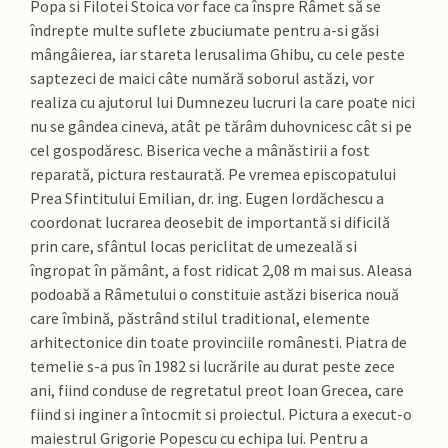
Popa si Filotei Stoica vor face ca înspre Râmet să se
îndrepte multe suflete zbuciumate pentru a-si găsi
mângâierea, iar stareta Ierusalima Ghibu, cu cele peste
saptezeci de maici câte numără soborul astăzi, vor
realiza cu ajutorul lui Dumnezeu lucruri la care poate nici
nu se gândea cineva, atât pe tărâm duhovnicesc cât si pe
cel gospodăresc. Biserica veche a mânăstirii a fost
reparată, pictura restaurată. Pe vremea episcopatului
Prea Sfintitului Emilian, dr. ing. Eugen Iordăchescu a
coordonat lucrarea deosebit de importantă si dificilă
prin care, sfântul locas periclitat de umezeală si
îngropat în pământ, a fost ridicat 2,08 m mai sus. Aleasa
podoabă a Râmetului o constituie astăzi biserica nouă
care îmbină, păstrând stilul traditional, elemente
arhitectonice din toate provinciile românesti. Piatra de
temelie s-a pus în 1982 si lucrările au durat peste zece
ani, fiind conduse de regretatul preot Ioan Grecea, care
fiind si inginer a întocmit si proiectul. Pictura a execut-o
maiestrul Grigorie Popescu cu echipa lui. Pentru a