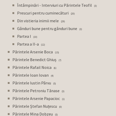
Întâmpinări - Interviuri cu Părintele Teofil
3
Prescuri pentru cuminecături
20
Din vistieria inimii mele
29
Gânduri bune pentru gânduri bune
3
Partea I
10
Partea a II-a
12
Părintele Arsenie Boca
15
Părintele Benedict Ghiuș
7
Părintele Rafail Noica
6
Părintele Ioan Iovan
4
Părintele Iustin Pârvu
5
Părintele Petroniu Tănase
3
Părintele Arsenie Papacioc
1
Părintele Ștefan Nuțescu
0
Părintele Mina Dobzeu
5