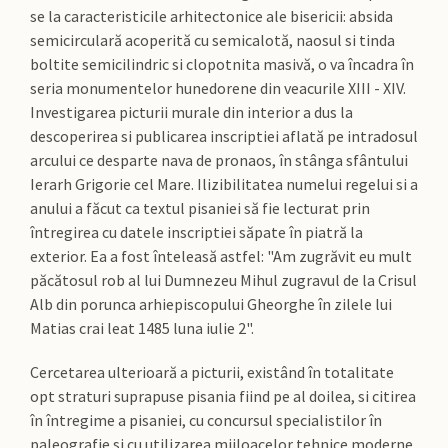
se la caracteristicile arhitectonice ale bisericii: absida
semicirculară acoperită cu semicalotă, naosul si tinda
boltite semicilindric si clopotnita masivă, o va încadra în
seria monumentelor hunedorene din veacurile XIII - XIV.
Investigarea picturii murale din interior a dus la
descoperirea si publicarea inscriptiei aflată pe intradosul
arcului ce desparte nava de pronaos, în stânga sfântului
Ierarh Grigorie cel Mare. Ilizibilitatea numelui regelui si a
anului a făcut ca textul pisaniei să fie lecturat prin
întregirea cu datele inscriptiei săpate în piatră la
exterior. Ea a fost înteleasă astfel: "Am zugrăvit eu mult
păcătosul rob al lui Dumnezeu Mihul zugravul de la Crisul
Alb din porunca arhiepiscopului Gheorghe în zilele lui
Matias crai leat 1485 luna iulie 2".
Cercetarea ulterioară a picturii, existând în totalitate
opt straturi suprapuse pisania fiind pe al doilea, si citirea
în întregime a pisaniei, cu concursul specialistilor în
paleografie si cu utilizarea mijloacelor tehnice moderne,