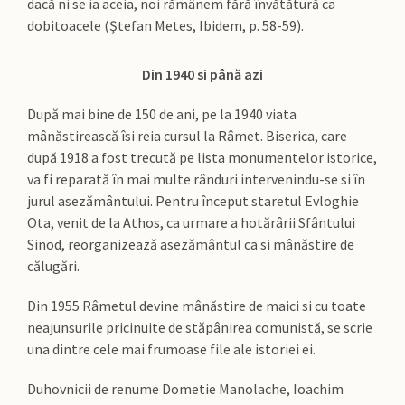
dacă ni se ia aceia, noi rămânem fără învătătură ca
dobitoacele (Ştefan Metes, Ibidem, p. 58-59).
Din 1940 si până azi
După mai bine de 150 de ani, pe la 1940 viata
mânăstirească îsi reia cursul la Râmet. Biserica, care
după 1918 a fost trecută pe lista monumentelor istorice,
va fi reparată în mai multe rânduri intervenindu-se si în
jurul asezământului. Pentru început staretul Evloghie
Ota, venit de la Athos, ca urmare a hotărârii Sfântului
Sinod, reorganizează asezământul ca si mânăstire de
călugări.
Din 1955 Râmetul devine mânăstire de maici si cu toate
neajunsurile pricinuite de stăpânirea comunistă, se scrie
una dintre cele mai frumoase file ale istoriei ei.
Duhovnicii de renume Dometie Manolache, Ioachim