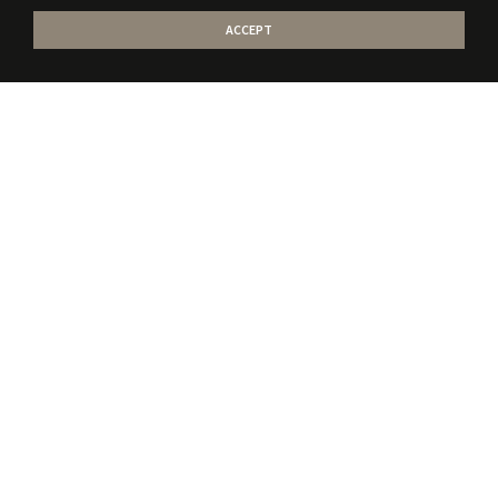
ACCEPT
Stati la curent
cu
noile publicatii
Sunt de acord sa primesc mail-uri referitoare la