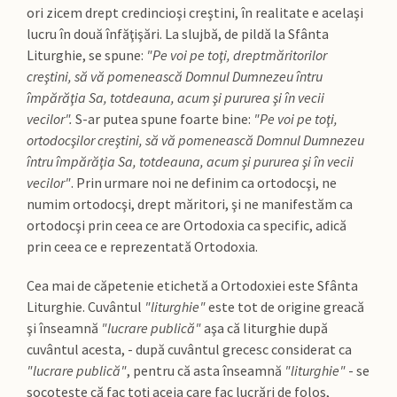
ori zicem drept credincioşi creştini, în realitate e acelaşi
lucru în două înfăţişări. La slujbă, de pildă la Sfânta
Liturghie, se spune:
"Pe voi pe toţi, dreptmăritorilor
creştini, să vă pomenească Domnul Dumnezeu întru
împărăţia Sa, totdeauna, acum şi pururea şi în vecii
vecilor".
S-ar putea spune foarte bine:
"Pe voi pe toţi,
ortodocşilor creştini, să vă pomenească Domnul Dumnezeu
întru împărăţia Sa, totdeauna, acum şi pururea şi în vecii
vecilor"
. Prin urmare noi ne definim ca ortodocşi, ne
numim ortodocşi, drept măritori, şi ne manifestăm ca
ortodocşi prin ceea ce are Ortodoxia ca specific, adică
prin ceea ce e reprezentată Ortodoxia.
Cea mai de căpetenie etichetă a Ortodoxiei este Sfânta
Liturghie. Cuvântul
"liturghie"
este tot de origine greacă
şi înseamnă
"lucrare publică"
aşa că liturghie după
cuvântul acesta, - după cuvântul grecesc considerat ca
"lucrare publică"
, pentru că asta înseamnă
"liturghie"
- se
socoteşte că fac toţi aceia care fac lucrări de folos,