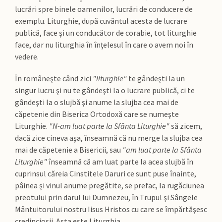
lucrări spre binele oamenilor, lucrări de conducere de
exemplu. Liturghie, după cuvântul acesta de lucrare
publică, face şi un conducător de corabie, tot liturghie
face, dar nu liturghia în înţelesul în care o avem noi în
vedere.
În româneşte când zici
"liturghie"
te gândeşti la un
singur lucru şi nu te gândeşti la o lucrare publică, ci te
gândeşti la o slujbă şi anume la slujba cea mai de
căpetenie din Biserica Ortodoxă care se numeşte
Liturghie.
"N-am luat parte la Sfânta Liturghie"
să zicem,
dacă zice cineva aşa, înseamnă că nu merge la slujba cea
mai de căpetenie a Bisericii, sau
"am luat parte la Sfânta
Liturghie"
înseamnă că am luat parte la acea slujbă în
cuprinsul căreia Cinstitele Daruri ce sunt puse înainte,
pâinea şi vinul anume pregătite, se prefac, la rugăciunea
preotului prin darul lui Dumnezeu, în Trupul şi Sângele
Mântuitorului nostru Iisus Hristos cu care se împărtăşesc
credincioşii. Asta este Liturghia.