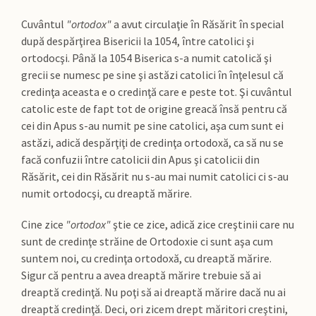
Cuvântul
"ortodox"
a avut circulaţie în Răsărit în special
după despărţirea Bisericii la 1054, între catolici şi
ortodocşi. Până la 1054 Biserica s-a numit catolică şi
grecii se numesc pe sine şi astăzi catolici în înţelesul că
credinţa aceasta e o credinţă care e peste tot. Şi cuvântul
catolic este de fapt tot de origine greacă însă pentru că
cei din Apus s-au numit pe sine catolici, aşa cum sunt ei
astăzi, adică despărţiţi de credinţa ortodoxă, ca să nu se
facă confuzii între catolicii din Apus şi catolicii din
Răsărit, cei din Răsărit nu s-au mai numit catolici ci s-au
numit ortodocşi, cu dreaptă mărire.
Cine zice
"ortodox"
ştie ce zice, adică zice creştinii care nu
sunt de credinţe străine de Ortodoxie ci sunt aşa cum
suntem noi, cu credinţa ortodoxă, cu dreaptă mărire.
Sigur că pentru a avea dreaptă mărire trebuie să ai
dreaptă credinţă. Nu poţi să ai dreaptă mărire dacă nu ai
dreaptă credinţă. Deci, ori zicem drept măritori creştini,