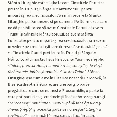
Sfânta Liturghie este slujba la care Cinstitele Daruri se
prefac în Trupul şi Sângele Mântuitorului pentru
împărtăşirea credincioşilor. Avem în vedere la Sfânta
Liturghie pe Dumnezeu şi pe oameni. Pe Dumnezeu care
ne dă posibilitatea să avem Cinstitele Daruri, să avem
Trupul şi Sângele Mântuitorului, să avem Sfânta
Euharistie pentru împărtăşirea credincioşilor şi îi avem
în vedere pe credincioşii care doresc să se împărtăşească
cu Cinstitele Daruri prefăcute în Trupul şi Sângele
Mântuitorului nostru Iisus Hristos, cu
"dumnezeieştile,
sfintele, preacuratele, nemuritoarele, cereştile, de viaţă
făcătoarele, înfricoşătoarele lui Hristos Taine"
. Sfânta
Liturghie, aşa cum este în Biserica noastră Otrodoxă, în
Biserica dreptmăritoare, are trei părţi: o parte
pregătitoare care se numeşte Proscomidie, o parte la
care pot participa şi credincioşii încă nebotezaţi numiţi
"cei chemaţi"
sau
"catehumeni"
- până la
"Câţi sunteţi
chemaţi ieşiţi"
şi această parte se numeşte
"Liturghia
cuvântului"
- iar împărtăşirea care se face în cadrul