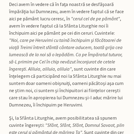
Deci avem în vedere că în faţa noastră se desfăşoară
împărăţia lui Dumnezeu, avem în vedere faptul că se face
aici pe pământ lucru ceresc, în
"cerul cel de pe pământ"
,
avem în vedere faptul că la Sfânta Liturghie noi îi
închipuim aici pe pământ pe cei din ceruri. Cuvintele:
"Noi, care pe Heruvimi cu taină închipuim şi făcătoarei de
viaţă Treimi întreit sfântă cântare aducem, toată grija cea
lumească de la noi să o lepădăm. Ca pe Împăratul tuturor,
să-L primim pe Cel în chip nevăzut înconjurat de cetele
îngereşti. Aliluia, aliluia, aliluia"
, sunt cuvinte din care
înţelegem că participând noi la Sfânta Liturghie nu mai
suntem doar oameni obişnuiţi, oameni păcătoşi aşa cum
ne ştim noi, ci suntem şi închipuitori ai fiinţelor cereşti
care stau în apropierea lui Dumnezeu şi-I aduc mărire lui
Dumnezeu, îi închipuim pe Heruvimi.
Şi, la Sfânta Liturghie, avem posibilitatea să spunem
cuvinte îngereşti:
"Sfânt, Sfânt, Sfânt, Domnul Savaot, plin
este cerul şi pământul de mărirea Ta"
. Sunt cuvinte din cer