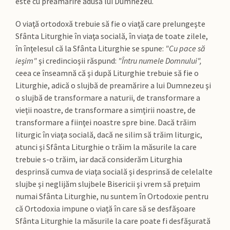
este cu preamărire adusă lui Dumnezeu.
O viaţă ortodoxă trebuie să fie o viaţă care prelungeşte
Sfânta Liturghie în viaţa socială, în viaţa de toate zilele,
în înţelesul că la Sfânta Liturghie se spune:
"Cu pace să
ieşim"
şi credincioşii răspund:
"Întru numele Domnului",
ceea ce înseamnă că şi după Liturghie trebuie să fie o
Liturghie, adică o slujbă de preamărire a lui Dumnezeu şi
o slujbă de transformare a naturii, de transformare a
vieţii noastre, de transformare a simţirii noastre, de
transformare a fiinţei noastre spre bine. Dacă trăim
liturgic în viaţa socială, dacă ne silim să trăim liturgic,
atunci şi Sfânta Liturghie o trăim la măsurile la care
trebuie s-o trăim, iar dacă considerăm Liturghia
desprinsă cumva de viaţa socială şi desprinsă de celelalte
slujbe şi neglijăm slujbele Bisericii şi vrem să preţuim
numai Sfânta Liturghie, nu suntem în Ortodoxie pentru
că Ortodoxia impune o viaţă în care să se desfăşoare
Sfânta Liturghie la măsurile la care poate fi desfăşurată