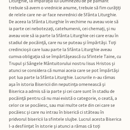
Liturghie, la împărăţia lui Dumnezeu de pe pământ
trebuie să avem o vrednicie anume, trebuie să fim curăţiţi
de relele care ne-ar face nevrednici de Sfânta Liturghie.
De aceea la Sfânta Liturghie în vechime nu aveau voie să
ia parte cei nebotezaţi, catehumenii, cei chemaţi, şi nu
aveau voie să ia parte la Sfânta Liturghie cei care erau în
stadiul de pocăinţă, care nu se puteau şi împărtăşi. Toţi
credincioşii care luau parte la Sfânta Liturghie aveau
cumva obligaţia să se împărtăşească cu Sfintele Taine, cu
Trupul şi Sângele Mântuitorului nostru Iisus Hristos şi
atunci se considera că numai aceia care se pot împărtăşi
pot lua parte la Sfânta Liturghie. Lucrurile n-au rămas
aşa în istoria Bisericii din neputinţa omenească şi
Biserica a admis să ia parte şi cei care sunt în stadiu de
pocăinţă pentru că nu mai există o categorie, o ceată, a
celor ce se pocăiesc, sau mai multe cete din cei care se
pocăiesc şi care nu intrau în biserică ci stăteau în
pridvorul bisericii la sfintele slujbe. Lucrul acesta Biserica
l-a desfiinţat în istorie şi atunci a rămas că toţi