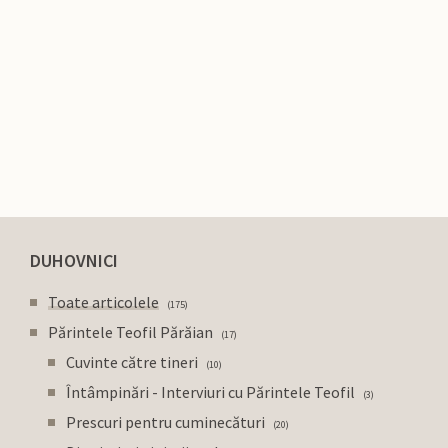
DUHOVNICI
Toate articolele
175
Părintele Teofil Părăian
17
Cuvinte către tineri
10
Întâmpinări - Interviuri cu Părintele Teofil
3
Prescuri pentru cuminecături
20