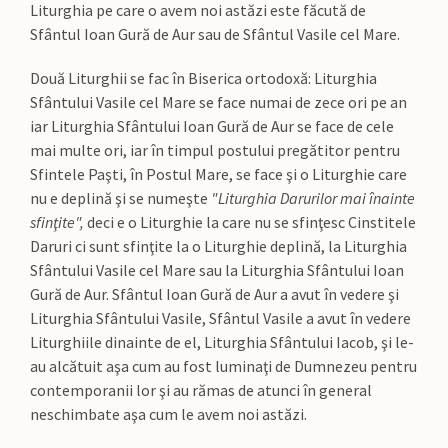
Liturghia pe care o avem noi astăzi este făcută de
Sfântul Ioan Gură de Aur sau de Sfântul Vasile cel Mare.
Două Liturghii se fac în Biserica ortodoxă: Liturghia
Sfântului Vasile cel Mare se face numai de zece ori pe an
iar Liturghia Sfântului Ioan Gură de Aur se face de cele
mai multe ori, iar în timpul postului pregătitor pentru
Sfintele Paşti, în Postul Mare, se face şi o Liturghie care
nu e deplină şi se numeşte
"Liturghia Darurilor mai înainte
sfinţite",
deci e o Liturghie la care nu se sfinţesc Cinstitele
Daruri ci sunt sfinţite la o Liturghie deplină, la Liturghia
Sfântului Vasile cel Mare sau la Liturghia Sfântului Ioan
Gură de Aur. Sfântul Ioan Gură de Aur a avut în vedere şi
Liturghia Sfântului Vasile, Sfântul Vasile a avut în vedere
Liturghiile dinainte de el, Liturghia Sfântului Iacob, şi le-
au alcătuit aşa cum au fost luminaţi de Dumnezeu pentru
contemporanii lor şi au rămas de atunci în general
neschimbate aşa cum le avem noi astăzi.