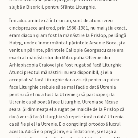
slujbă a Bisericii, pentru Sfânta Liturghie.
Îmi aduc aminte că într-un an, sunt de atunci vreo
cincisprezece ani cred, prin 1980-1981, nu mai ştiu exact,
eram diacon şi am fost la mănăstire la Prislop, pe lângă
Haţeg, unde e înmormântat părintele Arsenie Boca, şi a
venit un părinte, părintele Caliopie Georgescu care era
exarh al mănăstirilor din Mitropolia Olteniei din
Arhiepiscopia Craiovei şi a fost rugat să facă Liturghie.
Atunci preotul mănăstirii nu era disponibil, şi el a
acceptat să facă Liturghie dar a zis că pentru a putea
face Liturghie trebuie să se mai facă o dată Utrenia
pentru că el nu a fost la Utrenie şi să participe şi la
Utrenie ca să poată face Liturghie. Utrenia se făcuse
seara. Şi dimineaţa el a rugat pe maicile de la Prislop că
dacă vor să facă Liturghia să repete încă o dată Utrenia
ca să fie şi el la Utrenie. E o conştiinţă ortodoxă lucrul
acesta. Adică e o pregătire, e o îndatorire, şi el aşa a