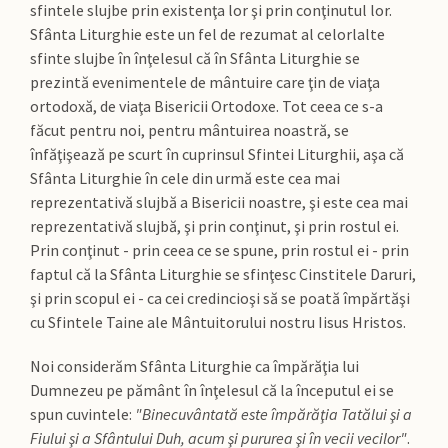
sfintele slujbe prin existenţa lor şi prin conţinutul lor.
Sfânta Liturghie este un fel de rezumat al celorlalte
sfinte slujbe în înţelesul că în Sfânta Liturghie se
prezintă evenimentele de mântuire care ţin de viaţa
ortodoxă, de viaţa Bisericii Ortodoxe. Tot ceea ce s-a
făcut pentru noi, pentru mântuirea noastră, se
înfăţişează pe scurt în cuprinsul Sfintei Liturghii, aşa că
Sfânta Liturghie în cele din urmă este cea mai
reprezentativă slujbă a Bisericii noastre, şi este cea mai
reprezentativă slujbă, şi prin conţinut, şi prin rostul ei.
Prin conţinut - prin ceea ce se spune, prin rostul ei - prin
faptul că la Sfânta Liturghie se sfinţesc Cinstitele Daruri,
şi prin scopul ei - ca cei credincioşi să se poată împărtăşi
cu Sfintele Taine ale Mântuitorului nostru Iisus Hristos.
Noi considerăm Sfânta Liturghie ca împărăţia lui
Dumnezeu pe pământ în înţelesul că la începutul ei se
spun cuvintele:
"Binecuvântată este împărăţia Tatălui şi a
Fiului şi a Sfântului Duh, acum şi pururea şi în vecii vecilor"
.