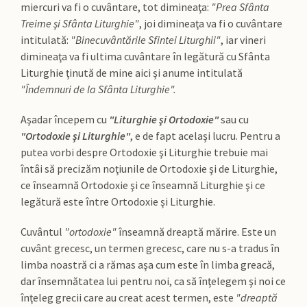
miercuri va fi o cuvântare, tot dimineaţa:
"Prea Sfânta
Treime şi Sfânta Liturghie"
, joi dimineaţa va fi o cuvântare
intitulată:
"Binecuvântările Sfintei Liturghii"
, iar vineri
dimineaţa va fi ultima cuvântare în legătură cu Sfânta
Liturghie ţinută de mine aici şi anume intitulată
"Îndemnuri de la Sfânta Liturghie".
Aşadar începem cu
"Liturghie şi Ortodoxie"
sau cu
"Ortodoxie şi Liturghie"
, e de fapt acelaşi lucru. Pentru a
putea vorbi despre Ortodoxie şi Liturghie trebuie mai
întâi să precizăm noţiunile de Ortodoxie şi de Liturghie,
ce înseamnă Ortodoxie şi ce înseamnă Liturghie şi ce
legătură este între Ortodoxie şi Liturghie.
Cuvântul
"ortodoxie"
înseamnă dreaptă mărire. Este un
cuvânt grecesc, un termen grecesc, care nu s-a tradus în
limba noastră ci a rămas aşa cum este în limba greacă,
dar însemnătatea lui pentru noi, ca să înţelegem şi noi ce
înţeleg grecii care au creat acest termen, este
"dreaptă