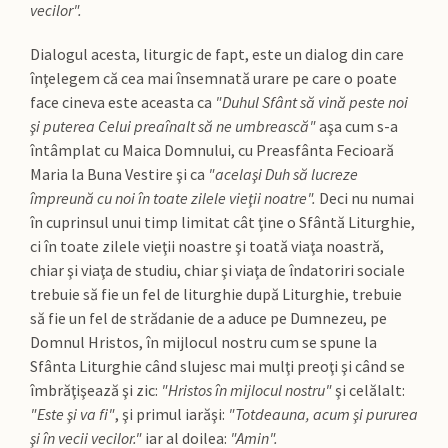
vecilor".
Dialogul acesta, liturgic de fapt, este un dialog din care
înţelegem că cea mai însemnată urare pe care o poate
face cineva este aceasta ca
"Duhul Sfânt să vină peste noi
şi puterea Celui preaînalt să ne umbrească"
aşa cum s-a
întâmplat cu Maica Domnului, cu Preasfânta Fecioară
Maria la Buna Vestire şi ca
"acelaşi Duh să lucreze
împreună cu noi în toate zilele vieţii noatre".
Deci nu numai
în cuprinsul unui timp limitat cât ţine o Sfântă Liturghie,
ci în toate zilele vieţii noastre şi toată viaţa noastră,
chiar şi viaţa de studiu, chiar şi viaţa de îndatoriri sociale
trebuie să fie un fel de liturghie după Liturghie, trebuie
să fie un fel de strădanie de a aduce pe Dumnezeu, pe
Domnul Hristos, în mijlocul nostru cum se spune la
Sfânta Liturghie când slujesc mai mulţi preoţi şi când se
îmbrăţişează şi zic:
"Hristos în mijlocul nostru"
şi celălalt:
"Este şi va fi"
, şi primul iarăşi:
"Totdeauna, acum şi pururea
şi în vecii vecilor."
iar al doilea:
"Amin".