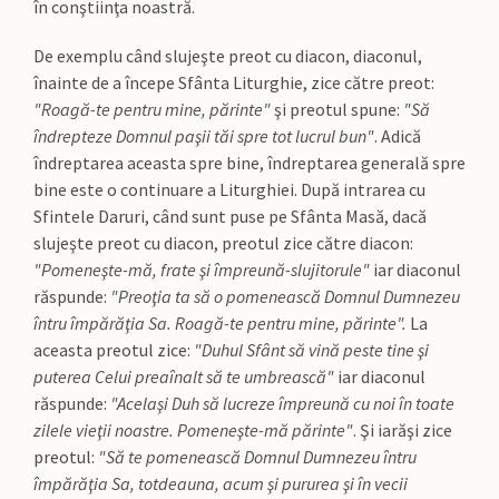
în conştiinţa noastră.
De exemplu când slujeşte preot cu diacon, diaconul,
înainte de a începe Sfânta Liturghie, zice către preot:
"Roagă-te pentru mine, părinte"
şi preotul spune:
"Să
îndrepteze Domnul paşii tăi spre tot lucrul bun"
. Adică
îndreptarea aceasta spre bine, îndreptarea generală spre
bine este o continuare a Liturghiei. După intrarea cu
Sfintele Daruri, când sunt puse pe Sfânta Masă, dacă
slujeşte preot cu diacon, preotul zice către diacon:
"Pomeneşte-mă, frate şi împreună-slujitorule"
iar diaconul
răspunde:
"Preoţia ta să o pomenească Domnul Dumnezeu
întru împărăţia Sa. Roagă-te pentru mine, părinte".
La
aceasta preotul zice:
"Duhul Sfânt să vină peste tine şi
puterea Celui preaînalt să te umbrească"
iar diaconul
răspunde:
"Acelaşi Duh să lucreze împreună cu noi în toate
zilele vieţii noastre. Pomeneşte-mă părinte"
. Şi iarăşi zice
preotul:
"Să te pomenească Domnul Dumnezeu întru
împărăţia Sa, totdeauna, acum şi pururea şi în vecii