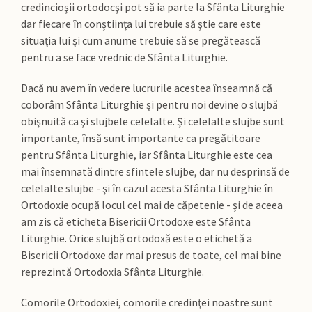
credincioşii ortodocşi pot să ia parte la Sfânta Liturghie
dar fiecare în conştiinţa lui trebuie să ştie care este
situaţia lui şi cum anume trebuie să se pregătească
pentru a se face vrednic de Sfânta Liturghie.
Dacă nu avem în vedere lucrurile acestea înseamnă că
coborâm Sfânta Liturghie şi pentru noi devine o slujbă
obişnuită ca şi slujbele celelalte. Şi celelalte slujbe sunt
importante, însă sunt importante ca pregătitoare
pentru Sfânta Liturghie, iar Sfânta Liturghie este cea
mai însemnată dintre sfintele slujbe, dar nu desprinsă de
celelalte slujbe - şi în cazul acesta Sfânta Liturghie în
Ortodoxie ocupă locul cel mai de căpetenie - şi de aceea
am zis că eticheta Bisericii Ortodoxe este Sfânta
Liturghie. Orice slujbă ortodoxă este o etichetă a
Bisericii Ortodoxe dar mai presus de toate, cel mai bine
reprezintă Ortodoxia Sfânta Liturghie.
Comorile Ortodoxiei, comorile credinţei noastre sunt