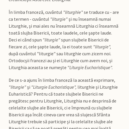
În limba franceză, cuvântul
"liturghie"
se traduce cu - are
ca termen - cuvântul
"liturgie"
şi nu înseamnă numai
Liturghie, şi mai ales nu înseamnă Liturghia ci înseamnă
toată slujba Bisericii, toate laudele, cele şapte laude.
Deci ei când spun
"liturgie"
spun slujbele Bisericii de
fiecare zi, cele şapte laude, la ei toate sunt
"liturgie",
după cuvântul "liturgie" sau liturghie cum zicem noi.
Ortodocşii francezi au şi ei Liturghie cum avem noi, şi
Liturghia aceasta se numeşte
"Liturgie Eucharistique".
De ce s-a ajuns în limba franceză la această exprimare,
"liturgie"
şi
"Liturgie Eucharistique",
liturghie şi Liturghie
Euharistică? Pentru că toate slujbele Bisericii ne
pregătesc pentru Liturghie, Liturghia nu e desprinsă de
celelalte slujbe ale Bisericii, ci e împreună cu slujbele
Bisericii aşa încât cineva care vrea să slujescă Sfânta
Liturghie trebuie să participe şi la celelalte slujbe ale
Bisericii ca să se poată pregăti pentru cea mai înaltă