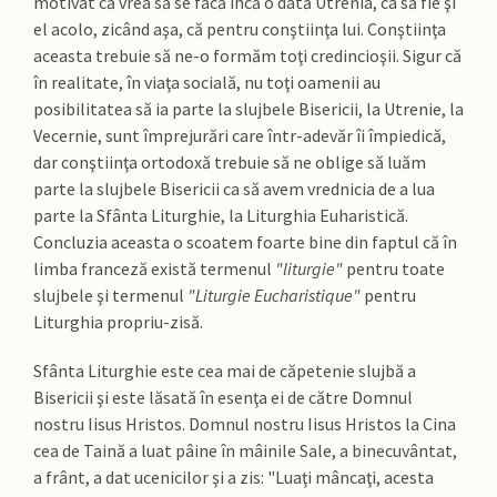
motivat că vrea să se facă încă o dată Utrenia, ca să fie şi
el acolo, zicând aşa, că pentru conştiinţa lui. Conştiinţa
aceasta trebuie să ne-o formăm toţi credincioşii. Sigur că
în realitate, în viaţa socială, nu toţi oamenii au
posibilitatea să ia parte la slujbele Bisericii, la Utrenie, la
Vecernie, sunt împrejurări care într-adevăr îi împiedică,
dar conştiinţa ortodoxă trebuie să ne oblige să luăm
parte la slujbele Bisericii ca să avem vrednicia de a lua
parte la Sfânta Liturghie, la Liturghia Euharistică.
Concluzia aceasta o scoatem foarte bine din faptul că în
limba franceză există termenul
"liturgie"
pentru toate
slujbele şi termenul
"Liturgie Eucharistique"
pentru
Liturghia propriu-zisă.
Sfânta Liturghie este cea mai de căpetenie slujbă a
Bisericii şi este lăsată în esenţa ei de către Domnul
nostru Iisus Hristos. Domnul nostru Iisus Hristos la Cina
cea de Taină a luat pâine în mâinile Sale, a binecuvântat,
a frânt, a dat ucenicilor şi a zis: "Luaţi mâncaţi, acesta