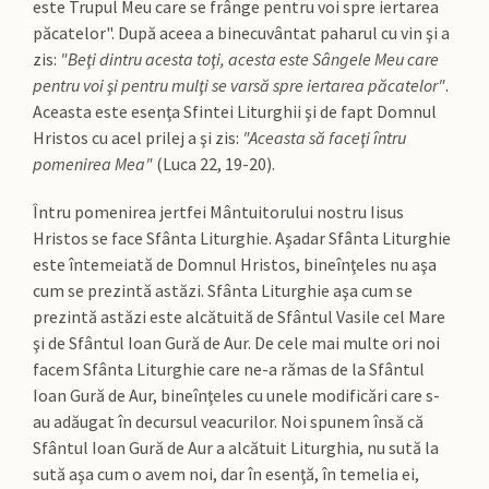
este Trupul Meu care se frânge pentru voi spre iertarea
păcatelor". După aceea a binecuvântat paharul cu vin şi a
zis:
"Beţi dintru acesta toţi, acesta este Sângele Meu care
pentru voi şi pentru mulţi se varsă spre iertarea păcatelor"
.
Aceasta este esenţa Sfintei Liturghii şi de fapt Domnul
Hristos cu acel prilej a şi zis:
"Aceasta să faceţi întru
pomenirea Mea"
(Luca 22, 19-20).
Întru pomenirea jertfei Mântuitorului nostru Iisus
Hristos se face Sfânta Liturghie. Aşadar Sfânta Liturghie
este întemeiată de Domnul Hristos, bineînţeles nu aşa
cum se prezintă astăzi. Sfânta Liturghie aşa cum se
prezintă astăzi este alcătuită de Sfântul Vasile cel Mare
şi de Sfântul Ioan Gură de Aur. De cele mai multe ori noi
facem Sfânta Liturghie care ne-a rămas de la Sfântul
Ioan Gură de Aur, bineînţeles cu unele modificări care s-
au adăugat în decursul veacurilor. Noi spunem însă că
Sfântul Ioan Gură de Aur a alcătuit Liturghia, nu sută la
sută aşa cum o avem noi, dar în esenţă, în temelia ei,