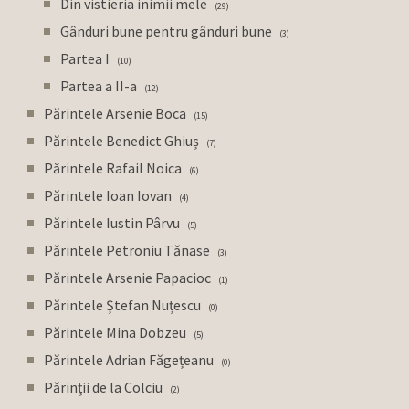
Din vistieria inimii mele
29
Gânduri bune pentru gânduri bune
3
Partea I
10
Partea a II-a
12
Părintele Arsenie Boca
15
Părintele Benedict Ghiuș
7
Părintele Rafail Noica
6
Părintele Ioan Iovan
4
Părintele Iustin Pârvu
5
Părintele Petroniu Tănase
3
Părintele Arsenie Papacioc
1
Părintele Ștefan Nuțescu
0
Părintele Mina Dobzeu
5
Părintele Adrian Făgețeanu
0
Părinții de la Colciu
2