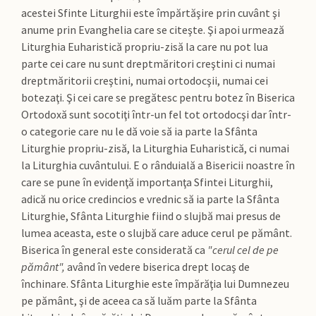
acestei Sfinte Liturghii este împărtăşire prin cuvânt şi
anume prin Evanghelia care se citeşte. Şi apoi urmează
Liturghia Euharistică propriu-zisă la care nu pot lua
parte cei care nu sunt dreptmăritori creştini ci numai
dreptmăritorii creştini, numai ortodocşii, numai cei
botezaţi. Şi cei care se pregătesc pentru botez în Biserica
Ortodoxă sunt socotiţi într-un fel tot ortodocşi dar într-
o categorie care nu le dă voie să ia parte la Sfânta
Liturghie propriu-zisă, la Liturghia Euharistică, ci numai
la Liturghia cuvântului. E o rânduială a Bisericii noastre în
care se pune în evidenţă importanţa Sfintei Liturghii,
adică nu orice credincios e vrednic să ia parte la Sfânta
Liturghie, Sfânta Liturghie fiind o slujbă mai presus de
lumea aceasta, este o slujbă care aduce cerul pe pământ.
Biserica în general este considerată ca
"cerul cel de pe
pământ",
având în vedere biserica drept locaş de
închinare. Sfânta Liturghie este împărăţia lui Dumnezeu
pe pământ, şi de aceea ca să luăm parte la Sfânta