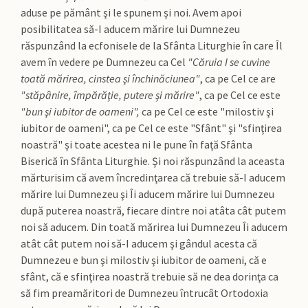
aduse pe pământ şi le spunem şi noi. Avem apoi
posibilitatea să-I aducem mărire lui Dumnezeu
răspunzând la ecfonisele de la Sfânta Liturghie în care Îl
avem în vedere pe Dumnezeu ca Cel
"Căruia I se cuvine
toată mărirea, cinstea şi închinăciunea"
, ca pe Cel ce are
"stăpânire, împărăţie, putere şi mărire"
, ca pe Cel ce este
"bun şi iubitor de oameni",
ca pe Cel ce este "milostiv şi
iubitor de oameni", ca pe Cel ce este "Sfânt" şi "sfinţirea
noastră" şi toate acestea ni le pune în faţă Sfânta
Biserică în Sfânta Liturghie. Şi noi răspunzând la aceasta
mărturisim că avem încredinţarea că trebuie să-I aducem
mărire lui Dumnezeu şi Îi aducem mărire lui Dumnezeu
după puterea noastră, fiecare dintre noi atâta cât putem
noi să aducem. Din toată mărirea lui Dumnezeu Îi aducem
atât cât putem noi să-I aducem şi gândul acesta că
Dumnezeu e bun şi milostiv şi iubitor de oameni, că e
sfânt, că e sfinţirea noastră trebuie să ne dea dorinţa ca
să fim preamăritori de Dumnezeu întrucât Ortodoxia