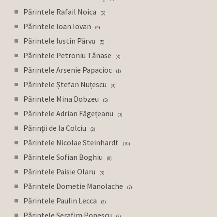
Părintele Rafail Noica
6
Părintele Ioan Iovan
4
Părintele Iustin Pârvu
5
Părintele Petroniu Tănase
3
Părintele Arsenie Papacioc
1
Părintele Ștefan Nuțescu
0
Părintele Mina Dobzeu
5
Părintele Adrian Făgețeanu
0
Părinții de la Colciu
2
Părintele Nicolae Steinhardt
10
Părintele Sofian Boghiu
0
Părintele Paisie Olaru
3
Părintele Dometie Manolache
7
Părintele Paulin Lecca
3
Părintele Serafim Popescu
3