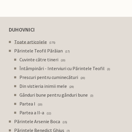
DUHOVNICI
Toate articolele
175
Părintele Teofil Părăian
17
Cuvinte către tineri
10
Întâmpinări - Interviuri cu Părintele Teofil
3
Prescuri pentru cuminecături
20
Din vistieria inimii mele
29
Gânduri bune pentru gânduri bune
3
Partea I
10
Partea a II-a
12
Părintele Arsenie Boca
15
Părintele Benedict Ghiuș
7