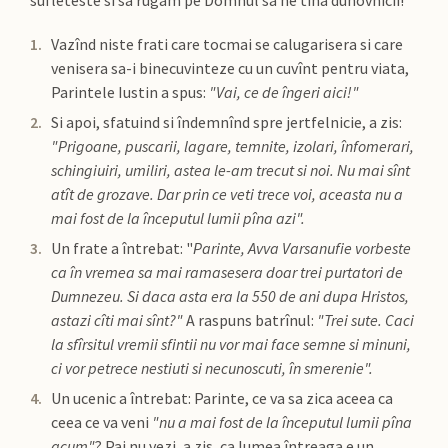
sufleteste si sa rugam pe Domnul sa ne tina duhovnicii!
Vazînd niste frati care tocmai se calugarisera si care
venisera sa-i binecuvinteze cu un cuvînt pentru viata,
Parintele Iustin a spus:
"Vai, ce de îngeri aici!"
Si apoi, sfatuind si îndemnînd spre jertfelnicie, a zis:
"Prigoane, puscarii, lagare, temnite, izolari, înfomerari,
schingiuiri, umiliri, astea le-am trecut si noi. Nu mai sînt
atît de grozave. Dar prin ce veti trece voi, aceasta nu a
mai fost de la începutul lumii pîna azi".
Un frate a întrebat: "
Parinte, Avva Varsanufie vorbeste
ca în vremea sa mai ramasesera doar trei purtatori de
Dumnezeu. Si daca asta era la 550 de ani dupa Hristos,
astazi cîti mai sînt?"
A raspuns batrînul:
"Trei sute. Caci
la sfîrsitul vremii sfintii nu vor mai face semne si minuni,
ci vor petrece nestiuti si necunoscuti, în smerenie".
Un ucenic a întrebat: Parinte, ce va sa zica aceea ca
ceea ce va veni
"nu a mai fost de la începutul lumii pîna
acum"
? Pai nu vezi, a zis, ca lumea întreaga e un