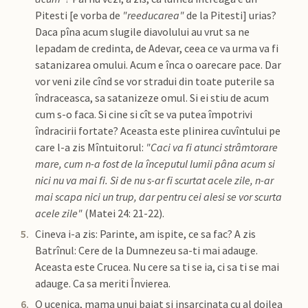
Pitesti [e vorba de
"reeducarea"
de la Pitesti] urias?
Daca pîna acum slugile diavolului au vrut sa ne
lepadam de credinta, de Adevar, ceea ce va urma va fi
satanizarea omului. Acum e înca o oarecare pace. Dar
vor veni zile cînd se vor stradui din toate puterile sa
îndraceasca, sa satanizeze omul. Si ei stiu de acum
cum s-o faca. Si cine si cît se va putea împotrivi
îndracirii fortate? Aceasta este plinirea cuvîntului pe
care l-a zis Mîntuitorul:
"Caci va fi atunci strâmtorare
mare, cum n-a fost de la începutul lumii pâna acum si
nici nu va mai fi. Si de nu s-ar fi scurtat acele zile, n-ar
mai scapa nici un trup, dar pentru cei alesi se vor scurta
acele zile"
(Matei 24: 21-22).
Cineva i-a zis: Parinte, am ispite, ce sa fac? A zis
Batrînul: Cere de la Dumnezeu sa-ti mai adauge.
Aceasta este Crucea. Nu cere sa ti se ia, ci sa ti se mai
adauge. Ca sa meriti Învierea.
O ucenica, mama unui baiat si insarcinata cu al doilea