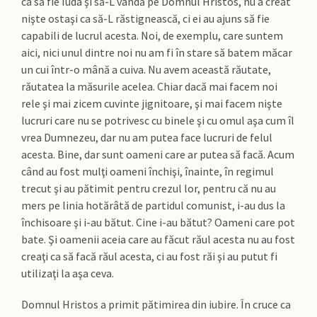
ca să fie Iuda şi să-L vândă pe Domnul Hristos, nu a creat
nişte ostaşi ca să-L răstignească, ci ei au ajuns să fie
capabili de lucrul acesta. Noi, de exemplu, care suntem
aici, nici unul dintre noi nu am fi în stare să batem măcar
un cui într-o mână a cuiva. Nu avem această răutate,
răutatea la măsurile acelea. Chiar dacă mai facem noi
rele şi mai zicem cuvinte jignitoare, şi mai facem nişte
lucruri care nu se potrivesc cu binele şi cu omul aşa cum îl
vrea Dumnezeu, dar nu am putea face lucruri de felul
acesta. Bine, dar sunt oameni care ar putea să facă. Acum
când au fost mulţi oameni închişi, înainte, în regimul
trecut şi au pătimit pentru crezul lor, pentru că nu au
mers pe linia hotărâtă de partidul comunist, i-au dus la
închisoare şi i-au bătut. Cine i-au bătut? Oameni care pot
bate. Şi oamenii aceia care au făcut răul acesta nu au fost
creaţi ca să facă răul acesta, ci au fost răi şi au putut fi
utilizaţi la aşa ceva.
Domnul Hristos a primit pătimirea din iubire. În cruce ca