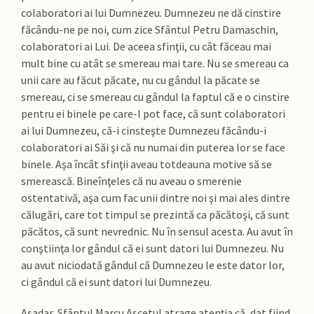
colaboratori ai lui Dumnezeu. Dumnezeu ne dă cinstire
făcându-ne pe noi, cum zice Sfântul Petru Damaschin,
colaboratori ai Lui. De aceea sfinţii, cu cât făceau mai
mult bine cu atât se smereau mai tare. Nu se smereau ca
unii care au făcut păcate, nu cu gândul la păcate se
smereau, ci se smereau cu gândul la faptul că e o cinstire
pentru ei binele pe care-l pot face, că sunt colaboratori
ai lui Dumnezeu, că-i cinsteşte Dumnezeu făcându-i
colaboratori ai Săi şi că nu numai din puterea lor se face
binele. Aşa încât sfinţii aveau totdeauna motive să se
smerească. Bineînţeles că nu aveau o smerenie
ostentativă, aşa cum fac unii dintre noi şi mai ales dintre
călugări, care tot timpul se prezintă ca păcătoşi, că sunt
păcătos, că sunt nevrednic. Nu în sensul acesta. Au avut în
conştiinţa lor gândul că ei sunt datori lui Dumnezeu. Nu
au avut niciodată gândul că Dumnezeu le este dator lor,
ci gândul că ei sunt datori lui Dumnezeu.
Aşadar, Sfântul Marcu Ascetul atrage atenţia că, dat fiind