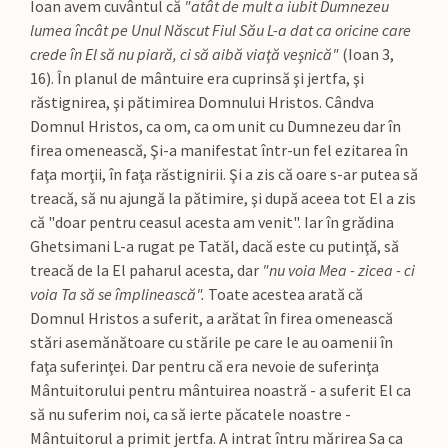
Ioan avem cuvântul că
"atât de mult a iubit Dumnezeu
lumea încât pe Unul Născut Fiul Său L-a dat ca oricine care
crede în El să nu piară, ci să aibă viaţă veşnică"
(Ioan 3,
16). În planul de mântuire era cuprinsă şi jertfa, şi
răstignirea, şi pătimirea Domnului Hristos. Cândva
Domnul Hristos, ca om, ca om unit cu Dumnezeu dar în
firea omenească, Şi-a manifestat într-un fel ezitarea în
faţa morţii, în faţa răstignirii. Şi a zis că oare s-ar putea să
treacă, să nu ajungă la pătimire, şi după aceea tot El a zis
că "doar pentru ceasul acesta am venit". Iar în grădina
Ghetsimani L-a rugat pe Tatăl, dacă este cu putinţă, să
treacă de la El paharul acesta, dar
"nu voia Mea - zicea - ci
voia Ta să se împlinească".
Toate acestea arată că
Domnul Hristos a suferit, a arătat în firea omenească
stări asemănătoare cu stările pe care le au oamenii în
faţa suferinţei. Dar pentru că era nevoie de suferinţa
Mântuitorului pentru mântuirea noastră - a suferit El ca
să nu suferim noi, ca să ierte păcatele noastre -
Mântuitorul a primit jertfa. A intrat întru mărirea Sa ca