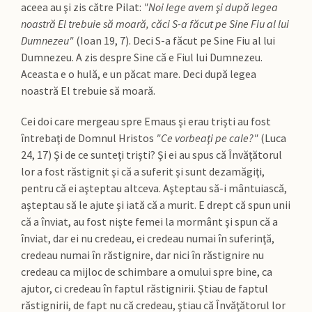
aceea au şi zis către Pilat:
"Noi lege avem şi după legea
noastră El trebuie să moară, căci S-a făcut pe Sine Fiu al lui
Dumnezeu"
(Ioan 19, 7). Deci S-a făcut pe Sine Fiu al lui
Dumnezeu. A zis despre Sine că e Fiul lui Dumnezeu.
Aceasta e o hulă, e un păcat mare. Deci după legea
noastră El trebuie să moară.
Cei doi care mergeau spre Emaus şi erau trişti au fost
întrebaţi de Domnul Hristos
"Ce vorbeaţi pe cale?"
(Luca
24, 17) Şi de ce sunteţi trişti? Şi ei au spus că Învăţătorul
lor a fost răstignit şi că a suferit şi sunt dezamăgiţi,
pentru că ei aşteptau altceva. Aşteptau să-i mântuiască,
aşteptau să le ajute şi iată că a murit. E drept că spun unii
că a înviat, au fost nişte femei la mormânt şi spun că a
înviat, dar ei nu credeau, ei credeau numai în suferinţă,
credeau numai în răstignire, dar nici în răstignire nu
credeau ca mijloc de schimbare a omului spre bine, ca
ajutor, ci credeau în faptul răstignirii. Ştiau de faptul
răstignirii, de fapt nu că credeau, ştiau că Învăţătorul lor