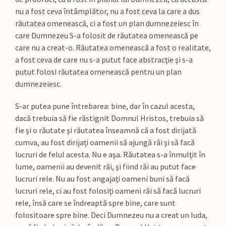
nu a fost ceva întâmplător, nu a fost ceva la care a dus
răutatea omenească, ci a fost un plan dumnezeiesc în
care Dumnezeu S-a folosit de răutatea omenească pe
care nu a creat-o. Răutatea omenească a fost o realitate,
a fost ceva de care nu s-a putut face abstracţie şi s-a
putut folosi răutatea omenească pentru un plan
dumnezeiesc.
S-ar putea pune întrebarea: bine, dar în cazul acesta,
dacă trebuia să fie răstignit Domnul Hristos, trebuia să
fie şi o răutate şi răutatea înseamnă că a fost dirijată
cumva, au fost dirijaţi oamenii să ajungă răi şi să facă
lucruri de felul acesta. Nu e aşa. Răutatea s-a înmulţit în
lume, oamenii au devenit răi, şi fiind răi au putut face
lucruri rele. Nu au fost angajaţi oameni buni să facă
lucruri rele, ci au fost folosiţi oameni răi să facă lucruri
rele, însă care se îndreaptă spre bine, care sunt
folositoare spre bine. Deci Dumnezeu nu a creat un Iuda,