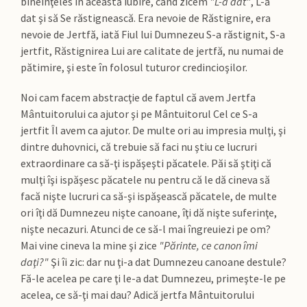
bineînţeles în această iubire, când zicem
"L-a dat"
, L-a
dat şi să Se răstignească. Era nevoie de Răstignire, era
nevoie de Jertfă, iată Fiul lui Dumnezeu S-a răstignit, S-a
jertfit, Răstignirea Lui are calitate de jertfă, nu numai de
pătimire, şi este în folosul tuturor credincioşilor.
Noi cam facem abstracţie de faptul că avem Jertfa
Mântuitorului ca ajutor şi pe Mântuitorul Cel ce S-a
jertfit Îl avem ca ajutor. De multe ori au impresia mulţi, şi
dintre duhovnici, că trebuie să faci nu ştiu ce lucruri
extraordinare ca să-ţi ispăşeşti păcatele. Păi să ştiţi că
mulţi îşi ispăşesc păcatele nu pentru că le dă cineva să
facă nişte lucruri ca să-şi ispăşească păcatele, de multe
ori îţi dă Dumnezeu nişte canoane, îţi dă nişte suferinţe,
nişte necazuri. Atunci de ce să-l mai îngreuiezi pe om?
Mai vine cineva la mine şi zice
"Părinte, ce canon îmi
daţi?"
Şi îi zic: dar nu ţi-a dat Dumnezeu canoane destule?
Fă-le acelea pe care ţi le-a dat Dumnezeu, primeşte-le pe
acelea, ce să-ţi mai dau? Adică jertfa Mântuitorului