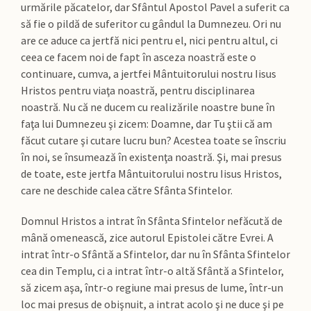
urmările păcatelor, dar Sfântul Apostol Pavel a suferit ca
să fie o pildă de suferitor cu gândul la Dumnezeu. Ori nu
are ce aduce ca jertfă nici pentru el, nici pentru altul, ci
ceea ce facem noi de fapt în asceza noastră este o
continuare, cumva, a jertfei Mântuitorului nostru Iisus
Hristos pentru viaţa noastră, pentru disciplinarea
noastră. Nu că ne ducem cu realizările noastre bune în
faţa lui Dumnezeu şi zicem: Doamne, dar Tu ştii că am
făcut cutare şi cutare lucru bun? Acestea toate se înscriu
în noi, se însumează în existenţa noastră. Şi, mai presus
de toate, este jertfa Mântuitorului nostru Iisus Hristos,
care ne deschide calea către Sfânta Sfintelor.
Domnul Hristos a intrat în Sfânta Sfintelor nefăcută de
mână omenească, zice autorul Epistolei către Evrei. A
intrat într-o Sfântă a Sfintelor, dar nu în Sfânta Sfintelor
cea din Templu, ci a intrat într-o altă Sfântă a Sfintelor,
să zicem aşa, într-o regiune mai presus de lume, într-un
loc mai presus de obişnuit, a intrat acolo şi ne duce şi pe