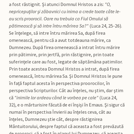
a fost răstignit. Şi atunci Domnul Hristos a zis:
"O,
nepricepuţilor şi zăbavnici cu inima a crede toate câte le-
au scris proorocii. Oare nu trebuia ca Fiul Omului să
pătimească şi să intre întru mărirea Sa?"
(Luca 24, 25-26).
Se înţelege, să intre întru mărirea Sa, după firea
omenească, pentru că a avut totdeauna mărire, ca
Dumnezeu. După firea omenească a intrat întru mărire
prin pătimire, prin jertfă, prin răstignire, prin toate
suferinţele care au fost, legate de săptămâna patimilor.
Prin toate acestea Domnul Hristos a intrat, după firea
omenească, întru mărirea Sa. Şi Domnul Hristos le pune
în faţă faptul acesta în perspectiva proorocilor, în
perspectiva Scripturilor. Cât au înţeles, nu ştim, dar ştim
că
"inimile lor ardeau când le vorbea pe cale"
(Luca 24,
32), e o mărturisire făcută de ei înşişi în Emaus. Şi sigur că
numai în perspectiva Învierii au înţeles ceva, cât au
înţeles, Dumnezeu ştie cât, despre răstignirea
Mântuitorului, despre faptul că aceasta a fost prevăzută
de prooroci, că a fost în planul lui Dumnezeu, că aceasta