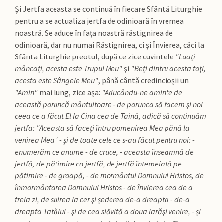
Şi Jertfa aceasta se continuă în fiecare Sfântă Liturghie
pentru a se actualiza jertfa de odinioară în vremea
noastră. Se aduce în faţa noastră răstignirea de
odinioară, dar nu numai Răstignirea, ci şi Învierea, căci la
Sfânta Liturghie preotul, după ce zice cuvintele
"Luaţi
mâncaţi, acesta este Trupul Meu"
şi
"Beţi dintru acesta toţi,
acesta este Sângele Meu"
, până cântă credincioşii un
"Amin"
mai lung, zice aşa:
"Aducându-ne aminte de
această poruncă mântuitoare - de porunca să facem şi noi
ceea ce a făcut El la Cina cea de Taină, adică să continuăm
jertfa: "Aceasta să faceţi întru pomenirea Mea până la
venirea Mea" - şi de toate cele ce s-au făcut pentru noi: -
enumerăm ce anume - de cruce, - aceasta înseamnă de
jertfă, de pătimire ca jertfă, de jertfă întemeiată pe
pătimire - de groapă, - de mormântul Domnului Hristos, de
înmormântarea Domnului Hristos - de învierea cea de a
treia zi, de suirea la cer şi şederea de-a dreapta - de-a
dreapta Tatălui - şi de cea slăvită a doua iarăşi venire, - şi