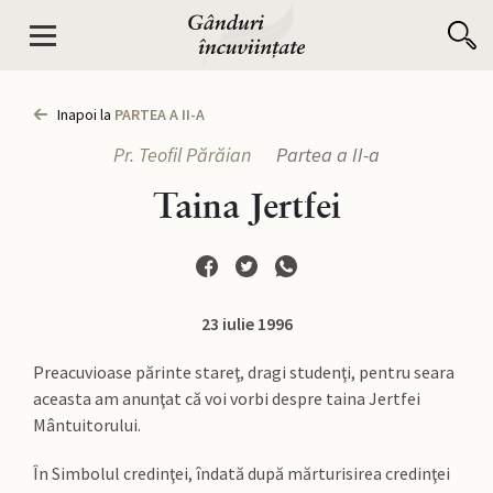
Inapoi la
PARTEA A II-A
Pr. Teofil Părăian
Partea a II-a
Taina Jertfei
23 iulie 1996
Preacuvioase părinte stareţ, dragi studenţi, pentru seara
aceasta am anunţat că voi vorbi despre taina Jertfei
Mântuitorului.
În Simbolul credinţei, îndată după mărturisirea credinţei