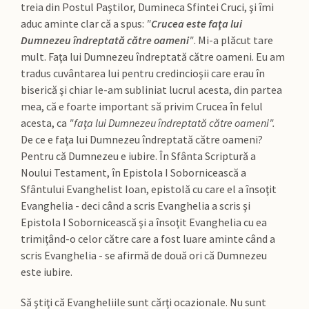
treia din Postul Paştilor, Dumineca Sfintei Cruci, şi îmi
aduc aminte clar că a spus:
"
Crucea este faţa lui
Dumnezeu îndreptată către oameni
"
. Mi-a plăcut tare
mult. Faţa lui Dumnezeu îndreptată către oameni. Eu am
tradus cuvântarea lui pentru credincioşii care erau în
biserică şi chiar le-am subliniat lucrul acesta, din partea
mea, că e foarte important să privim Crucea în felul
acesta, ca
"faţa lui Dumnezeu îndreptată către oameni".
De ce e faţa lui Dumnezeu îndreptată către oameni?
Pentru că Dumnezeu e iubire. În Sfânta Scriptură a
Noului Testament, în Epistola I Sobornicească a
Sfântului Evanghelist Ioan, epistolă cu care el a însoţit
Evanghelia - deci când a scris Evanghelia a scris şi
Epistola I Sobornicească şi a însoţit Evanghelia cu ea
trimiţând-o celor către care a fost luare aminte când a
scris Evanghelia - se afirmă de două ori că Dumnezeu
este iubire.
Să ştiţi că Evangheliile sunt cărţi ocazionale. Nu sunt