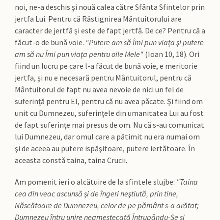
noi, ne-a deschis şi nouă calea către Sfânta Sfintelor prin
jertfa Lui. Pentru că Răstignirea Mântuitorului are
caracter de jertfă şi este de fapt jertfă. De ce? Pentru că a
făcut-o de bună voie.
"Putere am să Îmi pun viaţa şi putere
am să nu Îmi pun viaţa pentru oile Mele"
(Ioan 10, 18). Ori
fiind un lucru pe care l-a făcut de bună voie, e meritorie
jertfa, şi nu e necesară pentru Mântuitorul, pentru că
Mântuitorul de fapt nu avea nevoie de nici un fel de
suferinţă pentru El, pentru că nu avea păcate. Şi fiind om
unit cu Dumnezeu, suferinţele din umanitatea Lui au fost
de fapt suferinţe mai presus de om. Nu că s-au comunicat
lui Dumnezeu, dar omul care a pătimit nu era numai om
şi de aceea au putere ispăşitoare, putere iertătoare. În
aceasta constă taina, taina Crucii.
Am pomenit ieri o alcătuire de la sfintele slujbe:
"Taina
cea din veac ascunsă şi de îngeri neştiută, prin tine,
Născătoare de Dumnezeu, celor de pe pământ s-a arătat;
Dumnezeu întru unire neamestecată Întrupându-Se şi