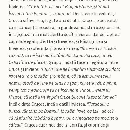
Învierea:
"Crucii Tale ne închinăm, Hristoase, şi Sfîntă
Învierea Ta o lăudăm şi o mărim"
. Deci avem în vedere şi
Crucea şi Învierea, legate una de alta. Crucea e adevărat
că în concepţia noastră, în gândirea noastră obişnuită ne
înfăţişează mai mult Jertfa decît Învierea, dar de fapt ea
cuprinde egal şi Jertfa şi Învierea, şi Răstignirea şi
Învierea, şi suferinţa şi preamărirea.
"Învierea lui Hristos
văzând, să ne închinăm Sfântului Domnului Iisus, Unuia
Celui fără de păcat"
. Şi apoi îndată facem legătura între
Cruce şi Înviere:
"Crucii Tale ne închinăm Hristoase şi Sfîntă
Învierea Ta o lăudăm şi o mărim; că Tu eşti Dumnezeul
nostru, afară de Tine pe altul nu ştim, numele Tău numim.
Veniţi toţi credincioşii să ne închinăm Sfintei Învierii lui
Hristos, că iată a venit prin Cruce bucurie la toată lumea"
.
Încă o dată Crucea, încă o dată Învierea.
"Totdeauna
binecuvântând pe Domnul, lăudăm Învierea Lui - de ce? -
că răstignire răbdând pentru noi, cu moartea pe moarte a
călcat"
. Crucea cuprinde deci şi Jertfa, şi cuprinde şi