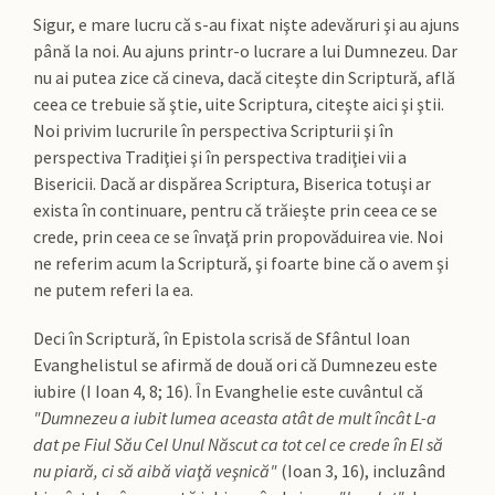
Sigur, e mare lucru că s-au fixat nişte adevăruri şi au ajuns
până la noi. Au ajuns printr-o lucrare a lui Dumnezeu. Dar
nu ai putea zice că cineva, dacă citeşte din Scriptură, află
ceea ce trebuie să ştie, uite Scriptura, citeşte aici şi ştii.
Noi privim lucrurile în perspectiva Scripturii şi în
perspectiva Tradiţiei şi în perspectiva tradiţiei vii a
Bisericii. Dacă ar dispărea Scriptura, Biserica totuşi ar
exista în continuare, pentru că trăieşte prin ceea ce se
crede, prin ceea ce se învaţă prin propovăduirea vie. Noi
ne referim acum la Scriptură, şi foarte bine că o avem şi
ne putem referi la ea.
Deci în Scriptură, în Epistola scrisă de Sfântul Ioan
Evanghelistul se afirmă de două ori că Dumnezeu este
iubire (I Ioan 4, 8; 16). În Evanghelie este cuvântul că
"Dumnezeu a iubit lumea aceasta atât de mult încât L-a
dat pe Fiul Său Cel Unul Născut ca tot cel ce crede în El să
nu piară, ci să aibă viaţă veşnică"
(Ioan 3, 16), incluzând