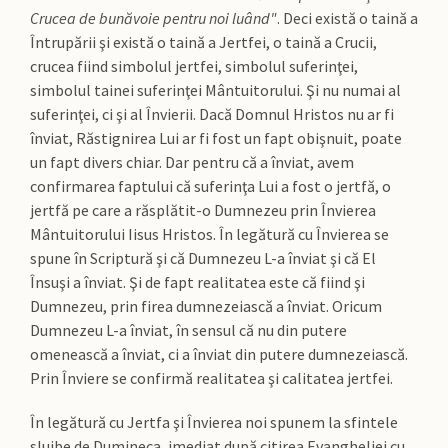
Crucea de bunăvoie pentru noi luând"
. Deci există o taină a
Întrupării şi există o taină a Jertfei, o taină a Crucii,
crucea fiind simbolul jertfei, simbolul suferinţei,
simbolul tainei suferinţei Mântuitorului. Şi nu numai al
suferinţei, ci şi al Învierii. Dacă Domnul Hristos nu ar fi
înviat, Răstignirea Lui ar fi fost un fapt obişnuit, poate
un fapt divers chiar. Dar pentru că a înviat, avem
confirmarea faptului că suferinţa Lui a fost o jertfă, o
jertfă pe care a răsplătit-o Dumnezeu prin Învierea
Mântuitorului Iisus Hristos. În legătură cu Învierea se
spune în Scriptură şi că Dumnezeu L-a înviat şi că El
Însuşi a înviat. Şi de fapt realitatea este că fiind şi
Dumnezeu, prin firea dumnezeiască a înviat. Oricum
Dumnezeu L-a înviat, în sensul că nu din putere
omenească a înviat, ci a înviat din putere dumnezeiască.
Prin Înviere se confirmă realitatea şi calitatea jertfei.
În legătură cu Jertfa şi Învierea noi spunem la sfintele
slujbe de Dumineca, imediat după citirea Evangheliei cu