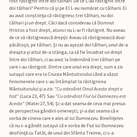
fost răstignit între doi tâlhari. De ce L-au răstignit între
doi tâlhari? Pentru că şi pe El L-au numărat cu tâlharii. Ei
au avut conştiinţa că răstignesc trei tâlhari, nu doi
tâlhari şi un drept. Căci dacă considerau că Domnul
Hristos a fost drept, atunci nu L-ar fi răstignit. Nu aveau
de ce să răstignească drepţii. Aveau să răstignească doar
păcătoşii, pe tâlhari. Şi nu au aşezat doi tâlhari, unul de-a
dreapta şi altul de-a stânga, ca să fie încadrat un drept
între doi tâlhari, ci au avut la îndemână trei tâlhari pe
care i-au răstignit. Dintre care unul era drept, cum a zis
sutaşul care era la Crucea Mântuitorului când a văzut
fenomenele care s-au întâmplat la răstignirea
Mântuitorului şi a zis:
"Cu adevărat Omul Acesta drept a
fost"
(Luca 23, 47). Sau
"Cu adevărat Fiul lui Dumnezeu era
Acesta"
(Matei 27, 54). Şi-a dat seama de ceva mai presus
de perspectiva gândirii omeneşti, şi-a dat seama că e
vorba de cineva care e ales al lui Dumnezeu. Bineînţeles
că nu s-a gândit sutaşul că e vorba de Fiul lui Dumnezeu
deofiinţă cu Tatăl, de unul din Sfânta Treime, ci s-a