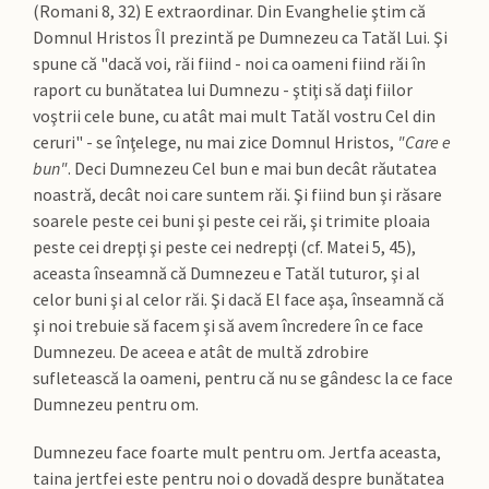
(Romani 8, 32) E extraordinar. Din Evanghelie ştim că
Domnul Hristos Îl prezintă pe Dumnezeu ca Tatăl Lui. Şi
spune că "dacă voi, răi fiind - noi ca oameni fiind răi în
raport cu bunătatea lui Dumnezu - ştiţi să daţi fiilor
voştrii cele bune, cu atât mai mult Tatăl vostru Cel din
ceruri" - se înţelege, nu mai zice Domnul Hristos,
"Care e
bun"
. Deci Dumnezeu Cel bun e mai bun decât răutatea
noastră, decât noi care suntem răi. Şi fiind bun şi răsare
soarele peste cei buni şi peste cei răi, şi trimite ploaia
peste cei drepţi şi peste cei nedrepţi (cf. Matei 5, 45),
aceasta înseamnă că Dumnezeu e Tatăl tuturor, şi al
celor buni şi al celor răi. Şi dacă El face aşa, înseamnă că
şi noi trebuie să facem şi să avem încredere în ce face
Dumnezeu. De aceea e atât de multă zdrobire
sufletească la oameni, pentru că nu se gândesc la ce face
Dumnezeu pentru om.
Dumnezeu face foarte mult pentru om. Jertfa aceasta,
taina jertfei este pentru noi o dovadă despre bunătatea