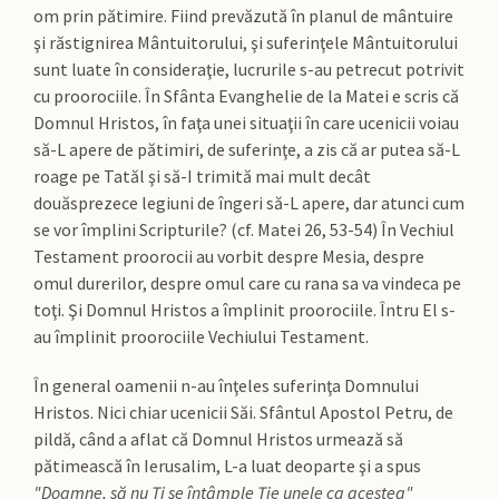
om prin pătimire. Fiind prevăzută în planul de mântuire
şi răstignirea Mântuitorului, şi suferinţele Mântuitorului
sunt luate în consideraţie, lucrurile s-au petrecut potrivit
cu proorociile. În Sfânta Evanghelie de la Matei e scris că
Domnul Hristos, în faţa unei situaţii în care ucenicii voiau
să-L apere de pătimiri, de suferinţe, a zis că ar putea să-L
roage pe Tatăl şi să-I trimită mai mult decât
douăsprezece legiuni de îngeri să-L apere, dar atunci cum
se vor împlini Scripturile? (cf. Matei 26, 53-54) În Vechiul
Testament proorocii au vorbit despre Mesia, despre
omul durerilor, despre omul care cu rana sa va vindeca pe
toţi. Şi Domnul Hristos a împlinit proorociile. Întru El s-
au împlinit proorociile Vechiului Testament.
În general oamenii n-au înţeles suferinţa Domnului
Hristos. Nici chiar ucenicii Săi. Sfântul Apostol Petru, de
pildă, când a aflat că Domnul Hristos urmează să
pătimească în Ierusalim, L-a luat deoparte şi a spus
"Doamne, să nu Ţi se întâmple Ţie unele ca acestea"