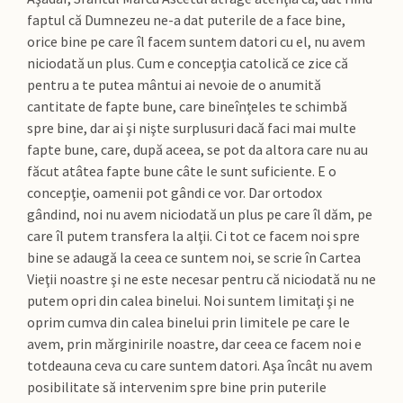
faptul că Dumnezeu ne-a dat puterile de a face bine,
orice bine pe care îl facem suntem datori cu el, nu avem
niciodată un plus. Cum e concepţia catolică ce zice că
pentru a te putea mântui ai nevoie de o anumită
cantitate de fapte bune, care bineînţeles te schimbă
spre bine, dar ai şi nişte surplusuri dacă faci mai multe
fapte bune, care, după aceea, se pot da altora care nu au
făcut atâtea fapte bune câte le sunt suficiente. E o
concepţie, oamenii pot gândi ce vor. Dar ortodox
gândind, noi nu avem niciodată un plus pe care îl dăm, pe
care îl putem transfera la alţii. Ci tot ce facem noi spre
bine se adaugă la ceea ce suntem noi, se scrie în Cartea
Vieţii noastre şi ne este necesar pentru că niciodată nu ne
putem opri din calea binelui. Noi suntem limitaţi şi ne
oprim cumva din calea binelui prin limitele pe care le
avem, prin mărginirile noastre, dar ceea ce facem noi e
totdeauna ceva cu care suntem datori. Aşa încât nu avem
posibilitate să intervenim spre bine prin puterile