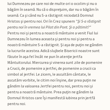
lui Dumnezeu pe care noi de multe ori o ocolim şi nu o
băgăm în seamă. Nu că o dispreţuim, dar nu o băgăm în
seamă. Ca şi când nu S-a răstignit niciodată Domnul
Hristos şi pentru noi. Ori în Crez spunem
"Şi S-a răstignit
pentru noi în vremea lui Pilat din Pont. Şi a pătimit?"
Pentru noi şi pentru a noastră mântuire a venit Fiul lui
Dumnezeu în lumea aceasta şi pentru noi şi pentru a
noastră mântuire S-a răstignit. Şi aşa de puţin ne gândim
la lucrurile acestea. Adică slujbele Bisericii noastre sunt
făcute în aşa fel încât ne pun în atenţie jertfa
Mântuitorului. Miercurea şi vinerea sunt zile de pomenire
a Crucii, de pomenire a jertfei, de pomenire a crucii ca
simbol al jertfei. Le zicem, le ascultăm cântate, le
ascutăm vorbite, le citim noi înşine, dar prea puţin ne
gândim la valoarea Jertfei pentru noi, pentru noi şi
pentru a noastră mântuire. Prea puţin ne gândim la
Domnul Hristos care Îşi manifestă iubirea prin jertfă
pentru noi.