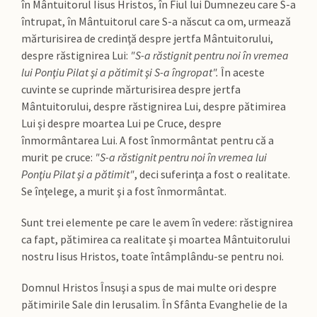
în Mântuitorul Iisus Hristos, în Fiul lui Dumnezeu care S-a
întrupat, în Mântuitorul care S-a născut ca om, urmează
mărturisirea de credinţă despre jertfa Mântuitorului,
despre răstignirea Lui:
"S-a răstignit pentru noi în vremea
lui Ponţiu Pilat şi a pătimit şi S-a îngropat".
În aceste
cuvinte se cuprinde mărturisirea despre jertfa
Mântuitorului, despre răstignirea Lui, despre pătimirea
Lui şi despre moartea Lui pe Cruce, despre
înmormântarea Lui. A fost înmormântat pentru că a
murit pe cruce:
"S-a răstignit pentru noi în vremea lui
Ponţiu Pilat şi a pătimit"
, deci suferinţa a fost o realitate.
Se înţelege, a murit şi a fost înmormântat.
Sunt trei elemente pe care le avem în vedere: răstignirea
ca fapt, pătimirea ca realitate şi moartea Mântuitorului
nostru Iisus Hristos, toate întâmplându-se pentru noi.
Domnul Hristos Însuşi a spus de mai multe ori despre
pătimirile Sale din Ierusalim. În Sfânta Evanghelie de la