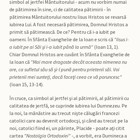
simbol al jertfei Mântuitorului - acum nu vorbim numai
de pătimirea în sine, ci de calitatea pătimirii - în
pătimirea Mântuitorului nostru Iisus Hristos se revarsă
iubirea Lui. A fost necesară pătimirea, Domnul Hristos a
primit să pătimească. De ce? Pentru că i-a iubit pe
oameni. În Sfânta Evanghelie de la Ioan e scris că
"Iisus i-
a iubit pe ai Săi şi i-a iubit până la urmă"
(Ioan 13, 1).
Chiar Domnul Hristos are cuvânt în Sfânta Evanghelie de
la Ioan că
"Mai mare dragoste decât aceasta nimenea nu
are, ca sufletul său să şi-l pună pentru prietenii săi. Voi
prietenii mei sunteţi, dacă faceţi ceea ce vă poruncesc"
(Ioan 15, 13-14).
În cruce, ca simbol al jertfei şi al pătimirii, al pătimirii cu
calitatea de jertfă, se cuprinde iubirea lui Dumnezeu. Pe
la noi, la mănăstire au trecut nişte călugări francezi
catolici care au devenit ortodocşi, şi când au trecut pe la
noi, catolici fiind ei, un părinte, Placide - poate aţi citit
cartea
"Nostalgia Ortodoxiei"
-, a vorbit, era Dumineca a