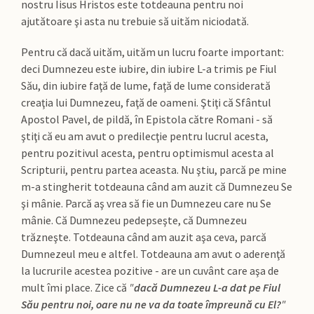
nostru Iisus Hristos este totdeauna pentru noi
ajutătoare şi asta nu trebuie să uităm niciodată.
Pentru că dacă uităm, uităm un lucru foarte important:
deci Dumnezeu este iubire, din iubire L-a trimis pe Fiul
Său, din iubire faţă de lume, faţă de lume considerată
creaţia lui Dumnezeu, faţă de oameni. Ştiţi că Sfântul
Apostol Pavel, de pildă, în Epistola către Romani - să
ştiţi că eu am avut o predilecţie pentru lucrul acesta,
pentru pozitivul acesta, pentru optimismul acesta al
Scripturii, pentru partea aceasta. Nu ştiu, parcă pe mine
m-a stingherit totdeauna când am auzit că Dumnezeu Se
şi mânie. Parcă aş vrea să fie un Dumnezeu care nu Se
mânie. Că Dumnezeu pedepseşte, că Dumnezeu
trăzneşte. Totdeauna când am auzit aşa ceva, parcă
Dumnezeul meu e altfel. Totdeauna am avut o aderenţă
la lucrurile acestea pozitive - are un cuvânt care aşa de
mult îmi place. Zice că
"
dacă Dumnezeu L-a dat pe Fiul
Său pentru noi, oare nu ne va da toate împreună cu El?
"