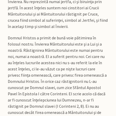
Învierea. Nu reprezintă numai jertfa, ci şi biruinţa prin
jertfă. În acest înţeles suntem noi cinstitori ai Crucii
Mântuitorului şi ai Mântuitorului răstignit pe Cruce,
crucea fiind simbol al suferinţei, simbol al Jertfei, şi fiind
în acelaşi timp şi simbol al Învierii.
Domnul Hristos a primit de bună voie pătimirea în
folosul nostru. Învierea Mântuitorului este şi a Lui şi a
noastră. Răstignirea Mântuitorului este numai pentru
noi, numai a noastră. El a suferit pentru noi. Cei care nu
au înţeles lucrurile acestea nici nu s-au referit la ele în
acest înţeles, ci le-au văzut ca pe nişte lucruri care
privesc fiinţa omenească, care privesc firea omenească a
Domnului Hristos. În orice caz răstignitorii nu L-au
cunoscut pe Domnul slavei, cum zice Sfântul Apostol
Pavel în Epistola I către Corinteni. El scrie acolo că dacă
ar fi cunoscut înţelepciunea lui Dumnezeu, n-ar fi
răstignit pe Domnul slavei (I Corinteni 2, 8). Ei nu au
cunoscut decât firea omenească a Mântuitorului şi de