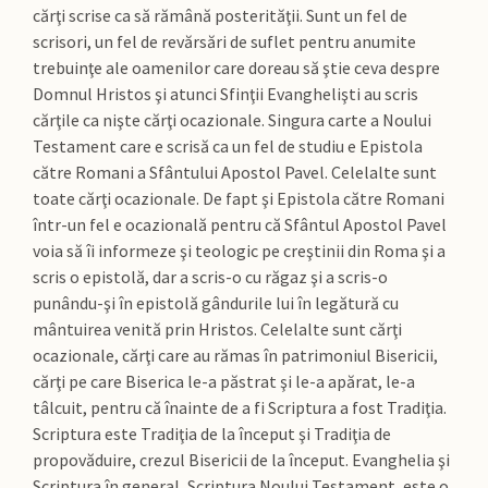
cărţi scrise ca să rămână posterităţii. Sunt un fel de
scrisori, un fel de revărsări de suflet pentru anumite
trebuinţe ale oamenilor care doreau să ştie ceva despre
Domnul Hristos şi atunci Sfinţii Evanghelişti au scris
cărţile ca nişte cărţi ocazionale. Singura carte a Noului
Testament care e scrisă ca un fel de studiu e Epistola
către Romani a Sfântului Apostol Pavel. Celelalte sunt
toate cărţi ocazionale. De fapt şi Epistola către Romani
într-un fel e ocazională pentru că Sfântul Apostol Pavel
voia să îi informeze şi teologic pe creştinii din Roma şi a
scris o epistolă, dar a scris-o cu răgaz şi a scris-o
punându-şi în epistolă gândurile lui în legătură cu
mântuirea venită prin Hristos. Celelalte sunt cărţi
ocazionale, cărţi care au rămas în patrimoniul Bisericii,
cărţi pe care Biserica le-a păstrat şi le-a apărat, le-a
tâlcuit, pentru că înainte de a fi Scriptura a fost Tradiţia.
Scriptura este Tradiţia de la început şi Tradiţia de
propovăduire, crezul Bisericii de la început. Evanghelia şi
Scriptura în general, Scriptura Noului Testament, este o