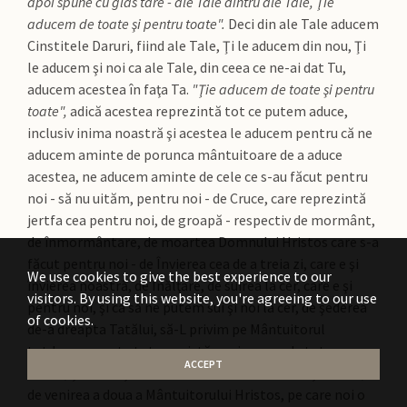
apoi spune cu glas tare - ale Tale dintru ale Tale, Ţie
aducem de toate şi pentru toate".
Deci din ale Tale aducem
Cinstitele Daruri, fiind ale Tale, Ţi le aducem din nou, Ţi
le aducem şi noi ca ale Tale, din ceea ce ne-ai dat Tu,
aducem acestea în faţa Ta.
"Ţie aducem de toate şi pentru
toate",
adică acestea reprezintă tot ce putem aduce,
inclusiv inima noastră şi acestea le aducem pentru că ne
aducem aminte de porunca mântuitoare de a aduce
acestea, ne aducem aminte de cele ce s-au făcut pentru
noi - să nu uităm, pentru noi - de Cruce, care reprezintă
jertfa cea pentru noi, de groapă - respectiv de mormânt,
de înmormântare, de moartea Domnului Hristos care s-a
făcut pentru noi - de Învierea cea de a treia zi, care e şi
We use cookies to give the best experience to our
învierea noastră, de Înălţare, de suirea la cer, care e şi
visitors. By using this website, you're agreeing to our use
pentru noi, şi ca să ne putem sui şi noi la cer, de şederea
of cookies.
de-a dreapta Tatălui, să-L privim pe Mântuitorul
totdeauna peste tot ce există, mai presus de tot ce
ACCEPT
există, şi în sfârşit de cea de a doua slăvită iarăşi venire,
de venirea a doua a Mântuitorului Hristos, pe care noi o