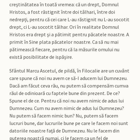
creştinătatea în toată vremea: că un drept, Domnul
Hristos, a fost răstignit între doi tâlhari, între doi
nedrepţi, pentru că cei care L-au răstignit nu L-au socotit
drept, ci L-au socotit tâlhar. Ori în realitate Domnul
Hristos era drept şi a pătimit pentru păcatele noastre. A
primit în Sine plata păcatelor noastre. Ca să nu mai
pătimească fiecare, pentru că la măsurile omului nu
există posibilitate de ispăşire.
Sfântul Marcu Ascetul, de pildă, în Filocalie are un cuvânt
care spune că noi nu avem ce să-I aducem lui Dumnezeu.
Dacă am făcut ceva rău, nu putem să compensăm cumva
răul de odinioară cu faptele bune din prezent. De ce?
Spune el de ce. Pentru că noi nu avem nimic de adus lui
Dumnezeu. Cum nu avem nimic de adus lui Dumnezeu?
Nu putem să facem nimic bun? Nu, putem să facem
lucruri bune, dar lucrurile bune pe care le facem noi sunt
datoriile noastre faţă de Dumnezeu. Nu le facem din
puterea noastră numai, ci le facem ca un fel de