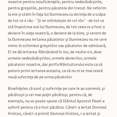
noastre pentru insuficienţele, pentru nedesăvârşirile,
pentru greşelile, pentru păcatele din trecut. Ne referim
la ele şi stăm în faţa lui Dumnezeu cu dorinţa de a scăpa
de tot ce e rău -
"Şi ne mântuieşte de cel rău"
- de tot ce
stă împotriva voii lui Dumnezeu, de tot ceea ce a fost o
deviere în viaţa noastră, o deviere de la bine, şi cerem de
la Dumnezeu iertarea păcatelor şi Dumnezeu nu ne cere
nimic în schimbul greşelilor sau păcatelor de odinioară,
El ne dă iertarea. Rămânând în noi, de multe ori, doar
urmele nedesăvârşirilor, urmele devierilor, urmele
păcatelor noastre, dar jertfa Mântuitorului este ca să
putem primi iertarea aceasta, ca să nu ni se mai ceară
nouă suferinţa de pe urma păcatelor.
Bineînţeles că sunt şi suferinţe pe care le au oamenii, şi
păcătoşii şi cei mai puţin păcătoşi, pentru că, de
exemplu, nu se poate spune că Sfântul Apostol Pavel a
suferit pentru că a fost păcătos. Când l-a iertat Domnul
Hristos, când l-a primit Domnul Hristos, i-a iertat şi