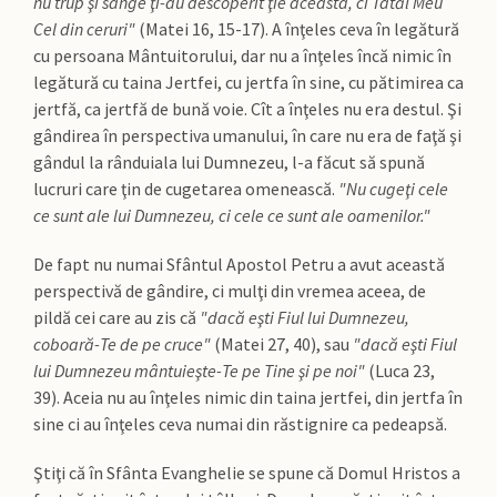
nu trup şi sânge ţi-au descoperit ţie aceasta, ci Tatăl Meu
Cel din ceruri"
(Matei 16, 15-17). A înţeles ceva în legătură
cu persoana Mântuitorului, dar nu a înţeles încă nimic în
legătură cu taina Jertfei, cu jertfa în sine, cu pătimirea ca
jertfă, ca jertfă de bună voie. Cît a înţeles nu era destul. Şi
gândirea în perspectiva umanului, în care nu era de faţă şi
gândul la rânduiala lui Dumnezeu, l-a făcut să spună
lucruri care ţin de cugetarea omenească.
"Nu cugeţi cele
ce sunt ale lui Dumnezeu, ci cele ce sunt ale oamenilor."
De fapt nu numai Sfântul Apostol Petru a avut această
perspectivă de gândire, ci mulţi din vremea aceea, de
pildă cei care au zis că
"dacă eşti Fiul lui Dumnezeu,
coboară-Te de pe cruce"
(Matei 27, 40), sau
"dacă eşti Fiul
lui Dumnezeu mântuieşte-Te pe Tine şi pe noi"
(Luca 23,
39). Aceia nu au înţeles nimic din taina jertfei, din jertfa în
sine ci au înţeles ceva numai din răstignire ca pedeapsă.
Ştiţi că în Sfânta Evanghelie se spune că Domul Hristos a