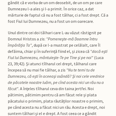
gândit că e vorba de un om deosebit, de un om pe care
Dumnezeu l-a ales şi l-a primit. În orice caz, a dat
mărturie de faptul că nu a fost tâlhar, ci a fost drept. Că a
fost Fiul lui Dumnezeu, nu a fost un om oarecare.
Unul dintre cei doi tâlhari care L-au văzut răstignit pe
Domnul Hristos a zis:
"Pomeneşte-mă Doamne întru
împărăţia Ta"
, după ce l-a mustrat pe celălalt, care Îl
defăima, chiar şi în suferinţă fiind el, şi zicea că
"dacă eşti
Fiul lui Dumnezeu, mântuieşte-Te pe Tine şi pe noi"
(Luca
23, 39;42). Şi atunci tîlharul cel drept, tâlharul care
începea să nu mai fie tâlhar, a zis
"Nu te temi tu de
Dumnezeu, că eşti în aceeaşi osândă? Şi noi cele vrednice
de păcatele noastre luăm, pe cînd acesta nici un rău nu a
făcut"
. A înţeles tîlharul ceva din taina jertfei. Noi
pătimim, pătimim pentru că am făcut rele şi plata
păcatului o primim, plata răutăţilor noastre o primim,
pe când acesta nu a făcut nici un rău. Acesta e drept, noi
suntem tâlhari şi el e drept. A fost ceea ce a gândit