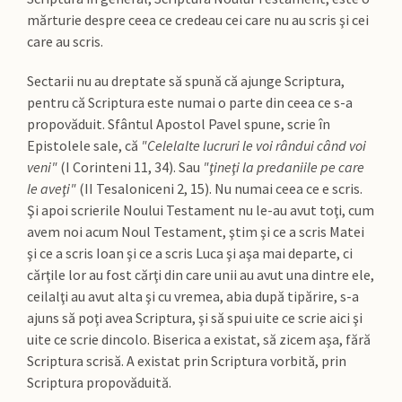
mărturie despre ceea ce credeau cei care nu au scris şi cei
care au scris.
Sectarii nu au dreptate să spună că ajunge Scriptura,
pentru că Scriptura este numai o parte din ceea ce s-a
propovăduit. Sfântul Apostol Pavel spune, scrie în
Epistolele sale, că
"Celelalte lucruri le voi rândui când voi
veni"
(I Corinteni 11, 34). Sau
"ţineţi la predaniile pe care
le aveţi"
(II Tesaloniceni 2, 15). Nu numai ceea ce e scris.
Şi apoi scrierile Noului Testament nu le-au avut toţi, cum
avem noi acum Noul Testament, ştim şi ce a scris Matei
şi ce a scris Ioan şi ce a scris Luca şi aşa mai departe, ci
cărţile lor au fost cărţi din care unii au avut una dintre ele,
ceilalţi au avut alta şi cu vremea, abia după tipărire, s-a
ajuns să poţi avea Scriptura, şi să spui uite ce scrie aici şi
uite ce scrie dincolo. Biserica a existat, să zicem aşa, fără
Scriptura scrisă. A existat prin Scriptura vorbită, prin
Scriptura propovăduită.