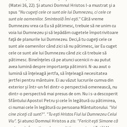
(Matei 16, 22). Şi atunci Domnul Hristos l-a mustrat şi a
spus
"Nu cugeţi cele ce sunt ale lui Dumnezeu, ci cele ce
sunt ale oamenilor. Sminteală Îmi eşti."
Câtă vreme
Dumnezeu vrea ca Eu să pătimesc, trebuie să ne unim cu
voia lui Dumnezeu şi să lepădăm cugetele împotrivitoare
faţă de planurile lui Dumnezeu. Deci,â tu cugeţi cele ce
sunt ale oamenilor când zici să nu pătimesc, iar Eu cuget
cele ce sunt ale lui Dumnezeu când zic că trebuie să
pătimesc. Bineînţeles că pe atunci ucenicii n-au putut
avea lumină despre importanţa pătimirii. N-au avut o
lumină să înţeleagă jertfa, să înţeleagă necesitatea
jertfei pentru mântuire. Ei au văzut lucrurile cumva din
exterior şi într-un fel dintr-o perspectivă omenească, nu
dintr-o perspectivă mai presus de om. Nu i s-a descoperit
Sfântului Apostol Petru şi cele în legătură cu pătimirea,
ci numai cele în legătură cu persoana Mântuitorului.
"Voi
cine ziceţi că sunt?"
.
"Tu eşti Hristos Fiul lui Dumnezeu Celui
Viu".
Şi atunci Domnul Hristos a zis:
"Fericit eşti Simone că