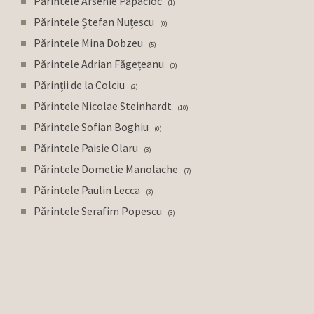
Părintele Arsenie Papacioc
1
Părintele Ștefan Nuțescu
0
Părintele Mina Dobzeu
5
Părintele Adrian Făgețeanu
0
Părinții de la Colciu
2
Părintele Nicolae Steinhardt
10
Părintele Sofian Boghiu
0
Părintele Paisie Olaru
3
Părintele Dometie Manolache
7
Părintele Paulin Lecca
3
Părintele Serafim Popescu
3