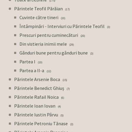
175
Părintele Teofil Părăian
17
Cuvinte către tineri
10
Întâmpinări - Interviuri cu Părintele Teofil
3
Prescuri pentru cuminecături
20
Din vistieria inimii mele
29
Gânduri bune pentru gânduri bune
3
Partea I
10
Partea a II-a
12
Părintele Arsenie Boca
15
Părintele Benedict Ghiuș
7
Părintele Rafail Noica
6
Părintele Ioan Iovan
4
Părintele Iustin Pârvu
5
Părintele Petroniu Tănase
3