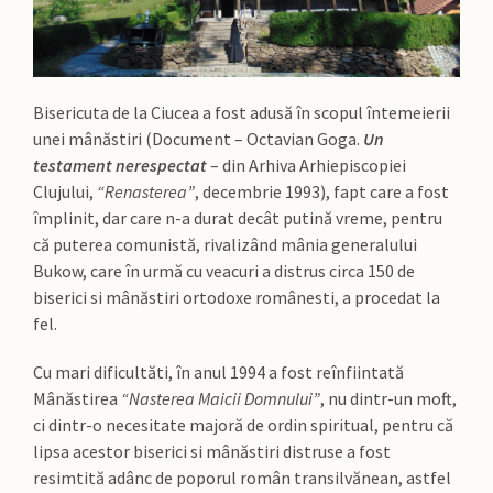
Bisericuta de la Ciucea a fost adusă în scopul întemeierii
unei mânăstiri (Document – Octavian Goga.
Un
testament nerespectat
– din Arhiva Arhiepiscopiei
Clujului,
“Renasterea”
, decembrie 1993), fapt care a fost
împlinit, dar care n-a durat decât putină vreme, pentru
că puterea comunistă, rivalizând mânia generalului
Bukow, care în urmă cu veacuri a distrus circa 150 de
biserici si mânăstiri ortodoxe românesti, a procedat la
fel.
Cu mari dificultăti, în anul 1994 a fost reînfiintată
Mânăstirea
“Nasterea Maicii Domnului”
, nu dintr-un moft,
ci dintr-o necesitate majoră de ordin spiritual, pentru că
lipsa acestor biserici si mânăstiri distruse a fost
resimtită adânc de poporul român transilvănean, astfel