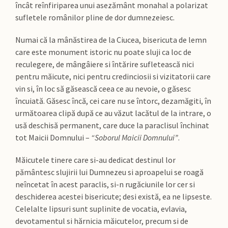
încât reînfiriparea unui asezământ monahal a polarizat
sufletele românilor pline de dor dumnezeiesc.
Numai că la mânăstirea de la Ciucea, bisericuta de lemn
care este monument istoric nu poate sluji ca loc de
reculegere, de mângâiere si întărire sufletească nici
pentru măicute, nici pentru credinciosii si vizitatorii care
vin si, în loc să găsească ceea ce au nevoie, o găsesc
încuiată. Găsesc încă, cei care nu se întorc, dezamăgiti, în
următoarea clipă după ce au văzut lacătul de la intrare, o
usă deschisă permanent, care duce la paraclisul închinat
tot Maicii Domnului –
“Soborul Maicii Domnului”
.
Măicutele tinere care si-au dedicat destinul lor
pământesc slujirii lui Dumnezeu si aproapelui se roagă
neîncetat în acest paraclis, si-n rugăciunile lor cer si
deschiderea acestei bisericute; desi există, ea ne lipseste.
Celelalte lipsuri sunt suplinite de vocatia, evlavia,
devotamentul si hărnicia măicutelor, precum si de