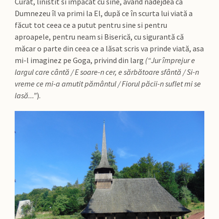
Curat, linistit si împăcat cu sine, având nădejdea că
Dumnezeu îl va primi la El, după ce în scurta lui viată a
făcut tot ceea ce a putut pentru sine si pentru
aproapele, pentru neam si Biserică, cu sigurantă că
măcar o parte din ceea ce a lăsat scris va prinde viată, asa
mi-l imaginez pe Goga, privind din larg
(“Jur împrejur e
largul care cântă / E soare-n cer, e sărbătoare sfântă / Si-n
vreme ce mi-a amutit pământul / Fiorul păcii-n suflet mi se
lasă...”
).