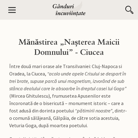
Mănăstirea „Nașterea Maicii
Domnului” - Ciucea
Între două mari orase ale Transilvaniei: Cluj-Napoca si
Oradea, la Ciucea,
“acolo unde apele Crisului se despart în
trei brate, supuse parcă unui magnetism, izvorând de sub
stânca dealului care le absoarbe în dreptul casei lui Goga"
(Mircea Ghitulescu), frumusetea Apusenilor este
încoronată de o bisericută – monument istoric – care a
fost adusă din dorinta poetului
“pătimirii noastre”
, dintr-
o comună sălăjeană, Gălpâia, de către sotia acestuia,
Veturia Goga, după moartea poetului.