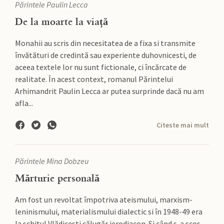
Părintele Paulin Lecca
De la moarte la viață
Monahii au scris din necesitatea de a fixa si transmite
învătături de credintă sau experiente duhovnicesti, de
aceea textele lor nu sunt fictionale, ci încărcate de
realitate. În acest context, romanul Părintelui
Arhimandrit Paulin Lecca ar putea surprinde dacă nu am
afla...
Citeste mai mult
Părintele Mina Dobzeu
Mărturie personală
Am fost un revoltat împotriva ateismului, marxism-
leninismului, materialismului dialectic si în 1948-49 era
la schitul Vlădicesti călugăr ierodiacon. Si când s-a scos