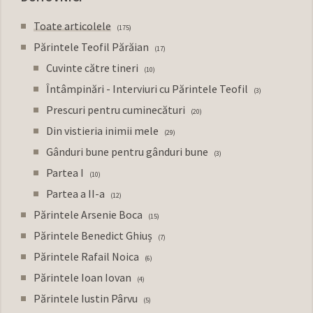
Toate articolele
175
Părintele Teofil Părăian
17
Cuvinte către tineri
10
Întâmpinări - Interviuri cu Părintele Teofil
3
Prescuri pentru cuminecături
20
Din vistieria inimii mele
29
Gânduri bune pentru gânduri bune
3
Partea I
10
Partea a II-a
12
Părintele Arsenie Boca
15
Părintele Benedict Ghiuș
7
Părintele Rafail Noica
6
Părintele Ioan Iovan
4
Părintele Iustin Pârvu
5