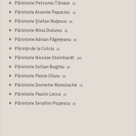
Părintele Petroniu Tănase
3
Părintele Arsenie Papacioc
1
Părintele Ștefan Nuțescu
0
Părintele Mina Dobzeu
5
Părintele Adrian Făgețeanu
0
Părinții de la Colciu
2
Părintele Nicolae Steinhardt
10
Părintele Sofian Boghiu
0
Părintele Paisie Olaru
3
Părintele Dometie Manolache
7
Părintele Paulin Lecca
3
Părintele Serafim Popescu
3