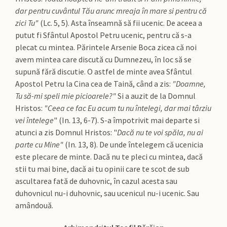
dar pentru cuvântul Tău arunc mreaja în mare si pentru că
zici Tu"
(Lc. 5, 5). Asta înseamnă să fii ucenic. De aceea a
putut fi Sfântul Apostol Petru ucenic, pentru că s-a
plecat cu mintea. Părintele Arsenie Boca zicea că noi
avem mintea care discută cu Dumnezeu, în loc să se
supună fără discutie. O astfel de minte avea Sfântul
Apostol Petru la Cina cea de Taină, când a zis:
"Doamne,
Tu să-mi speli mie picioarele?"
Si a auzit de la Domnul
Hristos:
"Ceea ce fac Eu acum tu nu întelegi, dar mai târziu
vei întelege
" (In. 13, 6-7). S-a împotrivit mai departe si
atunci a zis Domnul Hristos: "
Dacă nu te voi spăla, nu ai
parte cu Mine"
(In. 13, 8). De unde întelegem că ucenicia
este plecare de minte. Dacă nu te pleci cu mintea, dacă
stii tu mai bine, dacă ai tu opinii care te scot de sub
ascultarea fată de duhovnic, în cazul acesta sau
duhovnicul nu-i duhovnic, sau ucenicul nu-i ucenic. Sau
amândouă.