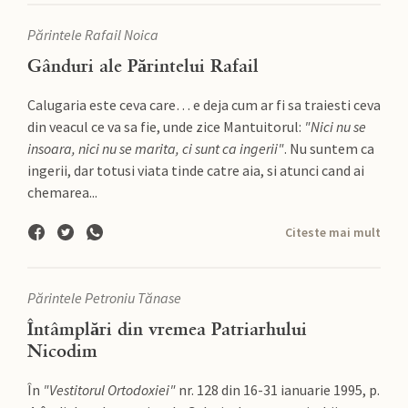
Părintele Rafail Noica
Gânduri ale Părintelui Rafail
Calugaria este ceva care… e deja cum ar fi sa traiesti ceva
din veacul ce va sa fie, unde zice Mantuitorul:
"Nici nu se
insoara, nici nu se marita, ci sunt ca ingerii"
. Nu suntem ca
ingerii, dar totusi viata tinde catre aia, si atunci cand ai
chemarea...
Citeste mai mult
Părintele Petroniu Tănase
Întâmplări din vremea Patriarhului
Nicodim
În
"Vestitorul Ortodoxiei"
nr. 128 din 16-31 ianuarie 1995, p.