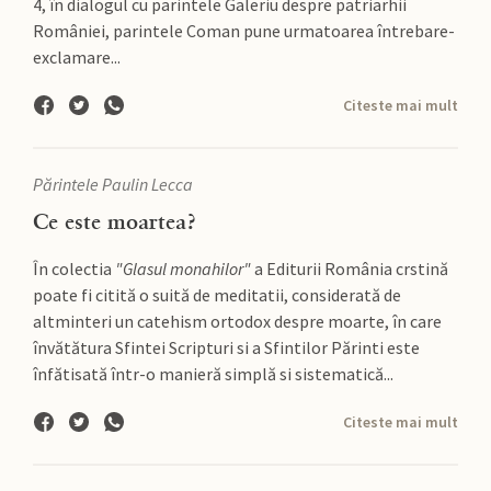
4, în dialogul cu parintele Galeriu despre patriarhii
României, parintele Coman pune urmatoarea întrebare-
exclamare...
Citeste mai mult
Părintele Paulin Lecca
Ce este moartea?
În colectia
"Glasul monahilor"
a Editurii România crstină
poate fi citită o suită de meditatii, considerată de
altminteri un catehism ortodox despre moarte, în care
învătătura Sfintei Scripturi si a Sfintilor Părinti este
înfătisată într-o manieră simplă si sistematică...
Citeste mai mult