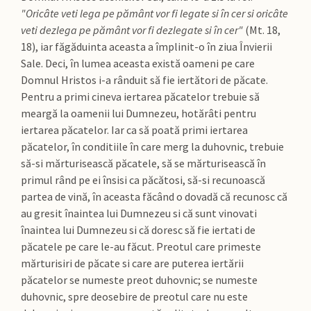
"Oricâte veti lega pe pământ vor fi legate si în cer si oricâte
veti dezlega pe pământ vor fi dezlegate si în cer"
(Mt. 18,
18), iar făgăduinta aceasta a împlinit-o în ziua Învierii
Sale. Deci, în lumea aceasta există oameni pe care
Domnul Hristos i-a rânduit să fie iertători de păcate.
Pentru a primi cineva iertarea păcatelor trebuie să
meargă la oamenii lui Dumnezeu, hotărâti pentru
iertarea păcatelor. Iar ca să poată primi iertarea
păcatelor, în conditiile în care merg la duhovnic, trebuie
să-si mărturisească păcatele, să se mărturisească în
primul rând pe ei însisi ca păcătosi, să-si recunoască
partea de vină, în aceasta făcând o dovadă că recunosc că
au gresit înaintea lui Dumnezeu si că sunt vinovati
înaintea lui Dumnezeu si că doresc să fie iertati de
păcatele pe care le-au făcut. Preotul care primeste
mărturisiri de păcate si care are puterea iertării
păcatelor se numeste preot duhovnic; se numeste
duhovnic, spre deosebire de preotul care nu este