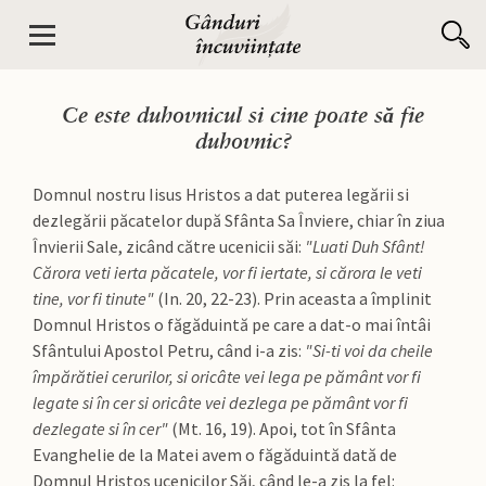
Ce este duhovnicul si cine poate să fie
duhovnic?
Domnul nostru Iisus Hristos a dat puterea legării si
dezlegării păcatelor după Sfânta Sa Înviere, chiar în ziua
Învierii Sale, zicând către ucenicii săi:
"Luati Duh Sfânt!
Cărora veti ierta păcatele, vor fi iertate, si cărora le veti
tine, vor fi tinute"
(In. 20, 22-23). Prin aceasta a împlinit
Domnul Hristos o făgăduintă pe care a dat-o mai întâi
Sfântului Apostol Petru, când i-a zis:
"Si-ti voi da cheile
împărătiei cerurilor, si oricâte vei lega pe pământ vor fi
legate si în cer si oricâte vei dezlega pe pământ vor fi
dezlegate si în cer"
(Mt. 16, 19). Apoi, tot în Sfânta
Evanghelie de la Matei avem o făgăduintă dată de
Domnul Hristos ucenicilor Săi, când le-a zis la fel: