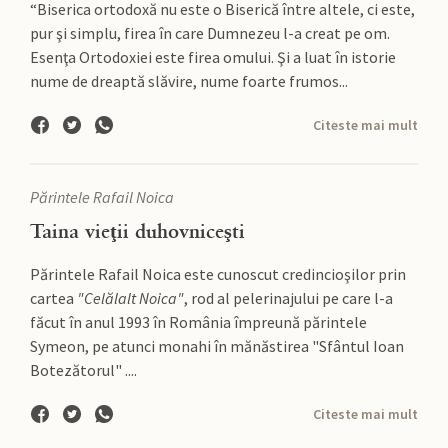
“Biserica ortodoxă nu este o Biserică între altele, ci este,
pur şi simplu, firea în care Dumnezeu l-a creat pe om.
Esenţa Ortodoxiei este firea omului. Şi a luat în istorie
nume de dreaptă slăvire, nume foarte frumos...
Citeste mai mult
Părintele Rafail Noica
Taina vieţii duhovniceşti
Părintele Rafail Noica este cunoscut credincioşilor prin
cartea
"Celălalt Noica"
, rod al pelerinajului pe care l-a
făcut în anul 1993 în România împreună părintele
Symeon, pe atunci monahi în mănăstirea "Sfântul Ioan
Botezătorul" ....
Citeste mai mult