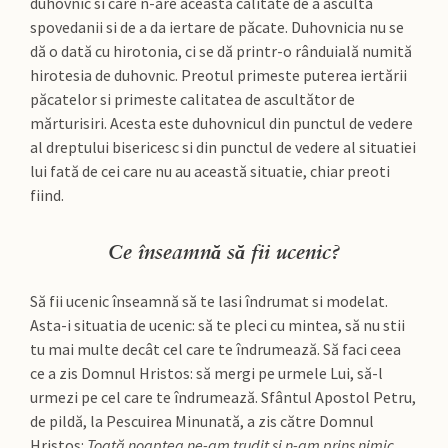
duhovnic si care n-are această calitate de a asculta
spovedanii si de a da iertare de păcate. Duhovnicia nu se
dă o dată cu hirotonia, ci se dă printr-o rânduială numită
hirotesia de duhovnic. Preotul primeste puterea iertării
păcatelor si primeste calitatea de ascultător de
mărturisiri. Acesta este duhovnicul din punctul de vedere
al dreptului bisericesc si din punctul de vedere al situatiei
lui fată de cei care nu au această situatie, chiar preoti
fiind.
Ce înseamnă să fii ucenic?
Să fii ucenic înseamnă să te lasi îndrumat si modelat.
Asta-i situatia de ucenic: să te pleci cu mintea, să nu stii
tu mai multe decât cel care te îndrumează. Să faci ceea
ce a zis Domnul Hristos: să mergi pe urmele Lui, să-l
urmezi pe cel care te îndrumează. Sfântul Apostol Petru,
de pildă, la Pescuirea Minunată, a zis către Domnul
Hristos:
Toată noaptea ne-am trudit si n-am prins nimic,